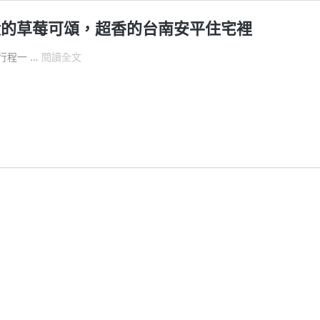
殺的草莓可頌，超香的台南安平住宅裡
小
行程一 …
閱讀全文
鹿
家
麵
包
店
地
址、
營
業
時
間
｜
開
店
就
秒
殺