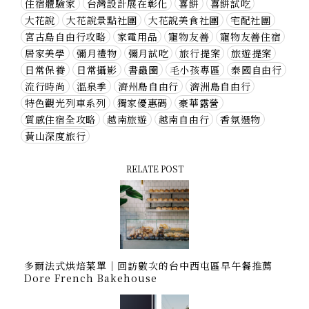
住宿體驗家
台灣設計展在彰化
喜餅
喜餅試吃
大花說
大花說景點社團
大花說美食社團
宅配社團
宮古島自由行攻略
家電用品
寵物友善
寵物友善住宿
居家美學
彌月禮物
彌月試吃
旅行提案
旅遊提案
日常保養
日常攝影
書蟲圈
毛小孩專區
泰國自由行
流行時尚
溫泉季
濟州島自由行
濟洲島自由行
特色觀光列車系列
獨家優惠碼
豪華露營
質感住宿全攻略
越南旅遊
越南自由行
香氛選物
黃山深度旅行
RELATE POST
多爾法式烘焙菜單｜回訪數次的台中西屯區早午餐推薦
Dore French Bakehouse