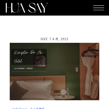
跳
至
主
要
內
容
DAY: 7 4 月, 2021
台北 Taipei
．
毛小孩專區