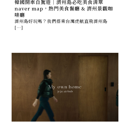
韓國開車自駕遊｜濟州島必吃美食清單
naver map，熱門美食餐廳 & 濟州景觀咖
啡廳
濟州島好玩嗎？我們搭乘台灣虎航直飛濟州島
[…]