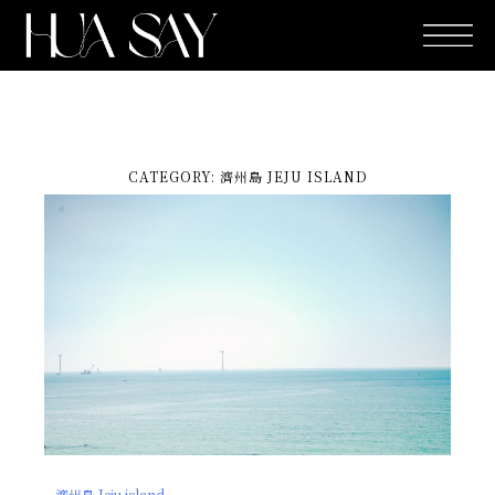
跳
至
主
要
內
容
CATEGORY: 濟州島 JEJU ISLAND
濟州島 Jeju island