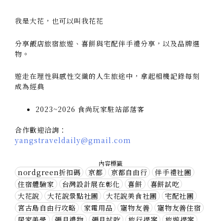
我是大花，也可以叫我花花
分享飯店旅宿旅遊、喜餅與宅配伴手禮分享，以及品牌選
物。
遊走在理性與感性交織的人生旅途中，拿起相機記錄每刻
成為經典
2023~2026 食尚玩家駐站部落客
合作歡迎洽詢：
yangstraveldaily@gmail.com
內容標籤
nordgreen折扣碼
京都
京都自由行
伴手禮社團
住宿體驗家
台灣設計展在彰化
喜餅
喜餅試吃
大花說
大花說景點社團
大花說美食社團
宅配社團
宮古島自由行攻略
家電用品
寵物友善
寵物友善住宿
居家美學
彌月禮物
彌月試吃
旅行提案
旅遊提案