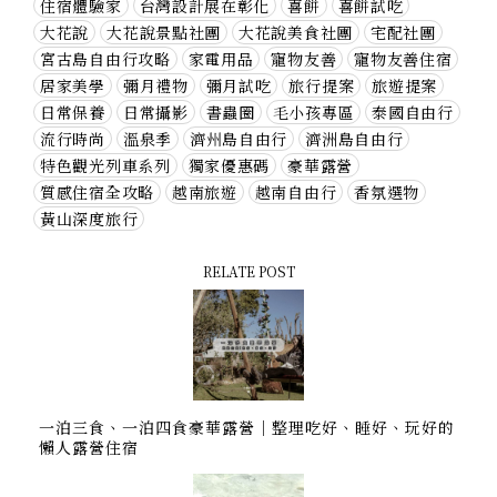
住宿體驗家
台灣設計展在彰化
喜餅
喜餅試吃
大花說
大花說景點社團
大花說美食社團
宅配社團
宮古島自由行攻略
家電用品
寵物友善
寵物友善住宿
居家美學
彌月禮物
彌月試吃
旅行提案
旅遊提案
日常保養
日常攝影
書蟲圈
毛小孩專區
泰國自由行
流行時尚
溫泉季
濟州島自由行
濟洲島自由行
特色觀光列車系列
獨家優惠碼
豪華露營
質感住宿全攻略
越南旅遊
越南自由行
香氛選物
黃山深度旅行
RELATE POST
一泊三食、一泊四食豪華露營｜整理吃好、睡好、玩好的
懶人露營住宿