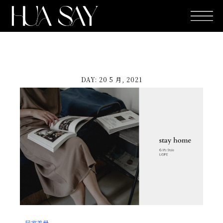
跳
至
主
要
內
容
DAY: 20 5 月, 2021
居家美學