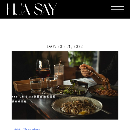
跳
至
主
要
內
容
DAY: 30 3 月, 2022
彰化 Changhua