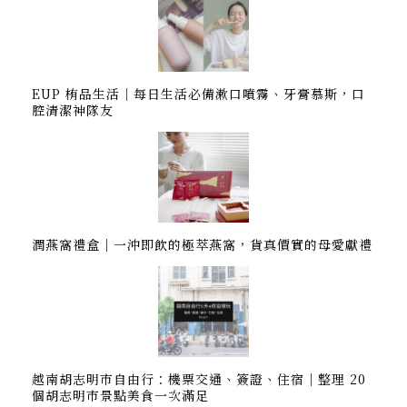
EUP 栯品生活｜每日生活必備漱口噴霧、牙膏慕斯，口
腔清潔神隊友
潤燕窩禮盒｜一沖即飲的極萃燕窩，貨真價實的母愛獻禮
越南胡志明市自由行：機票交通、簽證、住宿｜整理 20
個胡志明市景點美食一次滿足