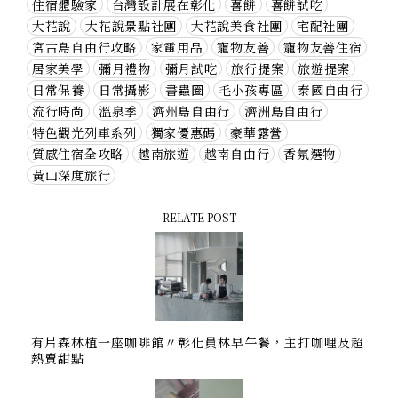
住宿體驗家
台灣設計展在彰化
喜餅
喜餅試吃
大花說
大花說景點社團
大花說美食社團
宅配社團
宮古島自由行攻略
家電用品
寵物友善
寵物友善住宿
居家美學
彌月禮物
彌月試吃
旅行提案
旅遊提案
日常保養
日常攝影
書蟲圈
毛小孩專區
泰國自由行
流行時尚
溫泉季
濟州島自由行
濟洲島自由行
特色觀光列車系列
獨家優惠碼
豪華露營
質感住宿全攻略
越南旅遊
越南自由行
香氛選物
黃山深度旅行
RELATE POST
有片森林植一座咖啡館〃彰化員林早午餐，主打咖哩及超
熱賣甜點