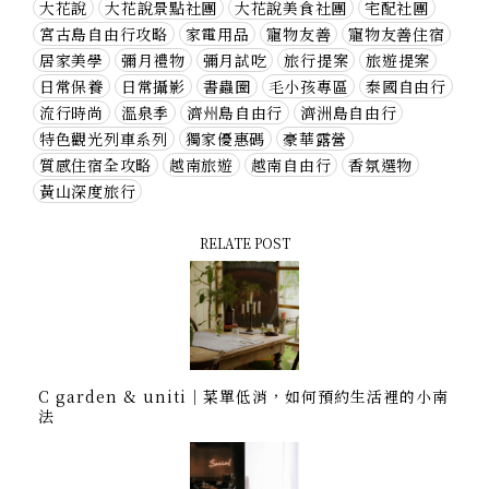
大花說
大花說景點社團
大花說美食社團
宅配社團
宮古島自由行攻略
家電用品
寵物友善
寵物友善住宿
居家美學
彌月禮物
彌月試吃
旅行提案
旅遊提案
日常保養
日常攝影
書蟲圈
毛小孩專區
泰國自由行
流行時尚
溫泉季
濟州島自由行
濟洲島自由行
特色觀光列車系列
獨家優惠碼
豪華露營
質感住宿全攻略
越南旅遊
越南自由行
香氛選物
黃山深度旅行
RELATE POST
C garden & uniti｜菜單低消，如何預約生活裡的小南
法