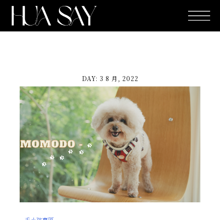
跳
至
主
要
內
容
DAY: 3 8 月, 2022
毛小孩專區