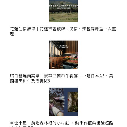
花蓮住宿清單｜花蓮市區飯店、民宿、背包客房型一次整
理
昭日堂燒肉菜單｜豪華三國和牛饗宴！一嚐日本A5、美
國極黑和牛及澳洲M9
卓也小屋｜前進森林裡的小村莊 ，動手作藍染體驗超酷