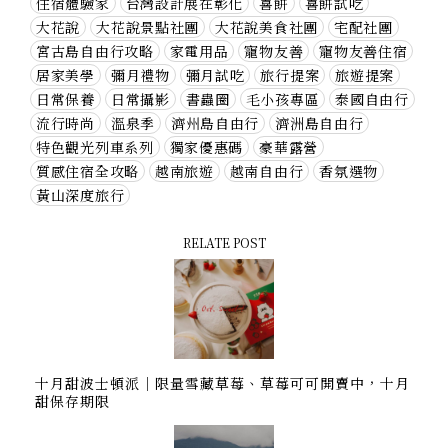
住宿體驗家
台灣設計展在彰化
喜餅
喜餅試吃
大花說
大花說景點社團
大花說美食社團
宅配社團
宮古島自由行攻略
家電用品
寵物友善
寵物友善住宿
居家美學
彌月禮物
彌月試吃
旅行提案
旅遊提案
日常保養
日常攝影
書蟲圈
毛小孩專區
泰國自由行
流行時尚
溫泉季
濟州島自由行
濟洲島自由行
特色觀光列車系列
獨家優惠碼
豪華露營
質感住宿全攻略
越南旅遊
越南自由行
香氛選物
黃山深度旅行
RELATE POST
十月甜波士頓派｜限量雪藏草莓、草莓可可開賣中，十月
甜保存期限