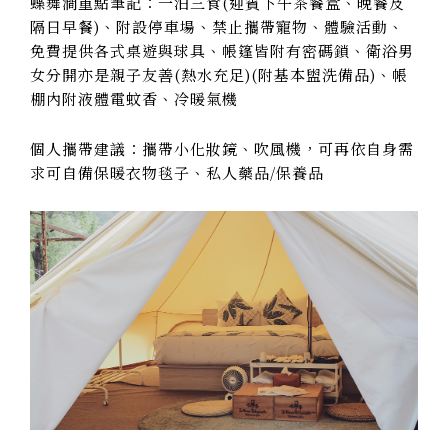
蝶舞澗重點筆記：一泊三食(迎賓下午茶餐盒、晚餐及
隔日早餐)、附設停車場、禁止攜帶寵物、體驗活動、
免費提供各式桌遊與球具、帳篷皆附有密碼鎖、衛浴男
女分開亦是親子友善(熱水充足)(附基本盥洗備品)、帳
棚內附液體電蚊香、冷暖氣機
個人攜帶建議：攜帶小化妝鏡、吹風機，可再依自身需
求可自備保暖衣物毯子、私人藥品/保養品