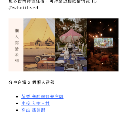
更多台灣特色住宿，可持續追蹤旅宿情報 IG：
@whatilived
分享台灣 3 個懶人露營
苗栗 寨酌然野奢庄園
南投 入樹。村
高雄 蝶舞澗