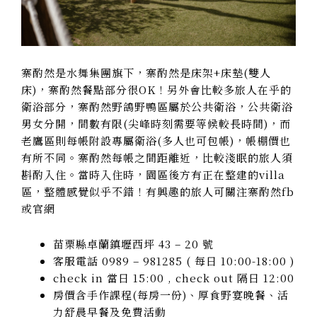
寨酌然是水舞集團旗下，寨酌然是床架+床墊(雙人
床)，寨酌然餐點部分很OK！另外會比較多旅人在乎的
衛浴部分，寨酌然野鴿野鴨區屬於公共衛浴，公共衛浴
男女分開，間數有限(尖峰時刻需要等候較長時間)，而
老鷹區則每帳附設專屬衛浴(多人也可包帳)，帳棚價也
有所不同。寨酌然每帳之間距離近，比較淺眠的旅人須
斟酌入住。當時入住時，園區後方有正在整建的villa
區，整體感覺似乎不錯！有興趣的旅人可關注寨酌然fb
或官網
苗栗縣卓蘭鎮壢西坪 43 – 20 號
客服電話 0989 – 981285 ( 每日 10:00-18:00 )
check in 當日 15:00 , check out 隔日 12:00
房價含手作課程(每房一份)、厚食野宴晚餐、活
力舒晨早餐及免費活動