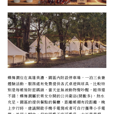
蝶舞澗位在高雄美濃，園區內附設停車場，一泊三食兼
體驗活動，服務處有免費提供各式桌遊與球具，比較特
別是每帳皆附密碼鎖，當天並無被動物聲吵醒，睡得還
不錯！蝶舞澗屬於男女分開的公共衛浴(間數多)，熱水
充足。園區的提供餐點的餐廳，距離帳棚有段距離，晚
上步行時，建議開啟手機手電筒或者可自行攜帶小手電