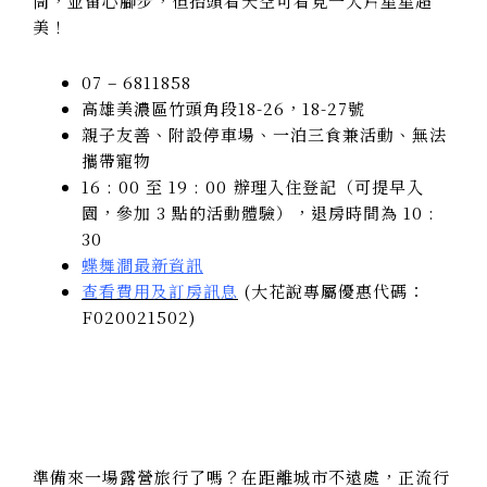
筒，並留心腳步，但抬頭看天空可看見一大片星星超
美！
07 – 6811858
高雄美濃區竹頭角段18-26，18-27號
親子友善、附設停車場、一泊三食兼活動、無法
攜帶寵物
16 : 00 至 19 : 00 辦理入住登記（可提早入
園，參加 3 點的活動體驗），退房時間為 10 :
30
蝶舞澗最新資訊
查看費用及訂房訊息
(大花說專屬優惠代碼：
F020021502)
準備來一場露營旅行了嗎？在距離城市不遠處，正流行