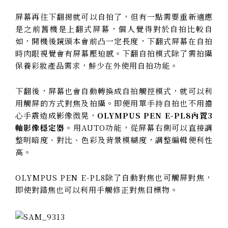
屏幕再往下翻揭就可以自拍了，但有一點需要重新適應
是之前舊機是上翻式屏幕，個人覺得對於自拍比較自
如，開機後鏡頭本會前凸一定長度，
下翻式屏幕在自拍
時肉眼視覺會有屏幕壓迫感。下翻自拍模式除了需拍攝
保養彩妝產品需求，鮮少在外使用自拍功能。
下翻後，屏幕也會自動轉換成自拍觸控模式，就可以利
用觸屏的方式對焦及拍攝。即便用單手持自拍也不用擔
心手震造成影像微晃，
O
LYMPUS PEN E-PL8內置3
軸影像穩定器
。用AUTO功能，從屏幕右側可以直接調
整明暗度、對比、色彩及背景模糊度，調整編輯便利性
高。
OLYMPUS PEN E-PL8除了自動對焦也可觸屏對焦，
即使對錯焦也可以利用手觸修正對焦目標物。