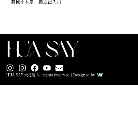
獨棟小木屋，獨立出入口
I
I
F
Y
E
n
n
a
o
n
HUA SAY 大花說 All rights reserved | Designed by
s
s
c
u
v
t
t
e
t
e
a
a
b
u
l
g
g
o
b
o
r
r
o
e
p
a
a
k
e
m
m