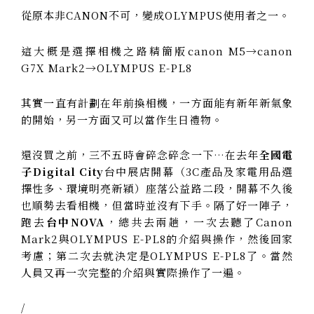
從原本非CANON不可，變成OLYMPUS使用者之一。
這大概是選擇相機之路精簡版canon M5→canon
G7X Mark2→OLYMPUS E-PL8
其實一直有計劃在年前換相機，一方面能有新年新氣象
的開始，另一方面又可以當作生日禮物。
還沒買之前，三不五時會碎念碎念一下…在去年
全國電
子Digital City
台中展店開幕（3C產品及家電用品選
擇性多、環境明亮新穎）座落公益路二段，開幕不久後
也順勢去看相機，但當時並沒有下手。隔了好一陣子，
跑去
台中NOVA
，總共去兩趟，一次去聽了Canon
Mark2與OLYMPUS E-PL8的介紹與操作，然後回家
考慮；第二次去就決定是OLYMPUS E-PL8了。當然
人員又再一次完整的介紹與實際操作了一遍。
/