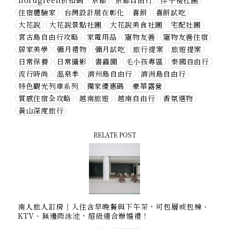
住宿體驗家
台灣設計展在彰化
喜餅
喜餅試吃
大花說
大花說景點社團
大花說美食社團
宅配社團
宮古島自由行攻略
家電用品
寵物友善
寵物友善住宿
居家美學
彌月禮物
彌月試吃
旅行提案
旅遊提案
日常保養
日常攝影
書蟲圈
毛小孩專區
泰國自由行
流行時尚
溫泉季
濟州島自由行
濟洲島自由行
特色觀光列車系列
獨家優惠碼
豪華露營
質感住宿全攻略
越南旅遊
越南自由行
香氛選物
黃山深度旅行
RELATE POST
南人旅人訂房｜入住含早晚餐與下午茶，可包層或包棟、
KTV、無邊際泳池，超級適合辦婚禮！