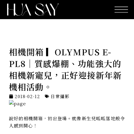
跳
至
主
要
內
容
相機開箱 ▎OLYMPUS E-
PL8│質感爆棚、功能強大的
相機新寵兒，正好迎接新年新
機相活動。
2018-02-12
日常攝影
說好的相機開箱，初出登場。就像新生兒呱呱落地般令
人感到開心！