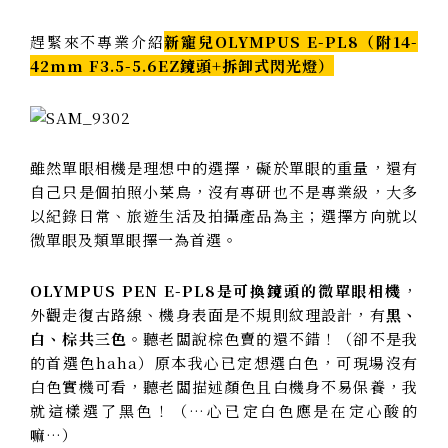
趕緊來不專業介紹
新寵兒OLYMPUS E-PL8（附14-
42mm F3.5-5.6EZ鏡頭+拆卸式閃光燈）
雖然單眼相機是理想中的選擇，礙於單眼的重量，還有
自己只是個拍照小菜鳥，沒有專研也不是專業級，大多
以紀錄日常、旅遊生活及拍攝產品為主；選擇方向就以
微單眼及類單眼擇一為首選。
OLYMPUS PEN E-PL8是可換鏡頭的微單眼相機
，
外觀走復古路線、機身表面是不規則紋理設計，有
黑、
白、棕共三色
。聽老闆說棕色賣的還不錯！（卻不是我
的首選色haha）原本我心已定想選白色，可現場沒有
白色實機可看，聽老闆描述顏色且白機身不易保養，我
就這樣選了黑色！（…心已定白色應是在定心酸的
嘛…）