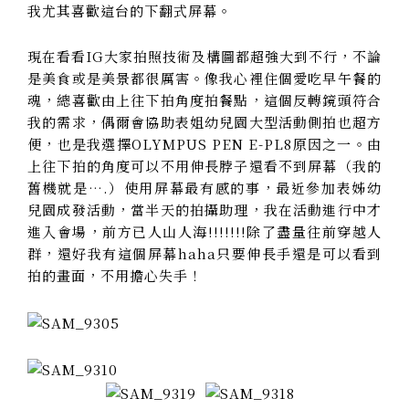
我尤其喜歡這台的下翻式屏幕。
現在看看IG大家拍照技術及構圖都超強大到不行，不論
是美食或是美景都很厲害。像我心裡住個愛吃早午餐的
魂，總喜歡由上往下拍角度拍餐點，這個反轉鏡頭符合
我的需求，偶爾會協助表姐幼兒園大型活動側拍也超方
便，也是我選擇
OLYMPUS PEN E-PL8原因之一。由
上往下拍的角度可以不用伸長脖子還看不到屏幕（我的
舊機就是….）
使用屏幕最有感的事，最近參加表姊幼
兒園成發活動，當半天的拍攝助理，我在活動進行中才
進入會場，前方已人山人海!!!!!!!除了盡量往前穿越人
群，還好我有這個屏幕haha只要伸長手還是可以看到
拍的畫面，不用擔心失手！