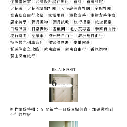
住宿體驗家
台灣設計展在彰化
喜餅
喜餅試吃
大花說
大花說景點社團
大花說美食社團
宅配社團
宮古島自由行攻略
家電用品
寵物友善
寵物友善住宿
居家美學
彌月禮物
彌月試吃
旅行提案
旅遊提案
日常保養
日常攝影
書蟲圈
毛小孩專區
泰國自由行
流行時尚
溫泉季
濟州島自由行
濟洲島自由行
特色觀光列車系列
獨家優惠碼
豪華露營
質感住宿全攻略
越南旅遊
越南自由行
香氛選物
黃山深度旅行
RELATE POST
新竹旅遊特輯：６ 間新竹一日遊景點美食，加碼激推到
不行的旅宿