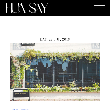
跳
至
主
要
內
容
DAY: 27 3 月, 2019
台南 Tainan