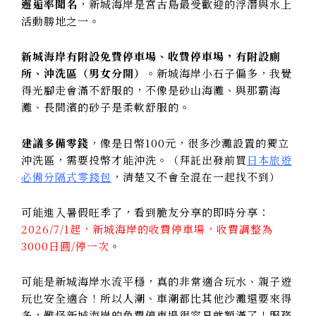
邂逅率聞名
，
新城海岸
是宮古島最受歡迎的浮潛與水上
活動勝地之一。
新城海岸有附設免費停車場、收費停車場，有附設廁
所、沖洗區（男女分開）
。新城海岸小石子偏多，我覺
得光腳走會滿不舒服的，不像是砂山海灘、與那霸海
灘、長間濱的砂子是柔軟舒服的。
建議多備零錢
，像是日幣100元，很多沙灘設置的獨立
沖洗區，需要投幣才能沖洗。（拜託出發前買
日本旅遊
必備分隔式零錢包
，清楚又不會全混在一起找不到）
可能進入暑假旺季了，看到脆友分享的即時分享：
2026/7/1起，新城海岸的收費停車場，收費調整為
3000日圓/停一次
。
可能是新城海岸水流平穩，真的非常適合玩水、親子遊
玩也安全適合！所以人潮、車潮都比其他沙灘還要來得
多，難怪新城海岸的免費停車場很容易就額滿了！服務