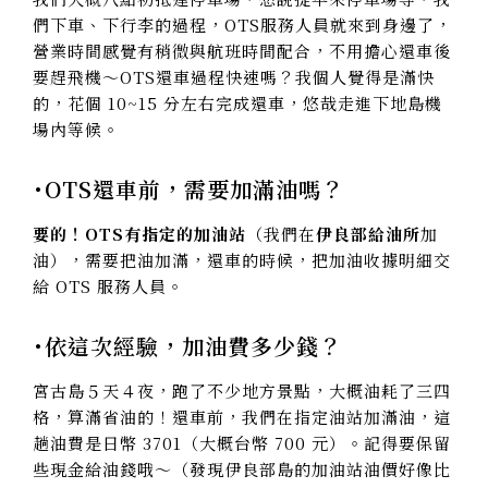
們下車、下行李的過程，OTS服務人員就來到身邊了，
營業時間感覺有稍微與航班時間配合，不用擔心還車後
要趕飛機～OTS還車過程快速嗎？我個人覺得是滿快
的，花個 10~15 分左右完成還車，悠哉走進下地島機
場內等候。
･OTS還車前，需要加滿油嗎？
要的！OTS有指定的加油站
（我們在
伊良部給油所
加
油），需要把油加滿，還車的時候，把加油收據明細交
給 OTS 服務人員。
･依這次經驗，加油費多少錢？
宮古島５天４夜，跑了不少地方景點，大概油耗了三四
格，算滿省油的！還車前，我們在指定油站加滿油，這
趟油費是日幣 3701（大概台幣 700 元）。記得要保留
些現金給油錢哦～（發現伊良部島的加油站油價好像比