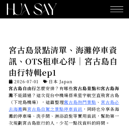
跳
至
主
要
內
容
宮古島景點清單、海灘停車資
訊、OTS租車心得｜宮古島自
由行特輯ep1
2026-07-01
日本 Japan
宮古島自由行
怎麼安排？有哪些
宮古島景點
和
宮古島海
灘
不能錯過？這次從台中機場搭乘星宇航空直飛宮古島
（下地島機場），這篇整理
宮
古島熱門景點
、
宮古島必
去海灘
與
宮古島自駕之景點停車資訊
，同時也分享各海
灘的停車場、洗手間、淋浴設施等實用資訊，幫助第一
次規劃宮古島旅行的人，少花一點找資料的時間。