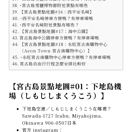
･宮古島雪鹽博物館附近景點有哪些
【宮古島景點地圖#16：西平安名崎】
･西平安名崎停車方便嗎？有停車場嗎
･西平安名崎附近景點有哪些？
【宮古島景點地圖#17：海中公園】
宮古島海中公園停車方便嗎？有停車場嗎
【宮古島景點地圖#18：永旺宮古南購物中心
（Aeon Town 宮古南購物中心）】
･永旺宮古南購物中心停車方便嗎？有停車場嗎
宮古島自由行行程怎麼安排比較好
【宮古島景點地圖#01：下地島機
場（しもじしまくうこう）
】
下地島空港／しもじしまくうこう在哪裡？
Sawada-1727 Irabu, Miyakojima,
Okinawa 906-0507日本
官方 instagram：