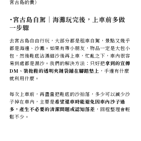
宮古島的貴）
･宮古島自駕｜海灘玩完後，上車前多做
一步驟
去宮古島自由行玩，大部分都是租車自駕，景點又幾乎
都是海邊、沙灘。如果有帶小朋友，物品一定是大包小
包，然後鞋底沾滿細沙後再上車，忙亂之下，車內很容
易到處都是濕沙。我們的解決方法：只好把
拿到的宣傳
DM、裝拖鞋的透明夾鏈袋鋪在腳踏墊上
，手邊有什麼
就利用什麼。
每次上車前，再盡量把鞋底的沙拍落，多少可以減少沙
子掉在車內，主要是
希望還車時能避免因車內沙子過
多，產生不必要的清潔問題或認知落差
，回程整理會輕
鬆不少。