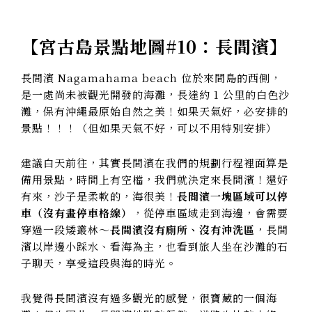
【
宮古島景點地圖#10：長間濱
】
長間濱 Nagamahama beach 位於來間島的西側，
是一處尚未被觀光開發的海灘，長達約 1 公里的白色沙
灘，保有沖繩最原始自然之美！如果天氣好，必安排的
景點！！！（但如果天氣不好，可以不用特別安排）
建議白天前往，其實長間濱在我們的規劃行程裡面算是
備用景點，時間上有空檔，我們就決定來長間濱！還好
有來，沙子是柔軟的，海很美！
長間濱一塊區域可以停
車（沒有畫停車格線）
，從停車區域走到海邊，會需要
穿過一段矮叢林～
長間濱沒有廁所、沒有沖洗區
，長間
濱以岸邊小踩水、看海為主，也看到旅人坐在沙灘的石
子聊天，享受這段與海的時光。
我覺得長間濱沒有過多觀光的感覺，很寶藏的一個海