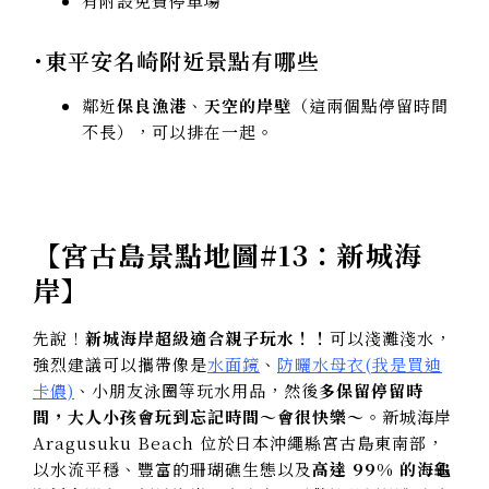
有附設免費停車場
･東平安名崎附近景點有哪些
鄰近
保良漁港
、
天空的岸壁
（這兩個點停留時間
不長），可以排在一起。
【
宮古島景點地圖#13：新城海
岸
】
先說！
新城海岸超級適合親子玩水！！
可以淺灘淺水，
強烈建議可以攜帶像是
水面鏡
、
防曬水母衣(我是買迪
卡儂)
、小朋友泳圈等玩水用品，然後
多保留停留時
間，大人小孩會玩到忘記時間～會很快樂～
。
新城海岸
Aragusuku Beach
位於日本沖繩縣宮古島東南部，
以水流平穩、豐富的珊瑚礁生態以及
高達 99% 的海龜