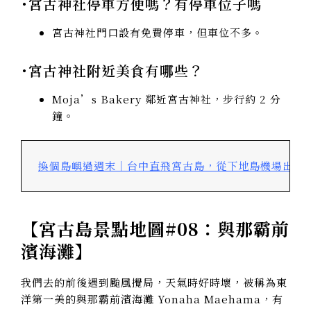
･宮古神社停車方便嗎？有停車位子嗎
宮古神社門口設有免費停車，但車位不多。
･宮古神社附近美食有哪些？
Moja’s Bakery 鄰近宮古神社，步行約 2 分
鐘。
換個島嶼過週末｜台中直飛宮古島，從下地島機場出發
【
宮古島景點地圖#08：與那霸前
濱海灘
】
我們去的前後遇到颱風攪局，天氣時好時壞，被稱為東
洋第一美的與那霸前濱海灘 Yonaha Maehama，有