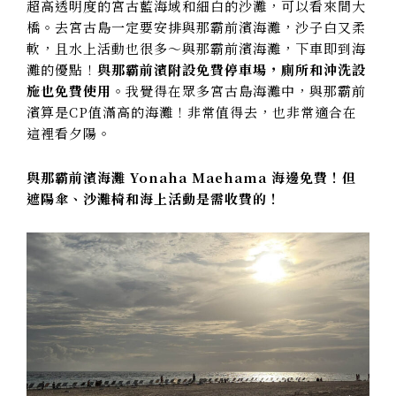
超高透明度的宮古藍海域和細白的沙灘，可以看來間大
橋。去宮古島一定要安排與那霸前濱海灘，沙子白又柔
軟，且水上活動也很多～與那霸前濱海灘，下車即到海
灘的優點！
與那霸前濱附設免費停車場，廁所和沖洗設
施也免費使用
。我覺得在眾多宮古島海灘中，與那霸前
濱算是CP值滿高的海灘！非常值得去，也非常適合在
這裡看夕陽。
與那霸前濱海灘 Yonaha Maehama 海邊免費！但
遮陽傘、沙灘椅和海上活動是需收費的！