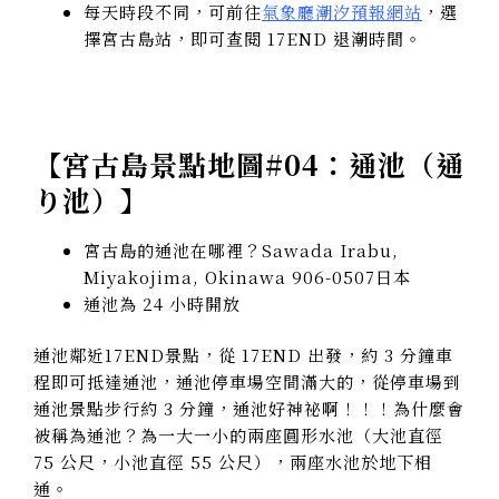
每天時段不同，可前往
氣象廳潮汐預報網站
，選
擇宮古島站，即可查閱 17END 退潮時間。
【
宮古島景點地圖#04：通池（通
り池）
】
宮古島的通池在哪裡？Sawada Irabu,
Miyakojima, Okinawa 906-0507日本
通池為 24 小時開放
通池鄰近17END景點，從 17END 出發，約 3 分鐘車
程即可抵達通池，通池停車場空間滿大的，從停車場到
通池景點步行約 3 分鐘，通池好神祕啊！！！為什麼會
被稱為通池？為一大一小的兩座圓形水池（大池直徑
75 公尺，小池直徑 55 公尺），兩座水池於地下相
通。