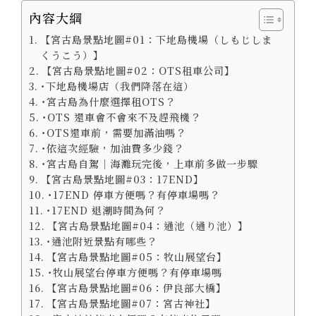
內容大綱
【宮古島景點地圖#01：下地島機場（しもじしま
くうこう）】
【宮古島景點地圖#02：OTS租車公司】
･下地島機場店（我們降落在這）
･宮古島為什麼選擇租OTS？
･OTS 還車會不會來不及趕飛機？
･OTS還車前，需要加滿油嗎？
･依這次經驗，加油費多少錢？
･宮古島自駕｜海灘玩完後，上車前多做一步驟
【宮古島景點地圖#03：17END】
･17END 停車方便嗎？有停車場嗎？
･17END 退潮時間為何？
【宮古島景點地圖#04：通池（通り池）】
･通池附近景點有哪些？
【宮古島景點地圖#05：牧山展望台】
･牧山展望台停車方便嗎？有停車場嗎
【宮古島景點地圖#06：伊良部大橋】
【宮古島景點地圖#07：宮古神社】