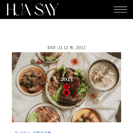
跳
至
主
要
內
容
DAY: 21 12 月, 2022
Wedding · 宅配伴手禮