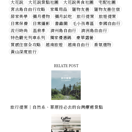
大花說
大花說景點社團
大花說美食社團
宅配社團
宮古島自由行攻略
家電用品
寵物友善
寵物友善住宿
居家美學
彌月禮物
彌月試吃
旅行提案
旅遊提案
日常保養
日常攝影
書蟲圈
毛小孩專區
泰國自由行
流行時尚
溫泉季
濟州島自由行
濟洲島自由行
特色觀光列車系列
獨家優惠碼
豪華露營
質感住宿全攻略
越南旅遊
越南自由行
香氛選物
黃山深度旅行
RELATE POST
旅行提案｜自然系、草原控必去的台灣療癒景點