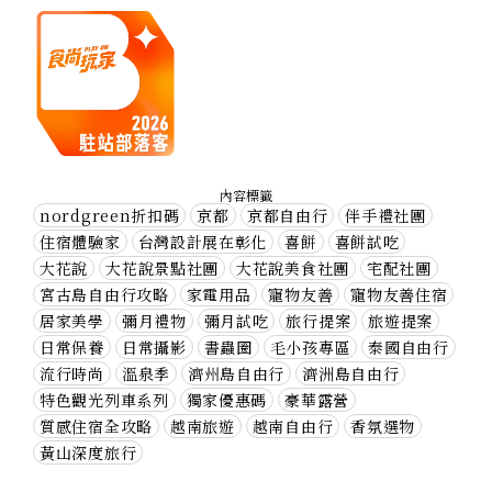
內容標籤
nordgreen折扣碼
京都
京都自由行
伴手禮社團
住宿體驗家
台灣設計展在彰化
喜餅
喜餅試吃
大花說
大花說景點社團
大花說美食社團
宅配社團
宮古島自由行攻略
家電用品
寵物友善
寵物友善住宿
居家美學
彌月禮物
彌月試吃
旅行提案
旅遊提案
日常保養
日常攝影
書蟲圈
毛小孩專區
泰國自由行
流行時尚
溫泉季
濟州島自由行
濟洲島自由行
特色觀光列車系列
獨家優惠碼
豪華露營
質感住宿全攻略
越南旅遊
越南自由行
香氛選物
黃山深度旅行