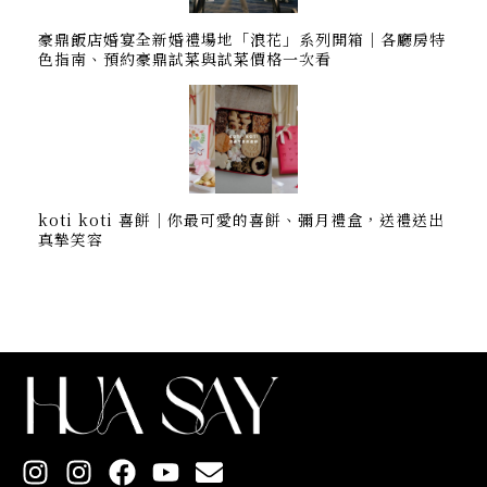
豪鼎飯店婚宴全新婚禮場地「浪花」系列開箱｜各廳房特
色指南、預約豪鼎試菜與試菜價格一次看
koti koti 喜餅｜你最可愛的喜餅、彌月禮盒，送禮送出
真摯笑容
I
I
F
Y
E