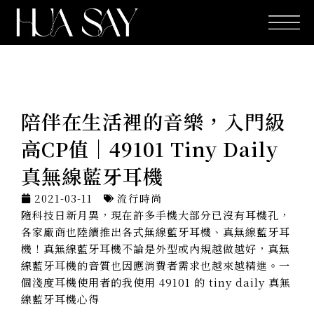
跳
至
主
要
內
容
陪伴在生活裡的音樂，入門級
高CP值｜49101 Tiny Daily
真無線藍牙耳機
2021-03-11
流行時尚
隨科技日新月異，現在許多手機大部分已沒有耳機孔，
各家廠商也陸續推出各式無線藍牙耳機、真無線藍牙耳
機！真無線藍牙耳機不論是外型或內規越做越好，真無
線藍牙耳機的音質也因應消費者需求也越來越精進。一
個淺度耳機使用者的我使用 49101 的 tiny daily 真無
線藍牙耳機心得