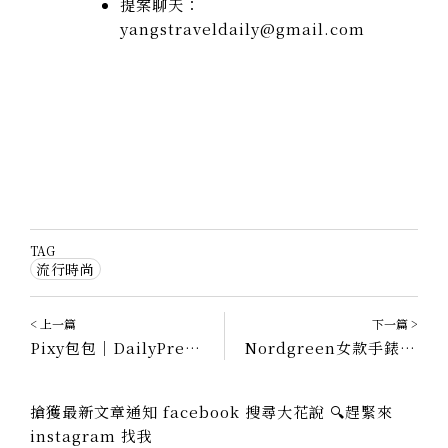
提案聊天：
yangstraveldaily@gmail.com
TAG
流行時尚
< 上一篇
下一篇 >
Pixy包包｜DailyPresh Bun 腰包斜挎包，越簡單越沒負擔，這是質感生活
Nordgreen女款手錶推薦？THE UNIKA 最優雅的那一個
搶獲最新文章通知 facebook 搜尋大花說 🔍趕緊來
instagram 找我