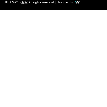
n
n
a
o
n
HUA SAY 大花說 All rights reserved | Designed by
s
s
c
u
v
t
t
e
t
e
a
a
b
u
l
g
g
o
b
o
r
r
o
e
p
a
a
k
e
m
m