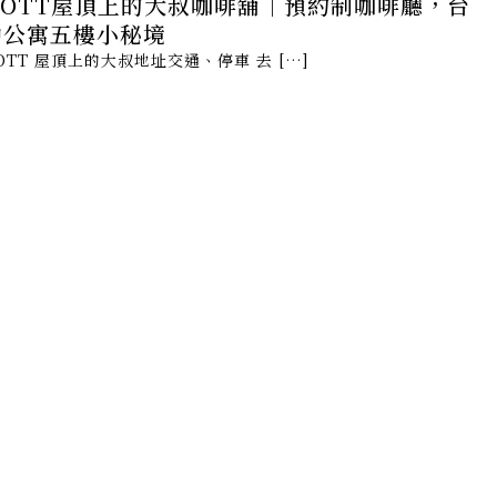
UOTT屋頂上的大叔咖啡舖｜預約制咖啡廳，台
中公寓五樓小秘境
OTT 屋頂上的大叔地址交通、停車 去 […]