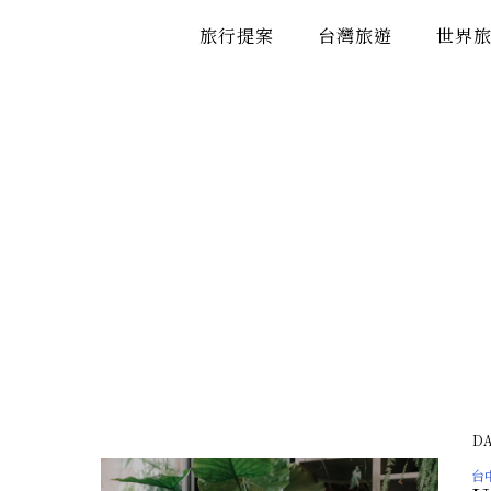
跳
旅行提案
台灣旅遊
世界
至
主
要
內
容
DA
台中