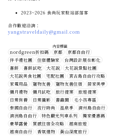
2023~2026 食尚玩家駐站部落客
合作歡迎洽詢：
yangstraveldaily@gmail.com
內容標籤
nordgreen折扣碼
京都
京都自由行
伴手禮社團
住宿體驗家
台灣設計展在彰化
喜餅
喜餅試吃
大花說
大花說景點社團
大花說美食社團
宅配社團
宮古島自由行攻略
家電用品
寵物友善
寵物友善住宿
居家美學
彌月禮物
彌月試吃
旅行提案
旅遊提案
日常保養
日常攝影
書蟲圈
毛小孩專區
泰國自由行
流行時尚
溫泉季
濟州島自由行
濟洲島自由行
特色觀光列車系列
獨家優惠碼
豪華露營
質感住宿全攻略
越南旅遊
越南自由行
香氛選物
黃山深度旅行