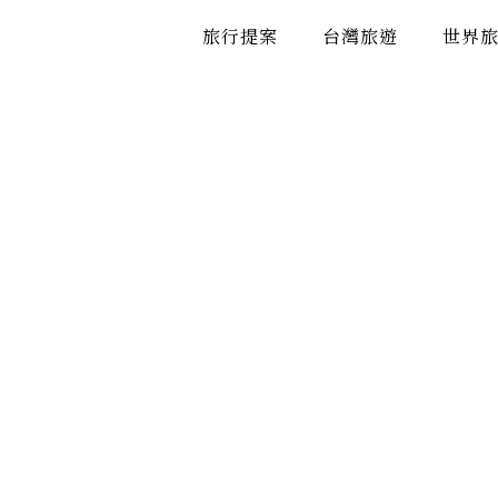
跳
旅行提案
台灣旅遊
世界
至
主
要
內
容