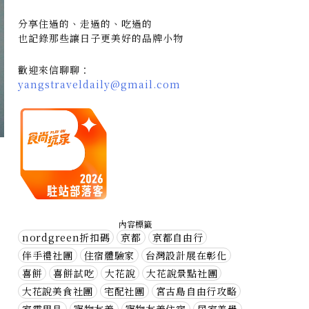
分享住過的、走過的、吃過的
也記錄那些讓日子更美好的品牌小物
歡迎來信聊聊：
yangstraveldaily@gmail.com
內容標籤
nordgreen折扣碼
京都
京都自由行
伴手禮社團
住宿體驗家
台灣設計展在彰化
喜餅
喜餅試吃
大花說
大花說景點社團
大花說美食社團
宅配社團
宮古島自由行攻略