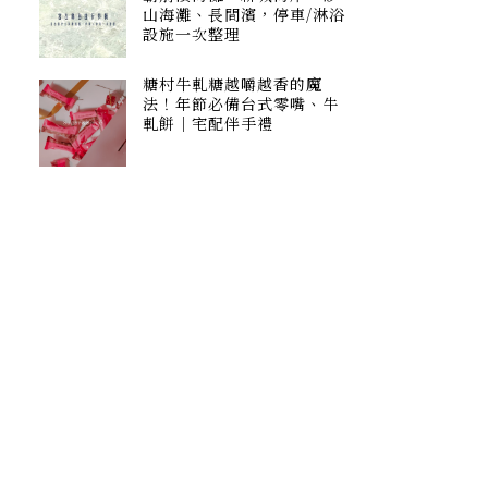
山海灘、長間濱，停車/淋浴
設施一次整理
糖村牛軋糖越嚼越香的魔
法！年節必備台式零嘴、牛
軋餅｜宅配伴手禮