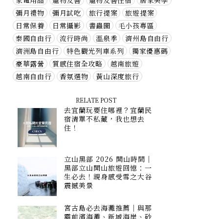
家電用品
寵物友善
寵物友善住宿
居家美學
彌月禮物
彌月試吃
旅行提案
旅遊提案
日常保養
日常攝影
書蟲圈
毛小孩專區
泰國自由行
流行時尚
溫泉季
濟州島自由行
濟洲島自由行
特色觀光列車系列
獨家優惠碼
豪華露營
質感住宿全攻略
越南旅遊
越南自由行
香氛選物
黃山深度旅行
RELATE POST
去宜蘭玩要住哪裡？宜蘭民
宿清單不私藏，我也想去
住！
立山黑部 2026 開山時間｜
黑部立山開山旅遊回憶：一
生必去！親身感受雪之大谷
震撼美景
宮古島必去海灘推薦｜與那
霸前濱海灘、新城海岸、砂