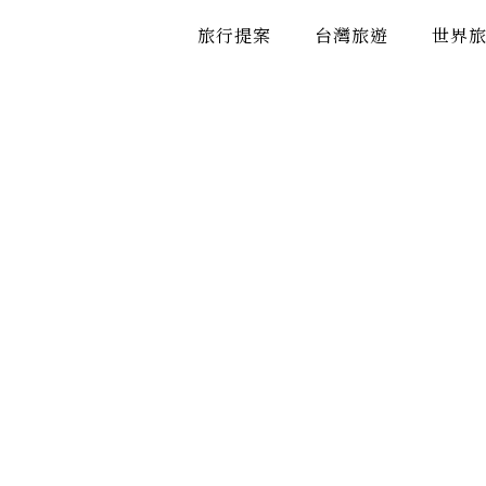
跳
旅行提案
台灣旅遊
世界
至
主
要
內
容