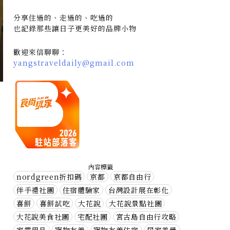
分享住過的、走過的、吃過的
也記錄那些讓日子更美好的品牌小物
歡迎來信聊聊：
yangstraveldaily@gmail.com
內容標籤
nordgreen折扣碼
京都
京都自由行
伴手禮社團
住宿體驗家
台灣設計展在彰化
喜餅
喜餅試吃
大花說
大花說景點社團
大花說美食社團
宅配社團
宮古島自由行攻略