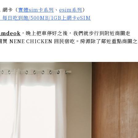
m 網卡（
實體sim卡系列
、
esim系列
）
每日吃到飽/500MB/1GB上網卡eSIM
amdeok
，晚上把車停好之後，我們就步行到附近商圈走
 NENE CHICKEN 回民宿吃。房源除了鄰近重點商圈之