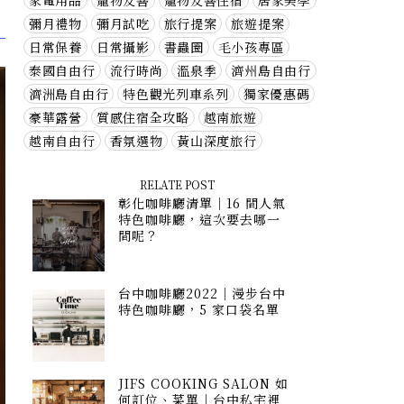
家電用品
寵物友善
寵物友善住宿
居家美學
彌月禮物
彌月試吃
旅行提案
旅遊提案
，
日常保養
日常攝影
書蟲圈
毛小孩專區
泰國自由行
流行時尚
溫泉季
濟州島自由行
濟洲島自由行
特色觀光列車系列
獨家優惠碼
豪華露營
質感住宿全攻略
越南旅遊
越南自由行
香氛選物
黃山深度旅行
RELATE POST
彰化咖啡廳清單｜16 間人氣
特色咖啡廳，這次要去哪一
間呢？
台中咖啡廳2022｜漫步台中
特色咖啡廳，5 家口袋名單
JIFS COOKING SALON 如
何訂位、菜單｜台中私宅裡