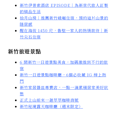
新竹伊普索酒店 EPISODE｜為新世代旅人訂製
的精品生活
拾月山房｜推薦新竹峨嵋住宿，預約這片山景的
隱居感
醒在海拔 1450 尺，魯壁一家人的熱情款待｜新
竹尖石住宿
新竹旅遊景點
6 間新竹一日遊景點美食，加碼激推到不行的旅
宿
新竹一日遊景點咖啡廳，6個必收藏 IG 榜上熱
門
新竹家居器皿專賣店，一點一滴累積居家美好狀
態
正式上山前來一趟萃萃咖啡商號
新竹秘境露天咖啡廳（週末限定）