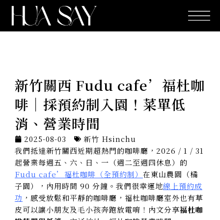
跳
至
主
要
內
容
新竹關西 Fudu cafe’福杜咖
啡｜採預約制入園！菜單低
消、營業時間
2025-08-03
新竹 Hsinchu
我們抵達新竹關西近期超熱門的咖啡廳，2026 / 1 / 31
起營業每週五、六、日、一（週二至週四休息）的
Fudu cafe’福杜咖啡（全預約制）
在東山農園（橘
子園），內用時間 90 分鐘。我們很幸運地
線上預約成
功
，感受放鬆和平靜的咖啡廳，福杜咖啡廳室外也有草
皮可以讓小朋友及毛小孩奔跑放電唷！內文分享
福杜咖