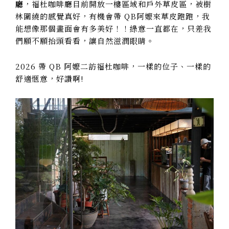
廳
，福杜咖啡廳目前開放一樓區域和戶外草皮區，被樹
林圍繞的感覺真好，有機會帶 QB阿嬤來草皮跑跑，我
能想像那個畫面會有多美好！！綠意一直都在，只差我
們願不願抬頭看看，讓自然滋潤眼睛。
2026 帶 QB 阿嬤二訪福杜咖啡，一樣的位子、一樣的
舒適愜意，好讚啊!