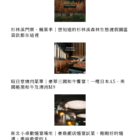
杉林溪門票、楓葉季｜想知道的杉林溪森林生態渡假園區
資訊都在這裡
昭日堂燒肉菜單｜豪華三國和牛饗宴！一嚐日本A5、美
國極黑和牛及澳洲M9
新北小桌數婚宴場地｜豪鼎飯店婚宴試菜，剛剛好的婚
禮，邀請最愛的人