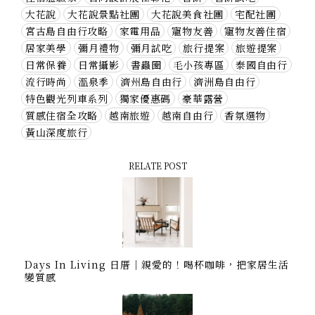
大花說
大花說景點社團
大花說美食社團
宅配社團
宮古島自由行攻略
家電用品
寵物友善
寵物友善住宿
居家美學
彌月禮物
彌月試吃
旅行提案
旅遊提案
日常保養
日常攝影
書蟲圈
毛小孩專區
泰國自由行
流行時尚
溫泉季
濟州島自由行
濟洲島自由行
特色觀光列車系列
獨家優惠碼
豪華露營
質感住宿全攻略
越南旅遊
越南自由行
香氛選物
黃山深度旅行
RELATE POST
Days In Living 日厝｜親愛的！喝杯咖啡，把家居生活
變質感