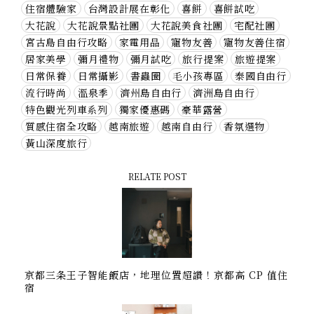
住宿體驗家
台灣設計展在彰化
喜餅
喜餅試吃
大花說
大花說景點社團
大花說美食社團
宅配社團
宮古島自由行攻略
家電用品
寵物友善
寵物友善住宿
居家美學
彌月禮物
彌月試吃
旅行提案
旅遊提案
日常保養
日常攝影
書蟲圈
毛小孩專區
泰國自由行
流行時尚
溫泉季
濟州島自由行
濟洲島自由行
特色觀光列車系列
獨家優惠碼
豪華露營
質感住宿全攻略
越南旅遊
越南自由行
香氛選物
黃山深度旅行
RELATE POST
京都三条王子智能飯店，地理位置超讚！京都高 CP 值住
宿