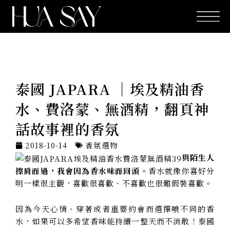
跳
至
主
要
內
容
泰國 JAPARA │埃及精油香
水、費洛蒙、無酒精，翻頁神
話故事裡的香氛
2018-10-14
香氛選物
與陌生人
擦肩而過，我會因為香水味而回頭。
香水就像你喜好分
明一樣很主觀，喜歡很喜歡、不喜歡也很難假裝喜歡。
因為今天心情、穿著或者重要約會而選擇噴不同的香
水，如果可以多希望香味能持續一整天而不消散！泰國