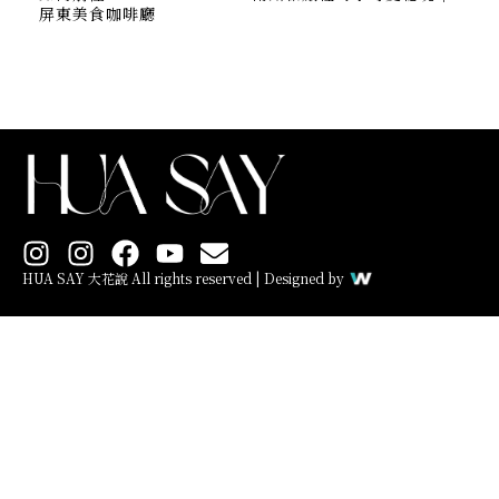
屏東美食咖啡廳
I
I
F
Y
E
n
n
a
o
n
HUA SAY 大花說 All rights reserved | Designed by
s
s
c
u
v
t
t
e
t
e
a
a
b
u
l
g
g
o
b
o
r
r
o
e
p
a
a
k
e
m
m