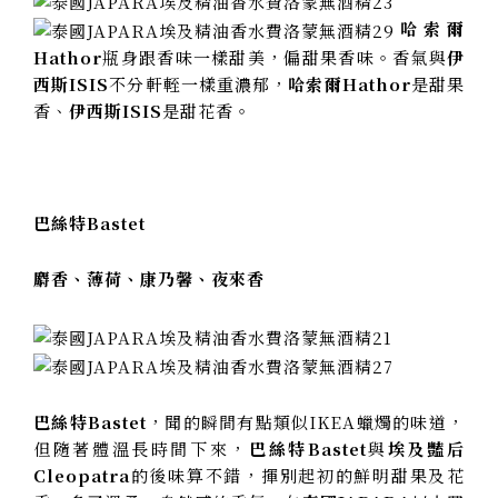
哈索爾
Hathor
瓶身跟香味一樣甜美，偏甜果香味。香氣與
伊
西斯ISIS
不分軒輊一樣重濃郁，
哈索爾Hathor
是甜果
香、
伊西斯ISIS
是甜花香。
巴絲特Bastet
麝香、薄荷、康乃馨、夜來香
巴絲特Bastet
，聞的瞬間有點類似IKEA蠟燭的味道，
但隨著體溫長時間下來，
巴絲特Bastet
與
埃及豔后
Cleopatra
的後味算不錯，揮別起初的鮮明甜果及花