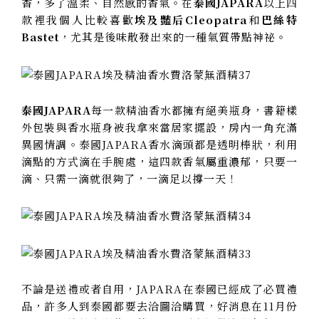
香，多了溫柔、自然感的香氣。在
泰國JAPARA
以上四
款裡我個人比較喜歡
埃及豔后Cleopatra
和
巴絲特
Bastet
，尤其是後味散發出來的一種氣質帶點神祕
。
泰國JAPARA
每一款精油香水都擁有絕美瓶身，書籍樣
外包裝與香水瓶身被我拿來當居家擺設，房內一角充滿
異國情調
。泰國JAPARA香水滴頭都是透明棒狀，利用
滴點的方式滴在手腕處，這四款香氣屬重濃郁，只要一
滴、只需一滴就很夠了，一滴足以撐一天！
不論是送禮或者自用，JAPARA在泰國已經成了必買禮
品，許多人到泰國都要去洽圖洽購買，好消息在11月份