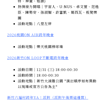
特、神童、始源)
熱情接力開唱｜宇宙人、U:NUS、卓文萱、范逸
臣、陳勢安、孫淑媚、許富凱、葛西瓦、板凳樂
團
活動地點｜八里左岸
2026桃園ON AIR跨年晚會
活動地點｜樂天桃園棒球場
2026新竹ON LOOP不斷電跨年晚會
活動日期｜12/31 (三) 18:00-00:30
活動時間｜18:00-00:30
活動地點｜新竹大湳雅公園 *演出順序如有異動
以現場或官方公告為主*
新竹六福村跨年YA！派對（派對午後票這邊買）