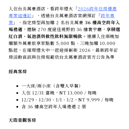
入住台北萬豪酒店，看跨年煙火「
2026跨年住房優惠
專案這邊訂
」，透過台北萬豪酒店官網預訂「
跨年專
案
」，指定房型再加贈 2 名台北萬豪
36 樓高空跨年入
場禮遇
，體驗 270 度絕佳視野的 36 樓寰宇廳，
享精選
紅白酒、氣泡酒與軟性飲料無限暢飲
。連續入住兩晚加
贈額外萬豪旅享家點數 5,000 點、三晚加贈 10,000
點起，在璀璨煙火中一起迎接嶄新 2026，最新跨年訂
房活動資訊與住房規範依台北萬豪酒店官方公告為準
經典客房
一大床/兩小床（含雙人早餐）
入住 12/31 當晚，NT 13,000 / 每晚
12/29、12/30、1/1、1/2，NT 9,999 / 每晚
含 36 樓高空跨年入場禮遇 2 張
天際景觀客房