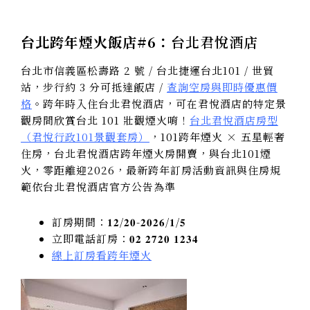
台北跨年煙火飯店#6：
台北君悅酒店
台北市信義區松壽路 2 號 / 台北捷運台北101 / 世貿
站，步行約 3 分可抵達飯店 /
查詢空房與即時優惠價
格
。跨年時入住台北君悅酒店，可在君悅酒店的特定景
觀房間欣賞台北 101 壯觀煙火唷！
台北君悅酒店房型
（君悅行政101景觀套房）
，101跨年煙火 × 五星輕奢
住房，台北君悅酒店跨年煙火房開賣，與台北101煙
火，零距離迎2026，最新跨年訂房活動資訊與住房規
範依台北君悅酒店官方公告為準
訂房期間：𝟏𝟐/𝟐𝟎-𝟐𝟎𝟐𝟔/𝟏/𝟓
立即電話訂房：𝟎𝟐 𝟐𝟕𝟐𝟎 𝟏𝟐𝟑𝟒
線上訂房看跨年煙火