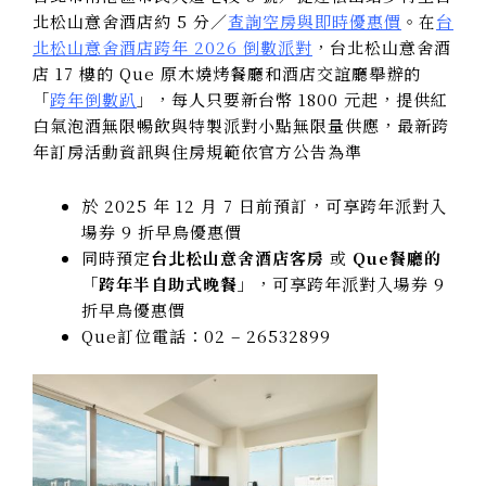
北松山意舍酒店約 5 分／
查詢空房與即時優惠價
。在
台
北松山意舍酒店跨年 2026 倒數派對
，台北松山意舍酒
店 17 樓的 Que 原木燒烤餐廳和酒店交誼廳舉辦的
「
跨年倒數趴
」，每人只要新台幣 1800 元起，提供紅
白氣泡酒無限暢飲與特製派對小點無限量供應，最新跨
年訂房活動資訊與住房規範依官方公告為準
於 2025 年 12 月 7 日前預訂，可享跨年派對入
場券 9 折早鳥優惠價
同時預定
台北松山意舍酒店客房
或
Que餐廳的
「跨年半自助式晚餐」
，可享跨年派對入場券 9
折早鳥優惠價
Que訂位電話：02 – 26532899