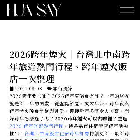
跳
至
主
要
內
容
2026跨年煙火｜台灣北中南跨
年旅遊熱門行程、跨年煙火飯
店一次整理
2024-08-08
旅行提案
2026跨年要去哪？2026跨年演唱會有誰？一年的尾聲
就是新一年的開啟，從聖誕節慶、歲末年終、跨年夜與
跨年煙火晚會等歡樂月份，迎接新年多麼令人興奮，想
好跨年怎麼過了嗎？
2026跨年煙火可以去哪裡？
整理
2026 跨年旅遊熱門行程
，待各縣市住宿飯店跨年活動
推出！
台灣北中南飯店住宿跨年訂房
持續更新，最新跨