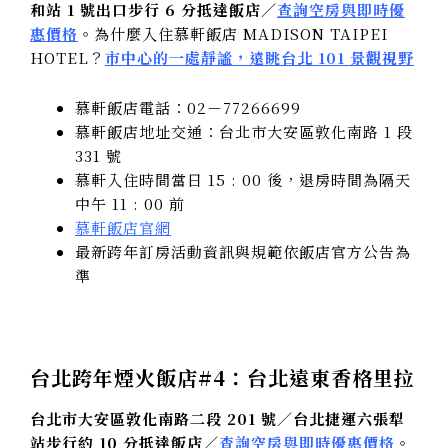
和站 1 號出口步行 6 分抵達飯店／
查詢空房與即時優
惠價格
。為什麼入住慕軒飯店 MADISON TAIPEI
HOTEL？
市中心的一處靜謐，遠眺台北 101 景觀視野
慕軒飯店電話：02－77266699
慕軒飯店地址交通：台北市大安區敦化南路 1 段
331 號
慕軒入住時間當日 15 : 00 後，退房時間為隔天
中午 11 : 00 前
慕軒飯店官網
最新跨年訂房活動資訊與規範依飯店官方公告為
準
台北跨年煙火飯店#4：
台北遠東香格里拉
台北市大安區敦化南路二段 201 號／台北捷運六張犁
站步行約 10 分抵達飯店／
查詢空房與即時優惠價格
。