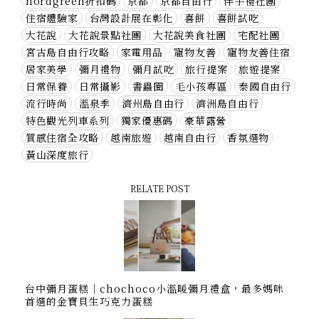
nordgreen折扣碼
京都
京都自由行
伴手禮社團
住宿體驗家
台灣設計展在彰化
喜餅
喜餅試吃
大花說
大花說景點社團
大花說美食社團
宅配社團
宮古島自由行攻略
家電用品
寵物友善
寵物友善住宿
居家美學
彌月禮物
彌月試吃
旅行提案
旅遊提案
日常保養
日常攝影
書蟲圈
毛小孩專區
泰國自由行
流行時尚
溫泉季
濟州島自由行
濟洲島自由行
特色觀光列車系列
獨家優惠碼
豪華露營
質感住宿全攻略
越南旅遊
越南自由行
香氛選物
黃山深度旅行
RELATE POST
台中彌月蛋糕｜chochoco小溫暖彌月禮盒，最多媽咪
首選的金寶貝生巧克力蛋糕