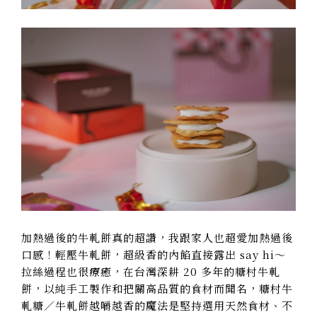
加熱過後的牛軋餅真的超讚，我跟家人也超愛加熱過後
口感！輕壓牛軋餅，超級香的內餡直接露出 say hi～
拉絲過程也很療癒，在台灣深耕 20 多年的
糖村牛軋
餅
，以純手工製作和把關高品質的食材而聞名，糖村
牛
軋糖／牛軋餅
越嚼越香的魔法是堅持選用天然食材、不