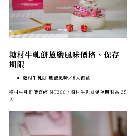
糖村牛軋餅蔥鹽風味價格、保存
期限
糖村牛軋餅 蔥鹽風味
／8入禮盒
糖村牛軋餅價官網 NT200，糖村牛軋餅保存期限為 25
天