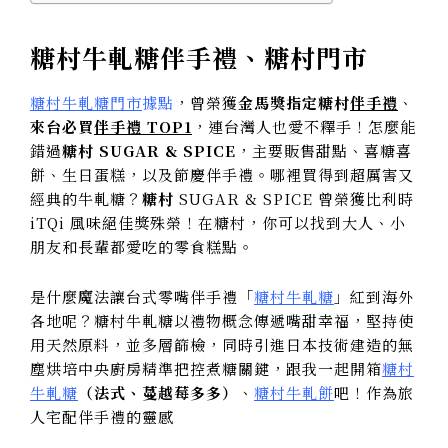
糖村牛軋糖伴手禮、糖村門市
糖村牛軋糖門市
據點
，曾榮獲
金馬獎指定糖村
伴手禮
、
來台必買
伴手禮 TOP1
，連台灣人也愛不釋手！怎麼能
錯過
糖村
SUGAR & SPICE
，
主要販售甜點、喜糖喜
餅、生日蛋糕，以及節慶伴手禮。哪裡買得到超厲害又
經典的牛軋糖？
糖村
SUGAR & SPICE
曾榮獲比利時
iTQi 風味絕佳獎殊榮！在糖村，你可以找到大人、小
朋友和長輩都愛吃的零食糕點。
是什麼魔法讓台式零嘴伴手禮「
糖村牛軋糖
」紅到海外
各地呢？
糖村牛軋糖以禮物概念傳遞嘴甜幸福，堅持使
用天然原料，並多層篩檢，同時引進日本技術建造的無
塵烘培中央廚房精準把控煮糖關鍵，跟我一起開箱
糖村
牛軋糖
（法式、蔓越莓多多）
、
糖村牛軋餅
吧！作為旅
人宅配伴手禮的靈感