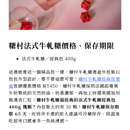
糖村法式牛軋糖價格、保存期限
法式牛軋糖／經典包 400g
送禮就像送一個精品包一樣，糖村牛軋糖禮盒外包裝以
包包外型設計，要不要這麼可愛！
糖村牛軋糖經典包禮
盒
官網優惠價格 NT450，糖村牛軋糖採用法國諾曼第
牛奶製成的天然奶油，奶香濃郁，再加上特選美國加州
飽滿杏仁粒！
糖村牛軋糖最經典的法式牛軋糖經典包
400g 幾顆？
內包裝大約有 30 顆！
糖村牛軋糖保存期
限 65 天
，收到伴手禮的旅人建議可冷藏保存，回溫後
吃起來口感會多一些絲滑感～