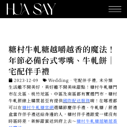
跳
至
主
要
內
容
糖村牛軋糖越嚼越香的魔法！
年節必備台式零嘴、牛軋餅｜
宅配伴手禮
2023-12-09
Wedding · 宅配伴手禮
,
未分類
生活離不開美好，美好離不開美味甜點！糖村牛軋糖門
市在北區、桃竹地區、中區及南區都有實體門市，糖村
牛軋餅線上購買甚至有提供
國際配送服務
唷！在哪裡都
可以在
糖村牛軋糖官網
選購節慶伴手禮、牛軋糖 / 餅禮
盒當作伴手禮送給身邊的人，糖村伴手禮跟愛一樣沒有
時區時差，新鮮甜蜜送到府上去～
糖村牛軋糖越嚼越香