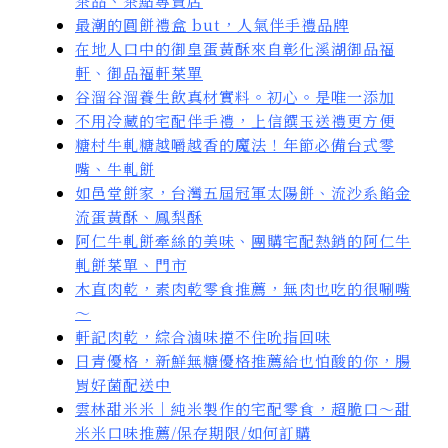
茶品、茶點專賣店
最潮的圓餅禮盒 but，人氣伴手禮品牌
在地人口中的御皇蛋黃酥來自彰化溪湖御品福
軒
、
御品福軒菜單
谷溜谷溜養生飲真材實料。初心。是唯一添加
不用冷藏的宅配伴手禮，上信饌玉送禮更方便
糖村牛軋糖越嚼越香的魔法！年節必備台式零
嘴、牛軋餅
如邑堂餅家，台灣五屆冠軍太陽餅、流沙系餡金
流蛋黃酥、鳳梨酥
阿仁牛軋餅牽絲的美味
、
團購宅配熱銷的阿仁牛
軋餅菜單、門市
木直肉乾，素肉乾零食推薦，無肉也吃的很唰嘴
～
軒記肉乾，綜合滷味擋不住吮指回味
日青優格，新鮮無糖優格推薦給也怕酸的你，腸
胃好菌配送中
雲林甜米米｜純米製作的宅配零食，超脆口～甜
米米口味推薦/保存期限/如何訂購