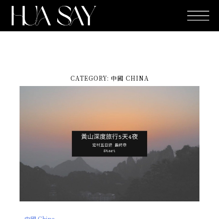
跳
至
主
要
內
容
CATEGORY: 中國 CHINA
中國 China