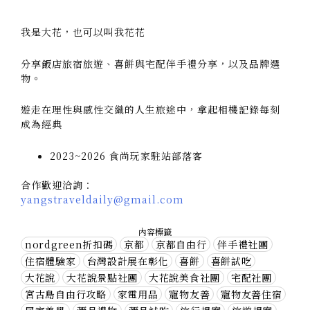
我是大花，也可以叫我花花
分享飯店旅宿旅遊、喜餅與宅配伴手禮分享，以及品牌選
物。
遊走在理性與感性交織的人生旅途中，拿起相機記錄每刻
成為經典
2023~2026 食尚玩家駐站部落客
合作歡迎洽詢：
yangstraveldaily@gmail.com
內容標籤
nordgreen折扣碼
京都
京都自由行
伴手禮社團
住宿體驗家
台灣設計展在彰化
喜餅
喜餅試吃
大花說
大花說景點社團
大花說美食社團
宅配社團
宮古島自由行攻略
家電用品
寵物友善
寵物友善住宿