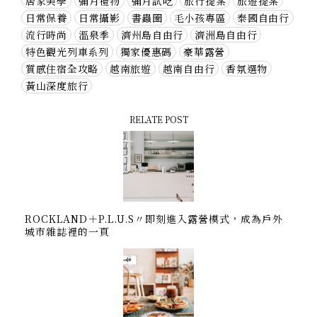
居家美學
彌月禮物
彌月試吃
旅行提案
旅遊提案
日常保養
日常攝影
書蟲圈
毛小孩專區
泰國自由行
流行時尚
溫泉季
濟州島自由行
濟洲島自由行
特色觀光列車系列
獨家優惠碼
豪華露營
質感住宿全攻略
越南旅遊
越南自由行
香氛選物
黃山深度旅行
RELATE POST
ROCKLAND＋P.L.U.S〃即刻進入露營模式，成為戶外
城市雜誌裡的一頁