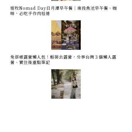
遊牧Nomad Day日月潭早午餐｜南投魚池早午餐、咖
啡，必吃手作肉桂捲
免搭帳露營懶人包！輕裝去露營，分享台灣３個懶人露
營、實住後重點筆記
如何前往 ma-mom-mom 南州糖廠裡的小可愛秘境｜
屏東美食咖啡廳