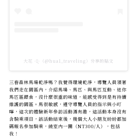
大花 ᐧ༚̮ᐧ（@hua1_traveling）分享的貼文
三春森林馬場乾淨嗎？我覺得環境乾淨，導覽人員領著
我們走在園區內，介紹馬場、馬匹、與馬匹互動、迷你
馬匹區餵食，沒什麼很重的味道，能感受得到是有持續
維護的園區。馬很敏感，遵守導覽人員的指示與小叮
嚀，這次的體驗新年參訪活動滿有趣，這活動本身沒有
含騎乘項目，該活動結束後，幾個大人小朋友紛紛都加
碼報名參加騎乘，繞室內一圈（NT300/人），包括
我！