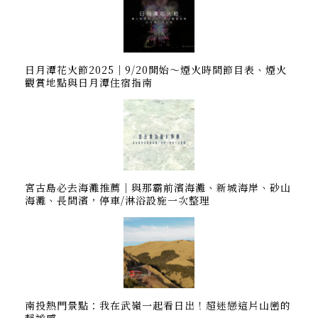
日月潭花火節2025｜9/20開始～煙火時間節目表、煙火
觀賞地點與日月潭住宿指南
宮古島必去海灘推薦｜與那霸前濱海灘、新城海岸、砂山
海灘、長間濱，停車/淋浴設施一次整理
南投熱門景點：我在武嶺一起看日出！超迷戀這片山巒的
靜謐感