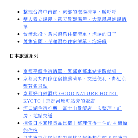
整理台灣中南部、東部的泡湯清單，暖呼呼
雙人獨立湯屋、露天景觀湯屋、大眾風呂泡湯清
單
台灣北投、烏來溫泉住宿清單，泡湯的日子
蒐集宜蘭、花蓮溫泉住宿清單，泡湯囉
日本旅遊系列
京都平價住宿清單，緊鄰京都車站走路就到！
京都烏丸四條住宿推薦清單，交通便利，鄰近京
都著名景點
京都好自然酒店 GOOD NATURE HOTEL
KYOTO｜京都河原町站旁的飯店
河口湖住宿推薦｜富士山景飯店一次整理，訂
房、地點交通
探索日本無印良品民宿｜整理值得一住的 4 間簡
約住宿
日本東京住宿地點怎麼挑？超級想住的 5 間東京