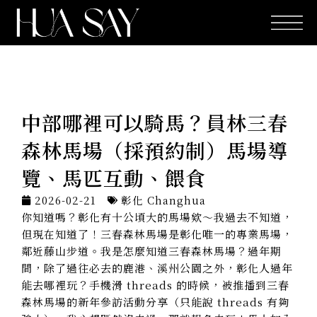
跳
至
主
要
內
容
中部哪裡可以騎馬？員林三春
森林馬場（採預約制）馬場導
覽、馬匹互動、餵食
2026-02-21
彰化 Changhua
你知道嗎？彰化有十公頃大的馬場欸～我過去不知道，
但現在知道了！三春森林馬場是彰化唯一的專業馬場，
鄰近藤山步道。我是怎麼知道三春森林馬場？過年期
間，除了過往必去的鹿港、溪州公園之外，彰化人過年
能去哪裡玩？手機滑 threads 的時候，被推播到三春
森林馬場的新年參訪活動分享（只能說 threads 有夠