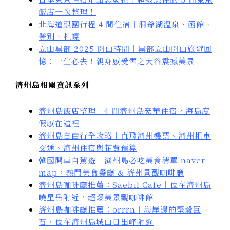
飯店一次整理！
北海道跟團行程 4 間住宿｜洞爺湖溫泉、函館、
登別、札幌
立山黑部 2025 開山時間｜黑部立山開山旅遊回
憶：一生必去！親身感受雪之大谷震撼美景
濟州島相關資訊系列
濟州島飯店整理｜4 間濟州島豪華住宿，海島度
假感在這裡
濟州島自由行全攻略｜直飛濟州機票、濟州租車
交通、濟州住宿與花費預算
韓國開車自駕遊｜濟州島必吃美食清單 naver
map，熱門美食餐廳 & 濟州景觀咖啡廳
濟州島咖啡廳推薦：Saebil Cafe｜位在濟州島
曉星岳附近，超爆美景觀咖啡館
濟州島咖啡廳推薦：orrrn｜海岸邊的堅毅巨
石，位在濟州島城山日出峰附近