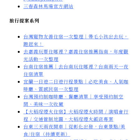
三春森林馬場官方網站
旅行提案系列
台灣寵物友善住宿一次整理｜帶毛小孩出去玩，
跑起來！
去嘉義玩要住哪裡？嘉義住宿推薦指南，年度觀
光活動一次整理
台南住宿推薦｜去台南玩住哪裡？台南兩天一夜
住宿清單
宜蘭一日遊二日遊行程景點｜必吃美食、人氣咖
啡廳、質感民宿一次整理
台灣預約制咖啡廳、餐廳清單｜享受預約制空
間、美味一次收藏
【大稻埕煙火住宿】大稻埕煙火時間 / 演唱會行
程 / 交通管制地圖，大稻埕煙火飯店專案
台東三天兩夜開車｜從彰化出發，台東景點/美
食/住宿（持續更新）