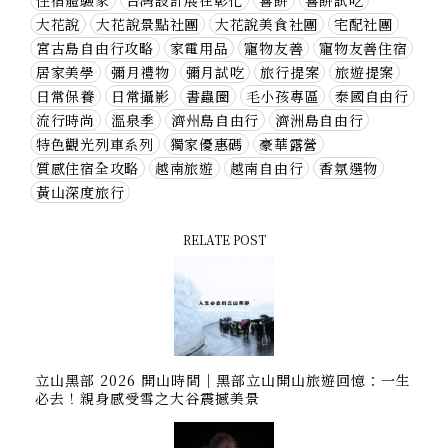
大花說
大花說景點社團
大花說美食社團
宅配社團
宮古島自由行攻略
家電用品
寵物友善
寵物友善住宿
居家美學
彌月禮物
彌月試吃
旅行提案
旅遊提案
日常保養
日常攝影
書蟲圈
毛小孩專區
泰國自由行
流行時尚
溫泉季
濟州島自由行
濟洲島自由行
特色觀光列車系列
獨家優惠碼
豪華露營
質感住宿全攻略
越南旅遊
越南自由行
香氛選物
黃山深度旅行
RELATE POST
立山黑部 2026 開山時間｜黑部立山開山旅遊回憶：一生
必去！親身感受雪之大谷震撼美景