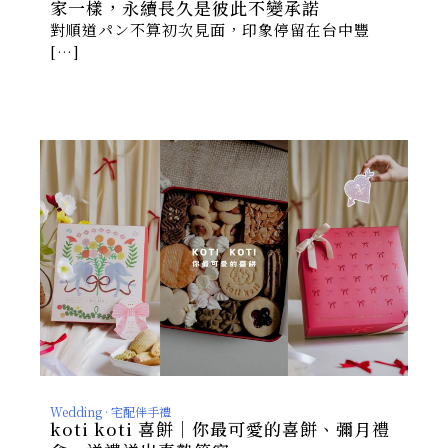
家一樣，永續長久是彼此不變承諾
對順道パン不算初次見面，印象停留在台中豐
[…]
Wedding · 宅配伴手禮
koti koti 喜餅｜你最可愛的喜餅、彌月禮