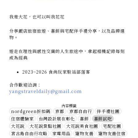
我是大花，也可以叫我花花
分享飯店旅宿旅遊、喜餅與宅配伴手禮分享，以及品牌選
物。
遊走在理性與感性交織的人生旅途中，拿起相機記錄每刻
成為經典
2023~2026 食尚玩家駐站部落客
合作歡迎洽詢：
yangstraveldaily@gmail.com
內容標籤
nordgreen折扣碼
京都
京都自由行
伴手禮社團
住宿體驗家
台灣設計展在彰化
喜餅
喜餅試吃
大花說
大花說景點社團
大花說美食社團
宅配社團
宮古島自由行攻略
家電用品
寵物友善
寵物友善住宿