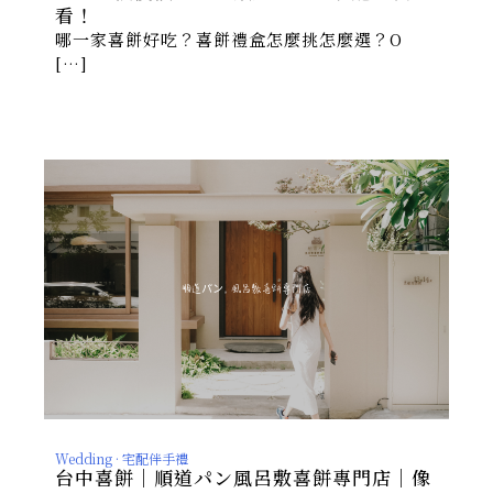
看！
哪一家喜餅好吃？喜餅禮盒怎麼挑怎麼選？O
[…]
Wedding · 宅配伴手禮
台中喜餅｜順道パン風呂敷喜餅專門店｜像