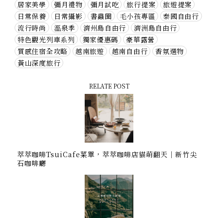
居家美學
彌月禮物
彌月試吃
旅行提案
旅遊提案
日常保養
日常攝影
書蟲圈
毛小孩專區
泰國自由行
流行時尚
溫泉季
濟州島自由行
濟洲島自由行
特色觀光列車系列
獨家優惠碼
豪華露營
質感住宿全攻略
越南旅遊
越南自由行
香氛選物
黃山深度旅行
RELATE POST
萃萃咖啡TsuiCafe菜單，萃萃咖啡店貓萌翻天｜新竹尖
石咖啡廳