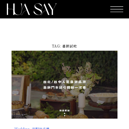
跳
至
主
要
內
容
TAG: 喜餅試吃
Wedding · 宅配伴手禮