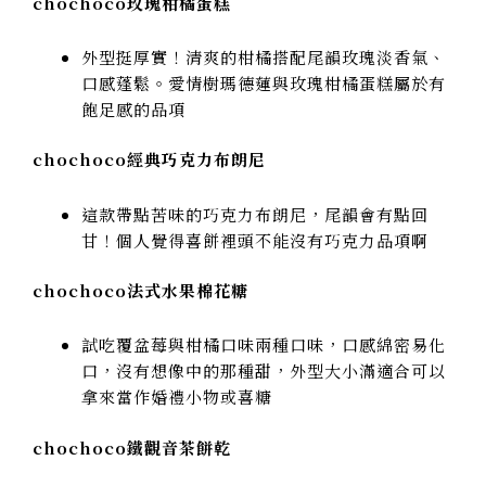
chochoco玫瑰柑橘蛋糕
外型挺厚實！清爽的柑橘搭配尾韻玫瑰淡香氣、
口感蓬鬆。愛情樹瑪德蓮與玫瑰柑橘蛋糕屬於有
飽足感的品項
chochoco經典巧克力布朗尼
這款帶點苦味的巧克力布朗尼，尾韻會有點回
甘！個人覺得喜餅裡頭不能沒有巧克力品項啊
chochoco法式水果棉花糖
試吃覆盆莓與柑橘口味兩種口味，口感綿密易化
口，沒有想像中的那種甜，外型大小滿適合可以
拿來當作婚禮小物或喜糖
chochoco鐵觀音茶餅乾