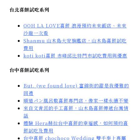
台北喜餅試吃系列
OOH LA LOVE喜餅 浪漫預約未來飯店、未來
沙龍一次看
Shanmu 山木島大安旗艦店，山木島喜餅試吃
費用
koti koti喜餅 赤峰邱比特門市試吃費用與優惠
台中喜餅試吃系列
But. (we found love) 富錦街的甜是我優雅的
回禮
順道パン風呂敷喜餅專門店，
像家一樣永續不變
來自文青派的手工喜餅，山木島喜餅傳遞台灣情
話
體驗 Hera赫拉台中喜餅的幸福感，如何預約喜
餅試吃及費用
台中喜餅 chochoco Wedding 雙手奉上專屬