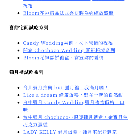
祝福
Bloom花神精品法式喜餅將為妳綻放盛開
喜餅宅配試吃系列
Candy Wedding喜餅，收下深情的祝福
開箱 Chochoco Wedding 喜餅秘境系列
Bloom花神喜餅禮盒，官宣妳的愛情
彌月禮試吃系列
台北彌月推薦 but 彌月禮，我滿月囉！
Like a dream 蜂蜜蛋糕，聚在一起的自然甜
台中彌月 Candy Wedding彌月禮盒價格、口
味
台中彌月 chochoco小溫暖彌月禮盒，金寶貝生
巧克力蛋糕
LADY KELLY 彌月蛋糕，彌月宅配送到家