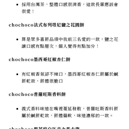
採用台灣茶，整體口感很清香，這款長輩應該會
很愛！
chochoco法式布列塔尼鹽之花圓餅
算是眾多喜餅品項中我前三名愛的一款，鹽之花
讓口感有點層次，個人覺得有點加分！
chochoco墨西哥紅椒杏仁餅
有紅椒香氣卻不辣口，墨西哥紅椒杏仁餅屬於鹹
餅乾款，餅體很脆口
chochoco普羅旺斯香料餅
義式香料味道在嘴裡蔓延發散，普羅旺斯香料餅
屬於鹹餅乾款，餅體偏軟，味道濃郁的一款。
chochoco黑芝麻白巧克力馬卡龍