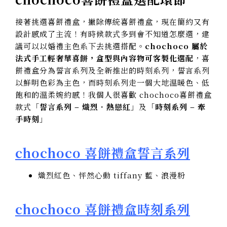
接著挑選喜餅禮盒，撇除傳統喜餅禮盒，現在簡約又有
設計感成了主流！有時候款式多到會不知道怎麼選，建
議可以以婚禮主色系下去挑選搭配。
chochoco 屬於
法式手工輕奢華喜餅，盒型與內容物可客製化選配
，喜
餅禮盒分為誓言系列及全新推出的時刻系列，誓言系列
以鮮明色彩為主色，而時刻系列走一個大地溫暖色、低
飽和的溫柔婉約感！我個人很喜歡 chochoco喜餅禮盒
款式「
誓言系列 – 熾烈．熱戀紅
」及「
時刻系列 – 牽
手時刻
」
chochoco 喜餅禮盒誓言系列
熾烈紅色、怦然心動 tiffany 藍、浪漫粉
chochoco 喜餅禮盒時刻系列