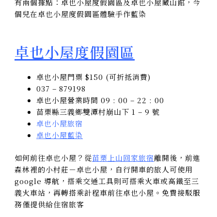
有兩個據點：卓也小屋度假園區及卓也小屋藏山館，今
個兒在卓也小屋度假園區體驗手作藍染
卓也小屋度假園區
卓也小屋門票 $150 (可折抵消費)
037 – 879198
卓也小屋營業時間 09 : 00 – 22 : 00
苗栗縣三義鄉雙潭村崩山下 1 – 9 號
卓也小屋旅宿
卓也小屋藍染
如何前往卓也小屋？從
苗栗上山回家旅宿
離開後，前進
森林裡的小村莊－卓也小屋，自行開車的旅人可使用
google 導航，搭乘交通工具則可搭乘火車或高鐵至三
義火車站，再轉搭乘計程車前往卓也小屋。免費接駁服
務僅提供給住宿旅客