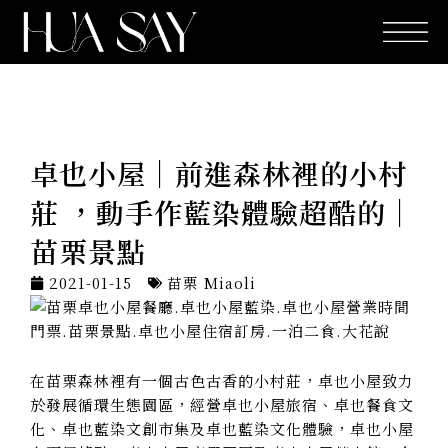
跳
至
主
要
內
容
卓也小屋｜前進森林裡的小村
莊 ，動手作藍染體驗超酷的｜
苗栗景點
2021-01-15
苗栗 Miaoli
在苗栗森林裡有一個古色古香的小村莊，卓也小屋致力
於發展循環生態園區，經營卓也小屋旅宿、卓也餐食文
化、卓也藍染文創市集及卓也藍染文化體驗，卓也小屋