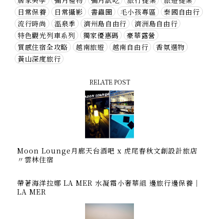
居家美學
彌月禮物
彌月試吃
旅行提案
旅遊提案
日常保養
日常攝影
書蟲圈
毛小孩專區
泰國自由行
流行時尚
溫泉季
濟州島自由行
濟洲島自由行
特色觀光列車系列
獨家優惠碼
豪華露營
質感住宿全攻略
越南旅遊
越南自由行
香氛選物
黃山深度旅行
RELATE POST
Moon Lounge月廊天台酒吧 x 虎尾春秋文創設計旅店
〃雲林住宿
帶著海洋拉娜 LA MER 水凝霜小奢華組 邊旅行邊保養｜
LA MER