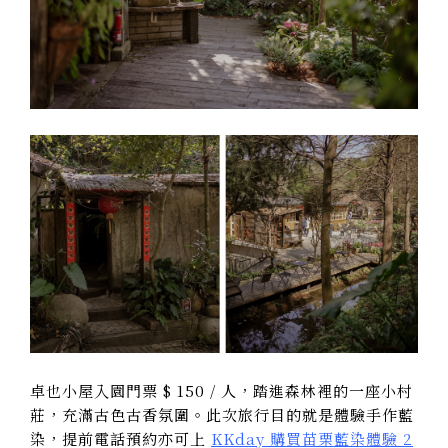
卓也小屋入園門票 $ 150 / 人，踏進森林裡的一座小村
莊，充滿古色古香氛圍。此次旅行目的就是體驗手作藍
染，提前電話預約亦可上
KKday 購買苗栗藍染體驗 2