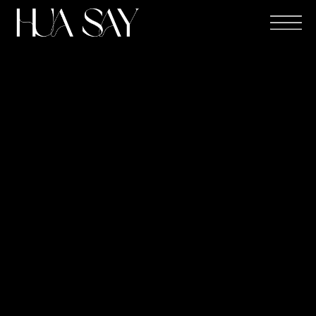
跳
至
主
要
內
容