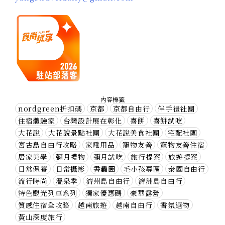
內容標籤
nordgreen折扣碼
京都
京都自由行
伴手禮社團
住宿體驗家
台灣設計展在彰化
喜餅
喜餅試吃
大花說
大花說景點社團
大花說美食社團
宅配社團
宮古島自由行攻略
家電用品
寵物友善
寵物友善住宿
居家美學
彌月禮物
彌月試吃
旅行提案
旅遊提案
日常保養
日常攝影
書蟲圈
毛小孩專區
泰國自由行
流行時尚
溫泉季
濟州島自由行
濟洲島自由行
特色觀光列車系列
獨家優惠碼
豪華露營
質感住宿全攻略
越南旅遊
越南自由行
香氛選物
黃山深度旅行