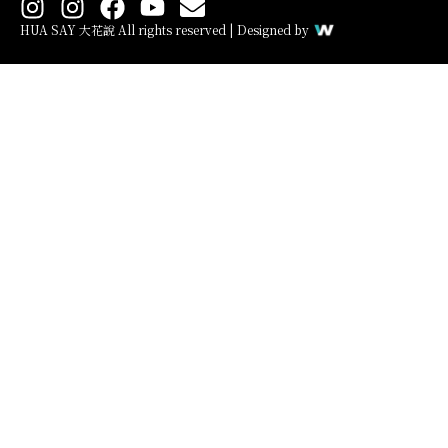
I
I
F
Y
E
n
n
a
o
n
HUA SAY 大花說 All rights reserved | Designed by
s
s
c
u
v
t
t
e
t
e
a
a
b
u
l
g
g
o
b
o
r
r
o
e
p
a
a
k
e
m
m