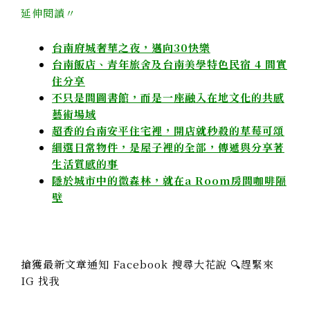
延伸閱讀〃
台南府城奢華之夜，邁向30快樂
台南飯店、青年旅舍及台南美學特色民宿 4 間實
住分享
不只是間圖書館，而是一座融入在地文化的共感
藝術場域
超香的台南安平住宅裡，開店就秒殺的草莓可頌
細選日常物件，是屋子裡的全部，傳遞與分享著
生活質感的事
隱於城市中的微森林，就在a Room房間咖啡隔
壁
搶獲最新文章通知 Facebook 搜尋大花說 🔍趕緊來
IG 找我