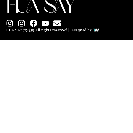
I
I
F
Y
E
n
n
a
o
n
HUA SAY 大花說 All rights reserved | Designed by
s
s
c
u
v
t
t
e
t
e
a
a
b
u
l
g
g
o
b
o
r
r
o
e
p
a
a
k
e
m
m