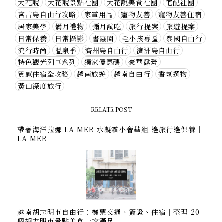
大花說
大花說景點社團
大花說美食社團
宅配社團
宮古島自由行攻略
家電用品
寵物友善
寵物友善住宿
居家美學
彌月禮物
彌月試吃
旅行提案
旅遊提案
日常保養
日常攝影
書蟲圈
毛小孩專區
泰國自由行
流行時尚
溫泉季
濟州島自由行
濟洲島自由行
特色觀光列車系列
獨家優惠碼
豪華露營
質感住宿全攻略
越南旅遊
越南自由行
香氛選物
黃山深度旅行
RELATE POST
帶著海洋拉娜 LA MER 水凝霜小奢華組 邊旅行邊保養｜
LA MER
越南胡志明市自由行：機票交通、簽證、住宿｜整理 20
個胡志明市景點美食一次滿足