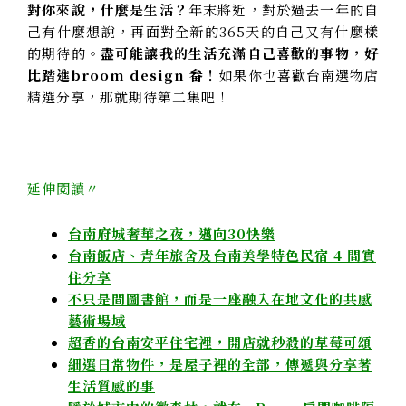
對你來說，什麼是生活？
年末將近，對於過去一年的自
己有什麼想說，再面對全新的365天的自己又有什麼樣
的期待的。
盡可能讓我的生活充滿自己喜歡的事物，好
比踏進broom design 畚！
如果你也喜歡台南選物店
精選分享，那就期待第二集吧！
延伸閱讀〃
台南府城奢華之夜，邁向30快樂
台南飯店、青年旅舍及台南美學特色民宿 4 間實
住分享
不只是間圖書館，而是一座融入在地文化的共感
藝術場域
超香的台南安平住宅裡，開店就秒殺的草莓可頌
細選日常物件，是屋子裡的全部，傳遞與分享著
生活質感的事