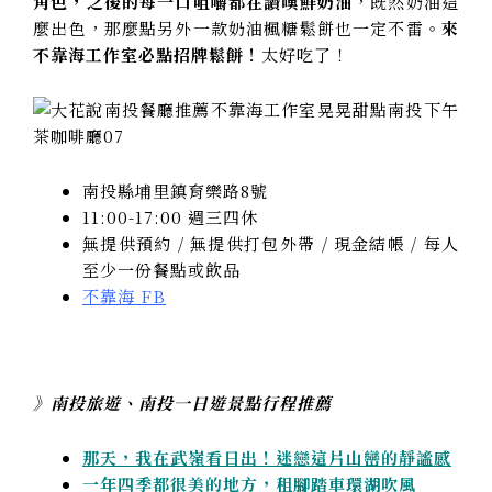
角色，之後的每一口咀嚼都在讚嘆鮮奶油
，既然奶油這
麼出色，那麼點另外一款奶油楓糖鬆餅也一定不雷。
來
不靠海工作室必點招牌鬆餅！
太好吃了！
南投縣埔里鎮育樂路8號
11:00-17:00 週三四休
無提供預約 / 無提供打包外帶 / 現金結帳 / 每人
至少一份餐點或飲品
不靠海 FB
》南投旅遊、南投一日遊景點行程推薦
那天，我在武嶺看日出！迷戀這片山巒的靜謐感
一年四季都很美的地方，租腳踏車環湖吹風