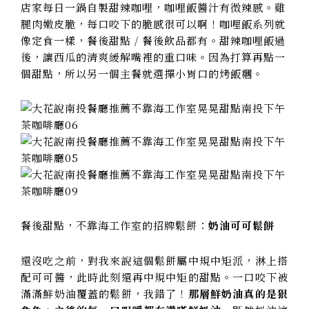
店家每日一鍋自製甜辣咖哩，咖哩飯醬汁有微辣感。雞
腿肉嫩皮脆，每口咬下的脆感很可以啊！咖哩飯系列就
像定食一樣，餐後甜點 / 餐後飲品都有。甜辣咖哩飯過
後，讓西瓜的清爽緩解嘴裡的重口味。因為打算再點一
個甜點，所以另一個主餐就選擇小胃口的烤飯糰。
餐後甜點，不靠海工作室的招牌鬆餅：
奶油可可鬆餅
還沒吃之前，對我來說這個鬆餅屬中規中矩派，淋上搭
配可可醬，此時此刻還再中規中矩的甜點。一口咬下被
滿滿鮮奶油覆蓋的鬆餅，我錯了！
那層鮮奶油真的是狠