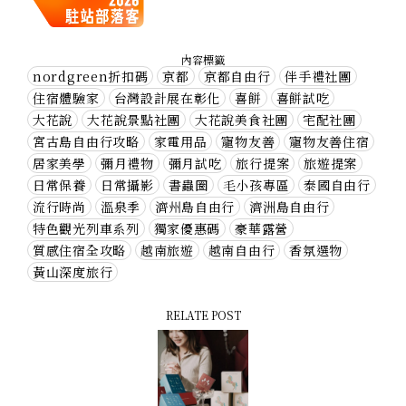
內容標籤
nordgreen折扣碼
京都
京都自由行
伴手禮社團
住宿體驗家
台灣設計展在彰化
喜餅
喜餅試吃
大花說
大花說景點社團
大花說美食社團
宅配社團
宮古島自由行攻略
家電用品
寵物友善
寵物友善住宿
居家美學
彌月禮物
彌月試吃
旅行提案
旅遊提案
日常保養
日常攝影
書蟲圈
毛小孩專區
泰國自由行
流行時尚
溫泉季
濟州島自由行
濟洲島自由行
特色觀光列車系列
獨家優惠碼
豪華露營
質感住宿全攻略
越南旅遊
越南自由行
香氛選物
黃山深度旅行
RELATE POST