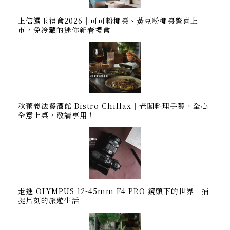
上信饌玉禮盒2026｜可可粉椰棗、黃豆粉椰棗驚喜上
市，免冷藏的迷你新春禮盒
秋蕾義法餐酒館 Bistro Chillax｜老闆料理手藝、全心
全意上桌，敬請享用！
走進 OLYMPUS 12-45mm F4 PRO 鏡頭下的世界｜捕
捉片刻的旅遊生活