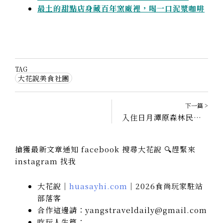
最土的甜點店身藏百年窯廠裡，喝一口泥漿咖啡
TAG
大花說美食社團
下一篇 >
入住日月潭原森林民宿評價，暫離都市圈｜南投魚池住宿
搶獲最新文章通知 facebook 搜尋大花說 🔍趕緊來
instagram 找我
大花說｜
huasayhi.com
｜2026食尚玩家駐站
部落客
合作這邊請：yangstraveldaily@gmail.com
吃玩人生篇：