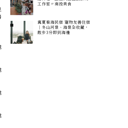
工作室〃南投美食
見
餐
寗夏看海民宿 寵物友善住宿
，
｜冬山河景、海景全收藏，
散步3分即到海邊