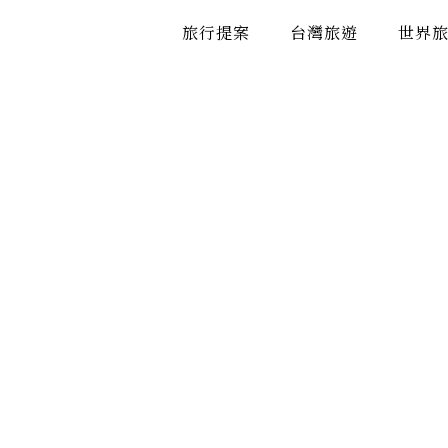
跳
旅行提案
台灣旅遊
世界
至
主
要
內
容