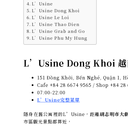
L’Usine
L’Usine Dong Khoi
L’Usine Le Loi
L’Usine Thao Dien
L’Usine Grab and Go
L’Usine Phu My Hung​​​​​​​
L’Usine Dong Khoi 
151 Đồng Khởi, Bến Nghé, Quận 1, H
Cafe +84 28 6674 9565 / Shop +84 28
07:00-22:00
L’Usine完整菜單
隱身在舊公寓裡的L’Usine，距離
胡志明市大
市區觀光景點都算近，