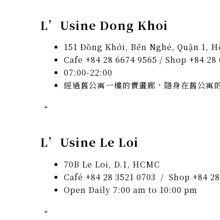
L’Usine Dong Khoi
151 Đồng Khởi, Bến Nghé, Quận 1, H
Cafe +84 28 6674 9565 / Shop +84 28
07:00-22:00
經過舊公寓一樓的賣畫廊，隱身在舊公寓
“
L’Usine Le Loi
70B Le Loi, D.1, HCMC
Café +84 28 3521 0703 / Shop +84 28
Open Daily 7:00 am to 10:00 pm
“