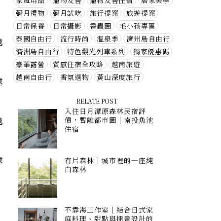
家電用品
寵物友善
寵物友善住宿
居家美學
彌月禮物
彌月試吃
旅行提案
旅遊提案
日常保養
日常攝影
書蟲圈
毛小孩專區
泰國自由行
流行時尚
溫泉季
濟州島自由行
濟洲島自由行
特色觀光列車系列
獨家優惠碼
豪華露營
質感住宿全攻略
越南旅遊
越南自由行
香氛選物
黃山深度旅行
RELATE POST
入住日月潭原森林民宿評
價，暫離都市圈｜南投魚池
住宿
有片森林｜城市裡的一座純
白森林
不靠海工作室｜結合日式家
庭料理、甜點與插畫設計的