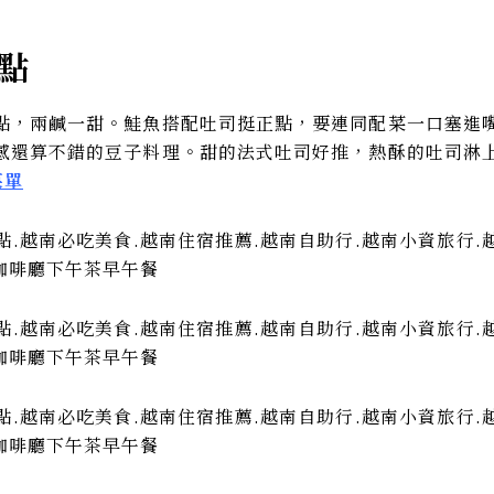
餐點
點，兩鹹一甜。鮭魚搭配吐司挺正點，要連同配菜一口塞進
感還算不錯的豆子料理。甜的法式吐司好推，熱酥的吐司淋
菜單