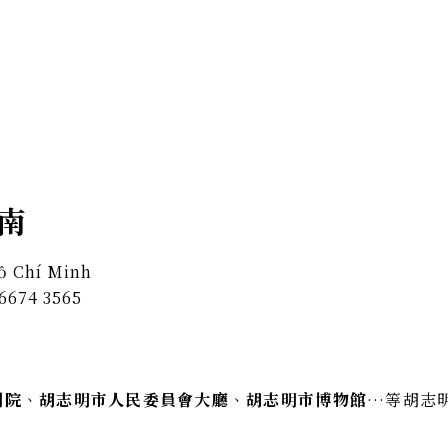
越南
ồ Chí Minh
 6674 3565
劇院
、
胡志明市人民委員會大廳
、
胡志明市博物館
…等胡志