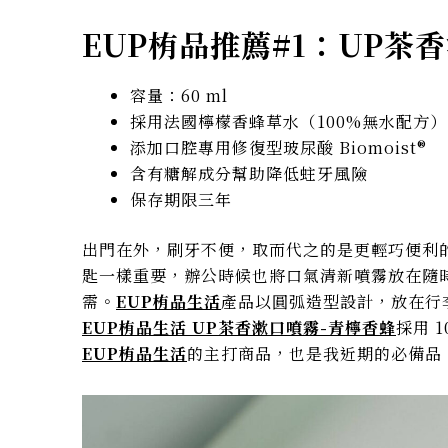
EUP栯品推薦#1：
UP茶
容量：60 ml
採用法國檸檬香蜂草水（100%無水配方）
添加口腔專用修復型玻尿酸 Biomoist®
含有糖解成分幫助降低蛀牙風險
保存期限三年
出門在外，刷牙不便，取而代之的是更輕巧便利
匙一樣重要，辦公時候也將口氣清新噴霧放在隨
需。
EUP栯品生活
產品以圓弧造型設計，放在行
EUP栯品生活 UP茶香漱口噴霧-青檸香蜂
採用 
EUP栯品生活
的主打商品，也是我近期的必備品