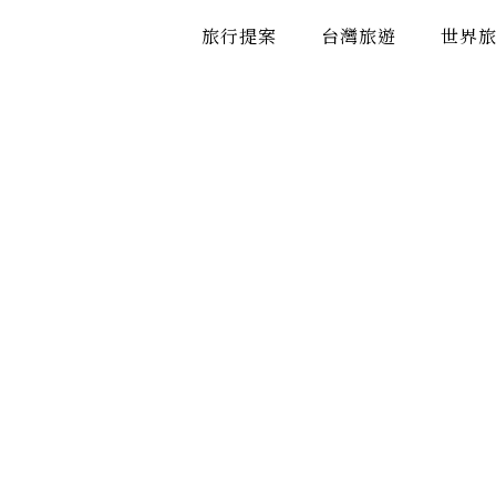
跳
旅行提案
台灣旅遊
世界
至
主
要
內
容