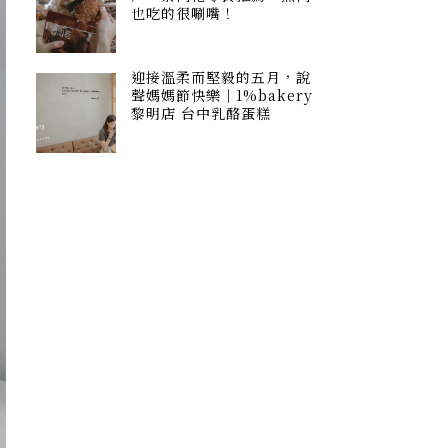
也吃的很唰嘴！
迎接溫柔而堅毅的五月，說
聲媽媽節快樂｜1%bakery
黎明店 台中乳酪蛋糕