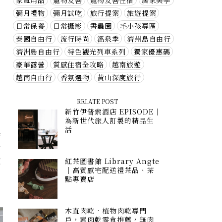
家電用品
寵物友善
寵物友善住宿
居家美學
彌月禮物
彌月試吃
旅行提案
旅遊提案
日常保養
日常攝影
書蟲圈
毛小孩專區
泰國自由行
流行時尚
溫泉季
濟州島自由行
濟洲島自由行
特色觀光列車系列
獨家優惠碼
豪華露營
質感住宿全攻略
越南旅遊
越南自由行
香氛選物
黃山深度旅行
RELATE POST
新竹伊普索酒店 EPISODE｜
為新世代旅人訂製的精品生
活
除
含
便
紅茶圖書館 Library Angte
｜高質感宅配送禮茶品、茶
代
點專賣店
木直肉乾 · 植物肉乾專門
戶，素肉乾零食推薦，無肉