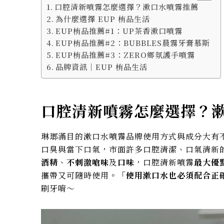
口腔清新噴霧怎麼選擇？漱口水噴霧推薦
為什麼選擇 EUP 栯品生活
EUP栯品推薦#1：UP茶香漱口噴霧
EUP栯品推薦#2：BUBBLES晨霧牙膏慕斯
EUP栯品推薦#3：ZERO鄉氛護手噴霧
品牌資訊｜EUP 栯品生活
口腔清新噴霧怎麼選擇？
琳瑯滿目的漱口水噴霧品牌使用方式與成分大有
口臭與當下口氣，市面許多口腔清潔、口氣清新
酒精
、
不刺激嗆味
及
口味
，口腔清新噴霧
最大優
攜帶又可隨時使用。
「使用漱口水也必須配合正
刷牙唷～