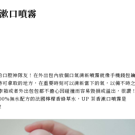
香漱口噴霧
的口腔神隊友！在外出包內放個口氣清新噴霧就像手機錢包
時可拿取的地方，在重要時刻可以清新當下的氣，以備不時
李箱或者外出包包都不擔心因碰撞而容易毀損或溢出，很讚
100%無水配方的法國檸檬香蜂草水，UP 茶香漱口噴霧是
！