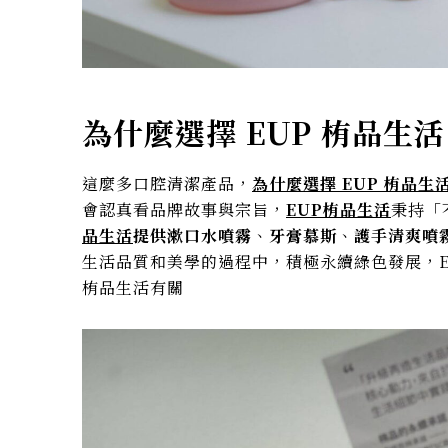
為什麼選擇
EUP 栯品生活
這麼多口腔清潔產品，
為什麼選擇 EUP 栯品生
會認真看品牌故事與宗旨，
EUP栯品生活
秉持「
品生活
提供漱口水噴霧
、
牙膏慕斯
、
護手清爽噴
生活品質和美學的過程中，積極永續綠色發展，E
栯品生活有關