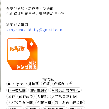
分享住過的、走過的、吃過的
也記錄那些讓日子更美好的品牌小物
歡迎來信聊聊：
yangstraveldaily@gmail.com
內容標籤
nordgreen折扣碼
京都
京都自由行
伴手禮社團
住宿體驗家
台灣設計展在彰化
喜餅
喜餅試吃
大花說
大花說景點社團
大花說美食社團
宅配社團
宮古島自由行攻略