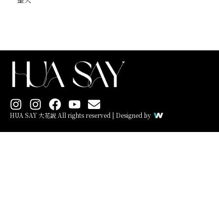
I
I
F
Y
E
n
n
a
o
n
HUA SAY 大花說 All rights reserved | Designed by
s
s
c
u
v
t
t
e
t
e
a
a
b
u
l
g
g
o
b
o
r
r
o
e
p
a
a
k
e
m
m