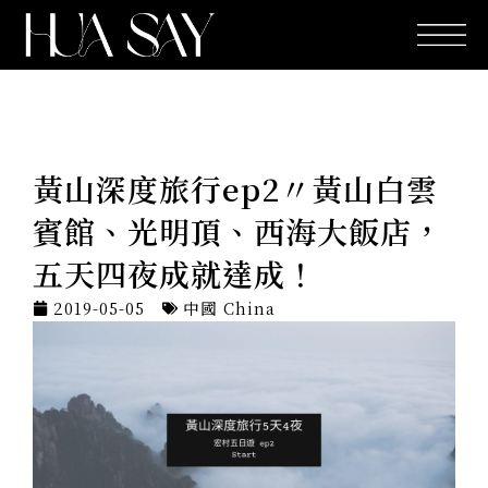
跳
至
主
要
內
容
黃山深度旅行ep2〃黃山白雲
賓館、光明頂、西海大飯店，
五天四夜成就達成！
2019-05-05
中國 China