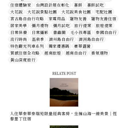
住宿體驗家
台灣設計展在彰化
喜餅
喜餅試吃
大花說
大花說景點社團
大花說美食社團
宅配社團
宮古島自由行攻略
家電用品
寵物友善
寵物友善住宿
居家美學
彌月禮物
彌月試吃
旅行提案
旅遊提案
日常保養
日常攝影
書蟲圈
毛小孩專區
泰國自由行
流行時尚
溫泉季
濟州島自由行
濟洲島自由行
特色觀光列車系列
獨家優惠碼
豪華露營
質感住宿全攻略
越南旅遊
越南自由行
香氛選物
黃山深度旅行
RELATE POST
入住華泰華泰瑞苑限量經典客房，坐擁山海一線美景｜恆
春墾丁住宿