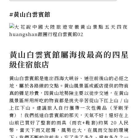
#黃山白雲賓館
黃山白雲賓館屬海拔最高的四星
級住宿旅店
黃山白雲賓館是進出西海大峽谷、通往前後山的必經之
地，屬於各路線的交點。黃山風景區或飯店提供的物資
真的彌足珍貴，因黃山地勢險主要以徒步交通，在黃山
風景區所用所吃的物資都是挑夫辛苦從山下扛上山 / 山
上扛下山。
建議旅人自行攜帶一次性備品（牙刷牙
膏）！
我們抵達白雲賓館的那天，天氣不好！還好在上
山前已買好了整套的雨具（雨衣+鞋套)約莫 20 人民
幣，當天
下雨又起霧，風勢也大，在風雨交加的環境
下，我們不斷的往前走，忘了走了多久、還有多久？一