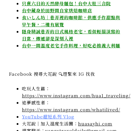
只賣六日的天然酵母麵包！台中大肚三合院
台中藏身於田野間自家烘焙咖啡店
食いしん坊｜巷弄裡的咖啡館，供應手作甜點與
早午餐，二樓有展覽
隱身精誠巷弄的日式風格老宅，看似輕描淡寫的
日常，傳遞卻是深刻入裡
台中一間溫度老宅手作料理，好吃必推義大利麵
Facebook 搜尋大花說 🔍趕緊來 IG 找我
吃玩人生篇：
https://www.instagram.com/hua1_traveling/
追夢感性者：
https://www.instagram.com/whatilived/
YouTube超短系列 Vlog
大花說｜加入溫度生活圈：
huasayhi.com
提案聊天：yangstraveldaily@gmail.com