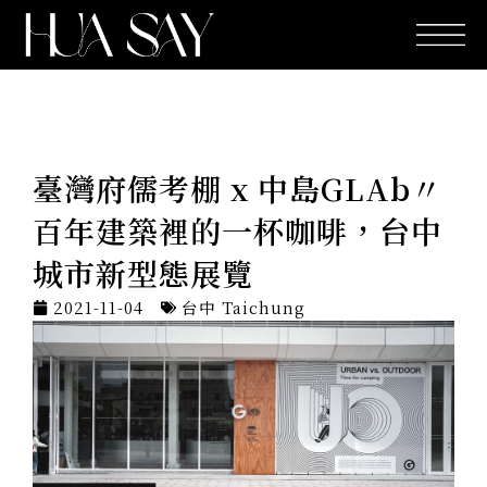
跳
至
主
要
內
容
臺灣府儒考棚 x 中島GLAb〃
百年建築裡的一杯咖啡，台中
城市新型態展覽
2021-11-04
台中 Taichung