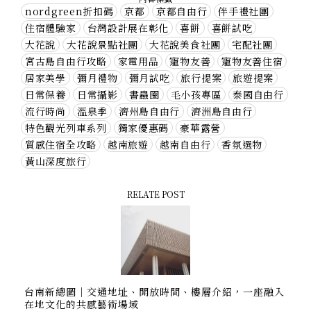
nordgreen折扣碼
京都
京都自由行
伴手禮社團
住宿體驗家
台灣設計展在彰化
喜餅
喜餅試吃
大花說
大花說景點社團
大花說美食社團
宅配社團
宮古島自由行攻略
家電用品
寵物友善
寵物友善住宿
居家美學
彌月禮物
彌月試吃
旅行提案
旅遊提案
日常保養
日常攝影
書蟲圈
毛小孩專區
泰國自由行
流行時尚
溫泉季
濟州島自由行
濟洲島自由行
特色觀光列車系列
獨家優惠碼
豪華露營
質感住宿全攻略
越南旅遊
越南自由行
香氛選物
黃山深度旅行
RELATE POST
台南新總圖｜交通地址、開放時間、樓層介紹，一座融入
在地文化的共感藝術場域