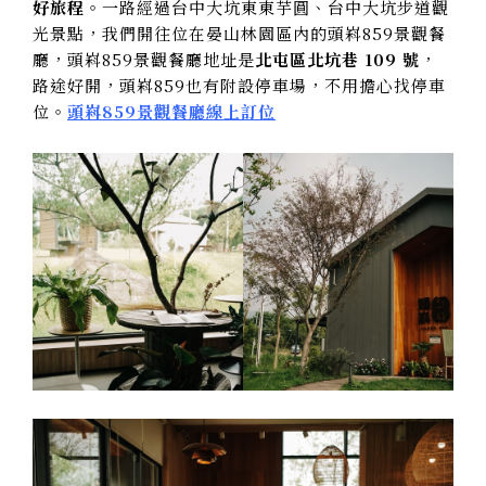
好旅程
。一路經過台中大坑東東芋圓、台中大坑步道觀
光景點，我們開往位在晏山林園區內的頭嵙859景觀餐
廳，頭嵙859景觀餐廳地址是
北屯區北坑巷 109 號
，
路途好開，頭嵙859也有附設停車場，不用擔心找停車
位。
頭嵙859景觀餐廳線上訂位