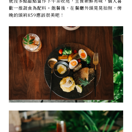
就沒多點甜點當作下午茶收尾，主食新鮮有味，個人喜
歡一推蔬食為配料。飽餐後，在餐廳外頭晃晃拍照，傍
晚的頭嵙859應該很美吧！