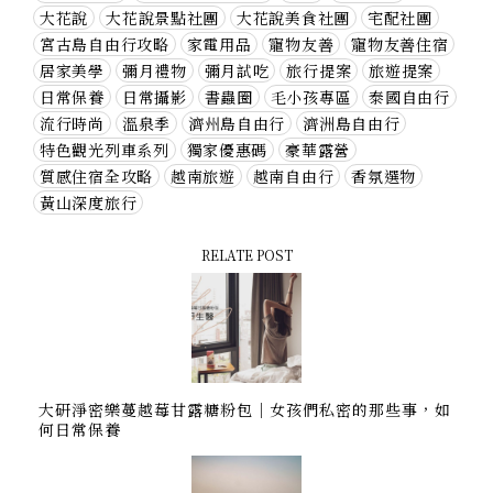
大花說
大花說景點社團
大花說美食社團
宅配社團
宮古島自由行攻略
家電用品
寵物友善
寵物友善住宿
居家美學
彌月禮物
彌月試吃
旅行提案
旅遊提案
日常保養
日常攝影
書蟲圈
毛小孩專區
泰國自由行
流行時尚
溫泉季
濟州島自由行
濟洲島自由行
特色觀光列車系列
獨家優惠碼
豪華露營
質感住宿全攻略
越南旅遊
越南自由行
香氛選物
黃山深度旅行
RELATE POST
大研淨密樂蔓越莓甘露糖粉包｜女孩們私密的那些事，如
何日常保養