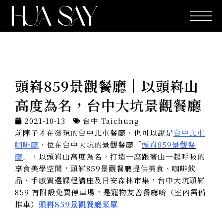
跳
至
主
要
內
容
頭嵙859景觀餐廳｜以頭嵙山
高度為名，台中大坑景觀餐廳
2021-10-13
台中 Taichung
前陣子才在發現的台中北屯餐廳，也可以說是
台中北屯
咖啡廳
，位在台中大坑的景觀餐廳「
頭嵙859景觀餐
廳
」，以頭嵙山高度為名，打造一座跟著山一起呼吸的
享食美學空間，頭嵙859景觀餐廳提供美食、咖啡飲
品、手感質選課程講座及日安森林市集，台中大坑頭嵙
859 有附設免費停車場，是寵物友善餐廳唷（室內需備
推車）
頭嵙859景觀餐廳菜單