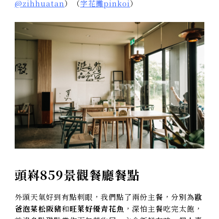
@zihhuatan
）（
字花攤pinkoi
）
頭嵙859景觀餐廳餐點
外頭天氣好到有點刺眼，我們點了兩份主餐，分別為
歐
爸泡菜松阪豬
和
旺萊好優青花魚
，深怕主餐吃完太飽，