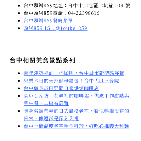
台中頭嵙859地址：台中市北屯區北坑巷 109 號
台中頭嵙859電話：04-22398616
台中頭嵙859餐廳菜單
頭嵙859 IG：@touke_859
台中相關美食景點系列
百年建築裡的一杯咖啡，台中城市新型態展覽
只賣六日的天然酵母麵包！台中大肚三合院
台中藏身於田野間自家烘焙咖啡店
食いしん坊｜巷弄裡的咖啡館，供應手作甜點與
早午餐，二樓有展覽
隱身精誠巷弄的日式風格老宅，看似輕描淡寫的
日常，傳遞卻是深刻入裡
台中一間溫度老宅手作料理，好吃必推義大利麵