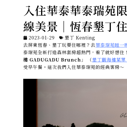
入住華泰華泰瑞苑
線美景｜恆春墾丁
2023-01-29
墾丁 Kenting
去屏東恆春、墾丁玩要住哪裡？去
華泰瑞苑睡一
泰瑞苑全新打造森林套房超熱門，看了就好想住
樓 GADUGADU Brunch
」
（
墾丁觀海樓菜單
受早午餐。這次我們入住華泰瑞苑的經典客房～