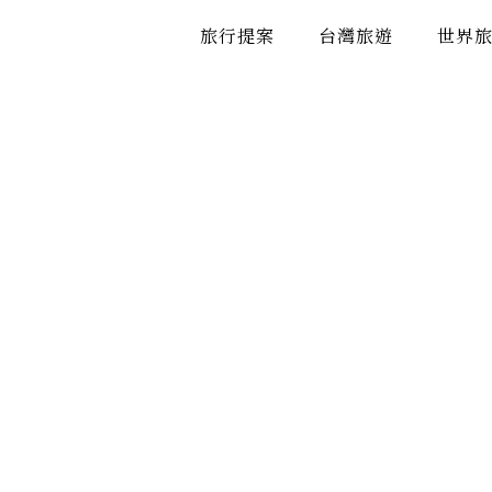
跳
旅行提案
台灣旅遊
世界
至
主
要
內
容