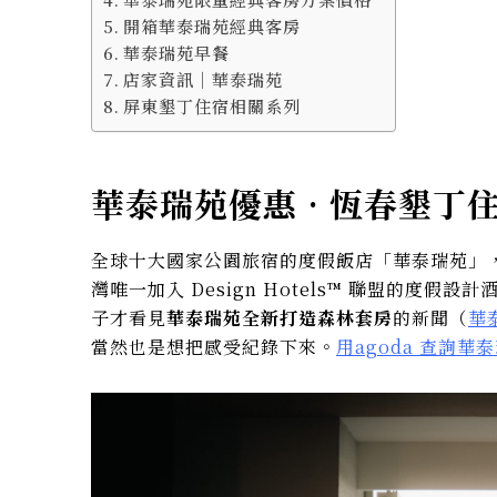
開箱華泰瑞苑經典客房
華泰瑞苑早餐
店家資訊｜華泰瑞苑
屏東墾丁住宿相關系列
華泰瑞苑優惠 · 恆春墾丁
全球十大國家公園旅宿的度假飯店「華泰瑞苑」
灣唯一加入 Design Hotels™ 聯盟的
子才看見
華泰瑞苑全新打造森林套房
的新聞（
華
當然也是想把感受紀錄下來。
用agoda 查詢