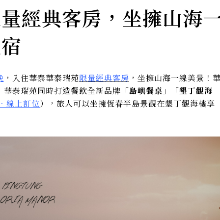
限量經典客房，坐擁山海
住宿
晚
，入住華泰華泰瑞苑
限量經典客房
，坐擁山海一線美景！
！華泰瑞苑同時打造餐飲全新品牌「
島嶼餐桌
」「
墾丁觀海
．線上訂位
），旅人可以坐擁恆春半島景觀在墾丁觀海樓享