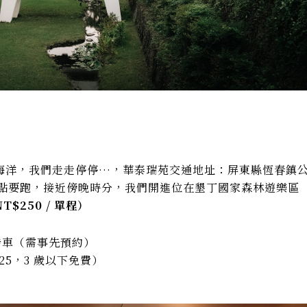
海洋，我們走走停停…，華泰瑞苑交通地址：屏東縣恆春鎮
的景點要跑，接近傍晚時分，我們開進位在墾丁國家森林遊樂區
250 / 單程）
高鐵發車（需事先預約）
125，3 歲以下免費）