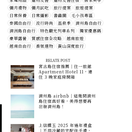
家電用品
寵物友善
寵物友善住宿
居家美學
彌月禮物
彌月試吃
旅行提案
旅遊提案
日常保養
日常攝影
書蟲圈
毛小孩專區
泰國自由行
流行時尚
溫泉季
濟州島自由行
濟洲島自由行
特色觀光列車系列
獨家優惠碼
豪華露營
質感住宿全攻略
越南旅遊
越南自由行
香氛選物
黃山深度旅行
RELATE POST
宮古島住宿推薦｜住一旅館
台
Apartment Hotel 11，連
住 3 晚家庭房開箱
！
濟州島 airbnb｜這幾間濟州
島住宿真好看，美得想要再
出發濟州島！
上信饌玉 2025 年過年禮盒
｜不用冷藏的宅配伴手禮，