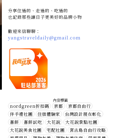
分享住過的、走過的、吃過的
也記錄那些讓日子更美好的品牌小物
歡迎來信聊聊：
yangstraveldaily@gmail.com
內容標籤
nordgreen折扣碼
京都
京都自由行
伴手禮社團
住宿體驗家
台灣設計展在彰化
喜餅
喜餅試吃
大花說
大花說景點社團
大花說美食社團
宅配社團
宮古島自由行攻略