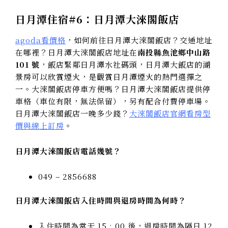
日月潭住宿#6：日月潭大淶閣飯店
agoda看價格
，如何前往日月潭大淶閣飯店？交通地址
在哪裡？日月潭大淶閣飯店地址在
南投縣魚池鄉中山路
101 號
，飯店緊鄰日月潭水社碼頭，日月潭大飯店的湖
景房可以欣賞煙火，是觀賞日月潭煙火的熱門選擇之
一。大淶閣飯店停車方便嗎？日月潭大淶閣飯店提供停
車格（車位有限，無法保留），另有配合付費停車場。
日月潭大淶閣飯店一晚多少錢？
大淶閣飯店官網看房型
價與線上訂房
。
日月潭大淶閣飯店電話幾號？
049 – 2856688
日月潭大淶閣飯店入住時間與退房時間為何時？
入住時間為當天 15 : 00 後，退房時間為隔日 12