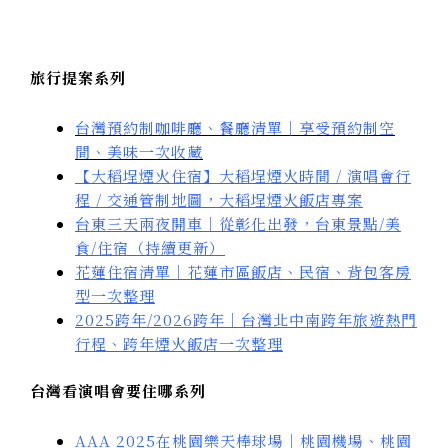
旅行提案系列
台灣預約制咖啡廳、餐廳清單｜享受預約制空
間、美味一次收藏
【大稻埕煙火住宿】大稻埕煙火時間 / 演唱會行
程 / 交通管制地圖，大稻埕煙火飯店專案
台東三天兩夜開車｜從彰化出發，台東景點/美
食/住宿（持續更新）
花蓮住宿清單｜花蓮市區飯店、民宿、背包客房
型一次整理
2025跨年/2026跨年｜台灣北中南跨年旅遊熱門
行程、跨年煙火飯店一次整理
台灣看演唱會要住哪系列
AAA 2025在桃園樂天棒球場｜桃園機場、桃園