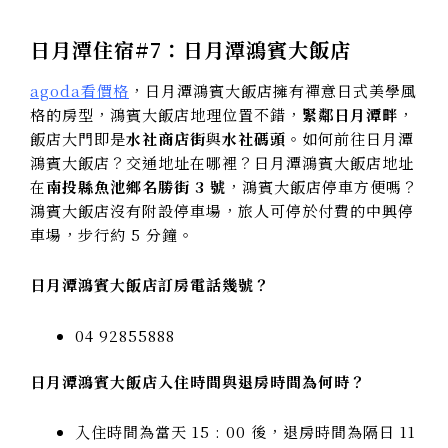
日月潭住宿#7：日月潭鴻賓大飯店
agoda看價格
，日月潭鴻賓大飯店擁有禪意日式美學風
格的房型，鴻賓大飯店地理位置不錯，
緊鄰日月潭畔
，
飯店大門即是
水社商店街
與
水社碼頭
。如何前往日月潭
鴻賓大飯店？交通地址在哪裡？日月潭鴻賓大飯店地址
在
南投縣魚池鄉名勝街 3 號
，鴻賓大飯店停車方便嗎？
鴻賓大飯店沒有附設停車場，旅人可停於付費的中興停
車場，步行約 5 分鐘。
日月潭鴻賓大飯店訂房電話幾號？
04 92855888
日月潭鴻賓大飯店入住時間與退房時間為何時？
入住時間為當天 15 : 00 後，退房時間為隔日 11