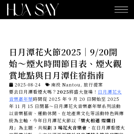
跳
至
主
要
內
容
日月潭花火節2025｜9/20開
始～煙火時間節目表、煙火觀
賞地點與日月潭住宿指南
2025-08-24
南投 Nantou
,
旅行提案
要去日月潭看煙火嗎？
2025
將盛大登場！
日月潭花火
音樂嘉年華
時間從 2025 年 9 月 20 日開始至 2025
年 11 月 15 日閉幕～日月潭花火音樂嘉年華系列活動
以音樂藝術、運動休閒、在地產業文化等活動特色與傳
統為主軸，今年日月潭花火節以「
樂火相遇 燦爛日
月
」為主題，共規劃
3 場花火音樂會
，在日月潭看煙火