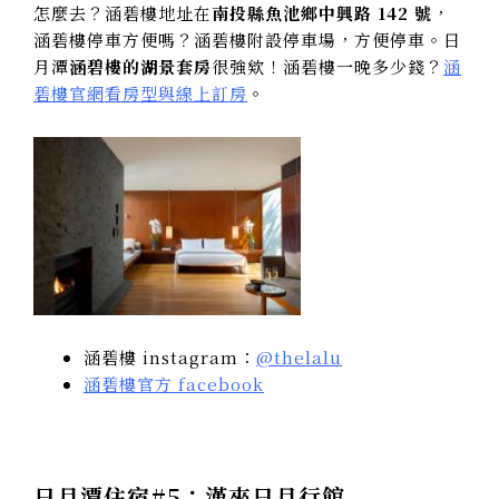
怎麼去？涵碧樓地址在
南投縣魚池鄉中興路 142 號
，
涵碧樓停車方便嗎？涵碧樓附設停車場，方便停車。日
月潭
涵碧樓的湖景套房
很強欸！涵碧樓一晚多少錢？
涵
碧樓官網看房型與線上訂房
。
涵碧樓 instagram：
@thelalu
涵碧樓官方 facebook
日月潭住宿#5：漢來日月行館