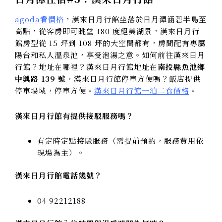
agoda看價格
，漢來日月行館坐落於日月潭涵碧半島至
高點，從客房即可眺望 180 度絕美湖景，漢來日月行
館房型從 15 坪到 108 坪的大空間都有，房間配有專屬
陽台和私人溫泉池，享受泡湯之意。如何前往漢來日月
行館？地址在哪裡？漢來日月行館地址在
南投縣魚池鄉
中興路 139 號
，漢來日月行館停車方便嗎？飯店提供
停車場域，停車方便。
漢來日月行館一泊二食價格
。
漢來日月行館有提供接駁服務嗎？
有定時定點接駁服務（需提前預約，服務費用依
現場為主）。
漢來日月行館電話幾號？
04 92212188