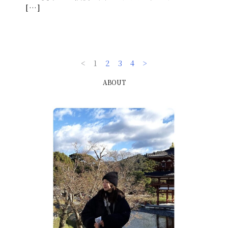
[…]
<
1
2
3
4
>
ABOUT