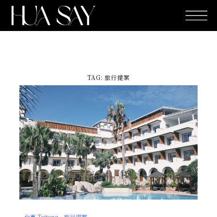
跳
至
主
要
內
容
TAG: 旅行提案
Page
Page
Page
Page
台東 Taitung
．
旅行提案