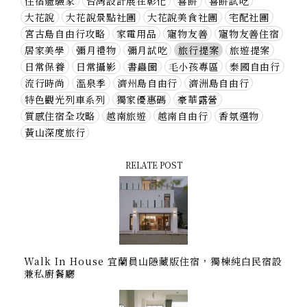
住宿體驗家
台灣設計展在彰化
喜餅
喜餅試吃
大花說
大花說景點社團
大花說美食社團
宅配社團
宮古島自由行攻略
家電用品
寵物友善
寵物友善住宿
居家美學
彌月禮物
彌月試吃
旅行提案
旅遊提案
日常保養
日常攝影
書蟲圈
毛小孩專區
泰國自由行
流行時尚
溫泉季
濟州島自由行
濟洲島自由行
特色觀光列車系列
獨家優惠碼
豪華露營
質感住宿全攻略
越南旅遊
越南自由行
香氛選物
黃山深度旅行
RELATE POST
Walk In House 宜蘭員山隱藏版住宿，獨棟純白民宿設
兼私廚餐廳