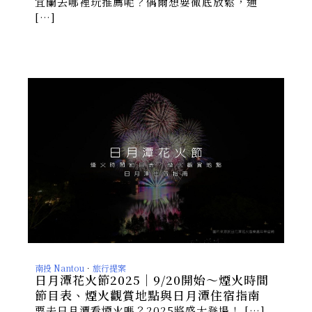
宜蘭去哪裡玩推薦呢？偶爾想要徹底放鬆，通
[…]
南投 Nantou
．
旅行提案
日月潭花火節2025｜9/20開始～煙火時間
節目表、煙火觀賞地點與日月潭住宿指南
要去日月潭看煙火嗎？2025將盛大登場！ […]