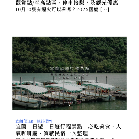
觀賞點/至高點區、停車接駁，及觀光優惠
10月10號有煙火可以看嗎？2025國慶 […]
宜蘭 Yilan
．
旅行提案
宜蘭一日遊二日遊行程景點｜必吃美食、人
氣咖啡廳、質感民宿一次整理