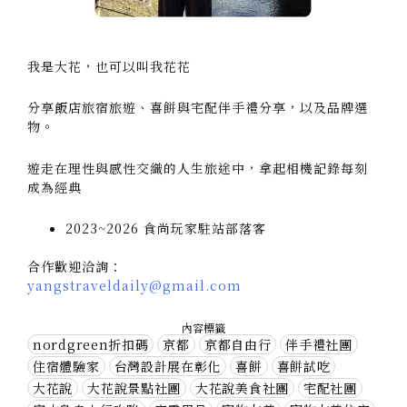
我是大花，也可以叫我花花
分享飯店旅宿旅遊、喜餅與宅配伴手禮分享，以及品牌選
物。
遊走在理性與感性交織的人生旅途中，拿起相機記錄每刻
成為經典
2023~2026 食尚玩家駐站部落客
合作歡迎洽詢：
yangstraveldaily@gmail.com
內容標籤
nordgreen折扣碼
京都
京都自由行
伴手禮社團
住宿體驗家
台灣設計展在彰化
喜餅
喜餅試吃
大花說
大花說景點社團
大花說美食社團
宅配社團