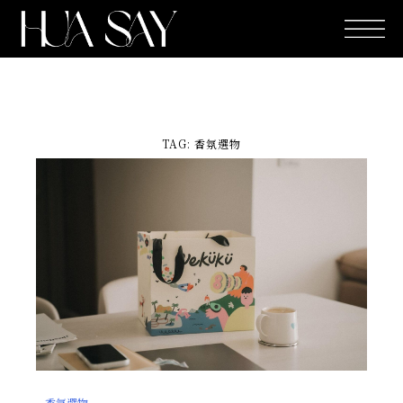
跳
至
主
要
內
容
TAG: 香氛選物
香氛選物