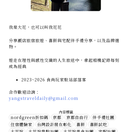
我是大花，也可以叫我花花
分享飯店旅宿旅遊、喜餅與宅配伴手禮分享，以及品牌選
物。
遊走在理性與感性交織的人生旅途中，拿起相機記錄每刻
成為經典
2023~2026 食尚玩家駐站部落客
合作歡迎洽詢：
yangstraveldaily@gmail.com
內容標籤
nordgreen折扣碼
京都
京都自由行
伴手禮社團
住宿體驗家
台灣設計展在彰化
喜餅
喜餅試吃
大花說
大花說景點社團
大花說美食社團
宅配社團