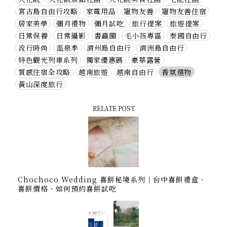
宮古島自由行攻略
家電用品
寵物友善
寵物友善住宿
居家美學
彌月禮物
彌月試吃
旅行提案
旅遊提案
日常保養
日常攝影
書蟲圈
毛小孩專區
泰國自由行
流行時尚
溫泉季
濟州島自由行
濟洲島自由行
特色觀光列車系列
獨家優惠碼
豪華露營
質感住宿全攻略
越南旅遊
越南自由行
香氛選物
黃山深度旅行
RELATE POST
Chochoco Wedding 喜餅秘境系列｜台中喜餅禮盒、
喜餅價格、如何預約喜餅試吃