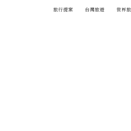
跳
旅行提案
台灣旅遊
世界
至
主
要
內
容