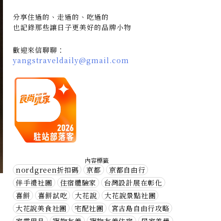
分享住過的、走過的、吃過的
也記錄那些讓日子更美好的品牌小物
歡迎來信聊聊：
yangstraveldaily@gmail.com
內容標籤
nordgreen折扣碼
京都
京都自由行
伴手禮社團
住宿體驗家
台灣設計展在彰化
喜餅
喜餅試吃
大花說
大花說景點社團
大花說美食社團
宅配社團
宮古島自由行攻略