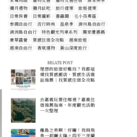
家電用品
寵物友善
寵物友善住宿
居家美學
彌月禮物
彌月試吃
旅行提案
旅遊提案
日常保養
日常攝影
書蟲圈
毛小孩專區
泰國自由行
流行時尚
溫泉季
濟州島自由行
濟洲島自由行
特色觀光列車系列
獨家優惠碼
豪華露營
質感住宿全攻略
越南旅遊
越南自由行
香氛選物
黃山深度旅行
RELATE POST
慮
理想的旅宿好難找？我都這
樣找質感飯店，質感生活雜
誌推薦｜找質感住宿全攻略
去嘉義玩要住哪裡？嘉義住
宿推薦指南，年度觀光活動
一次整理
離島之美啊！好曬！我與飛
魚一起曬太陽〃四天三夜蘭