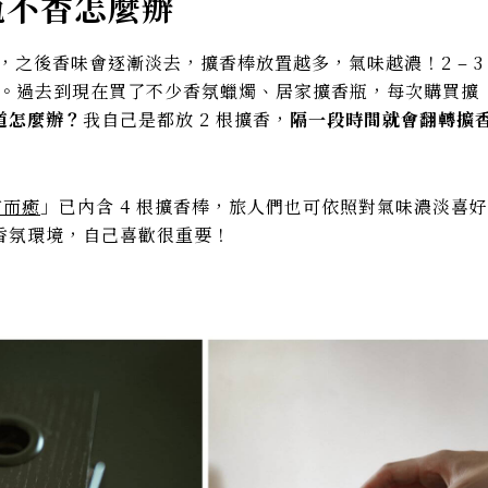
瓶不香怎麼辦
 個月，之後香味會逐漸淡去，擴香棒放置越多，氣味越濃！2 – 3
2 ~ 3 根。過去到現在買了不少香氛蠟燭、居家擴香瓶，每次購買擴
道怎麼辦？
我自己是都放 2 根擴香，
隔一段時間就會翻轉擴
不言而癒
」已內含 4 根擴香棒，
旅人們也可依照對氣味濃淡喜好
香氛環境，自己喜歡很重要！