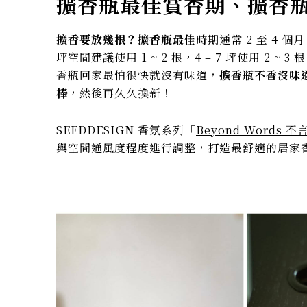
擴香瓶最佳賞香期、
擴香
擴香要放幾根？擴香瓶最佳時期
通常 2 至 4
坪空間建議使用 1 ~ 2 根，4 – 7 坪使用 
香瓶回家最怕很快就沒有味道，
擴香瓶不香沒味
棒
，然後再久久換新！
SEEDDESIGN 香氛系列「
Beyond Words 
與空間通風度程度進行調整，打造最舒適的居家