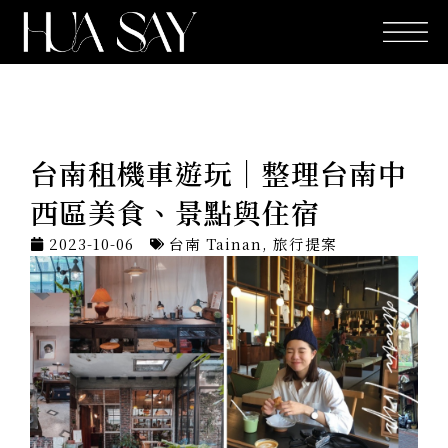
跳
至
主
要
內
容
台南租機車遊玩｜整理台南中
西區美食、景點與住宿
2023-10-06
台南 Tainan
,
旅行提案