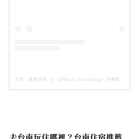
大花，或者花花 ᐧ༚̮ᐧ（@hua1_traveling）分享的貼文
去台南玩住哪裡？台南住宿推薦