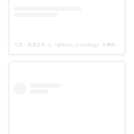
大花，或者花花 ᐧ༚̮ᐧ（@hua1_traveling）分享的貼文