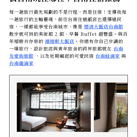
每一趟旅行最先規劃的不是行程，而是住宿！支撐我每
一趟旅行的主軸靈魂，前往台南住過飯店也選擇過民
宿，一樣都能享受台南城市，像是
煙波大飯店台南館
散步就可到的美術館 2 館、早餐 Buffet 超豐盛。與百
年榕樹共存榮的
禧榕軒大飯店
。你總有你自己步調的
一場旅行，設計旅店與青年旅舍的跨界旅館就在
台南
友愛街旅館
，以及近期崛起的可愛民宿
台南蛙滴家
與
台南龍滴家