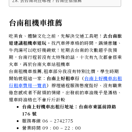
去台南玩住哪裡？台南住宿推薦
台南租機車推薦
吃美食、體驗文化之前，先解決交通工具吧！
去台南旅
遊建議租機車遊玩
。找汽車停車格的時間，鍋燒意麵、
牛肉湯可以吃好幾碗欸！近期去台南的次數超乎我預
期，台南行程若沒有太特殊的話，十次有九次都會搭乘
火車，再於台南火車站租機車
台南租機車推薦,租車部分我沒有特別比價，學生時期
開始就租這一家：
台南上好租車行
（
台南上好機車出租
行租車費用一覽表
）
辦理過程服務態度挺好、沒有職業
倦怠感或者不耐煩的情緒，出發前的車油幾乎是滿格、
還車時油格也不會斤斤計較
台南上好機車出租行地址：台南市東區前鋒路
176 號
服務專線 06 – 2742775
營業時間 09 : 00 – 22 : 00