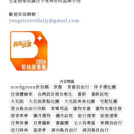
也記錄那些讓日子更美好的品牌小物
歡迎來信聊聊：
yangstraveldaily@gmail.com
內容標籤
nordgreen折扣碼
京都
京都自由行
伴手禮社團
住宿體驗家
台灣設計展在彰化
喜餅
喜餅試吃
大花說
大花說景點社團
大花說美食社團
宅配社團
宮古島自由行攻略
家電用品
寵物友善
寵物友善住宿
居家美學
彌月禮物
彌月試吃
旅行提案
旅遊提案
日常保養
日常攝影
書蟲圈
毛小孩專區
泰國自由行
流行時尚
溫泉季
濟州島自由行
濟洲島自由行