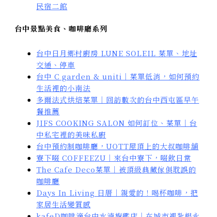
民宿二館
台中景點美食、咖啡廳系列
台中日月鄉村廚房 LUNE SOLEIL 菜單、地址
交通、停車
台中 C garden & uniti｜菜單低消，如何預約
生活裡的小南法
多爾法式烘焙菜單｜回訪數次的台中西屯區早午
餐推薦
JIFS COOKING SALON 如何訂位、菜單｜台
中私宅裡的美味私廚
台中預約制咖啡廳，UOTT屋頂上的大叔咖啡舖
寮下啜 COFFEEZU｜來台中寮下，啜飲日常
The Cafe Deco菜單｜被頂級典藏傢俱耽誤的
咖啡廳
Days In Living 日厝｜親愛的！喝杯咖啡，把
家居生活變質感
kafeD咖啡滴台中水湳旗艦店｜在城市裡紮根永