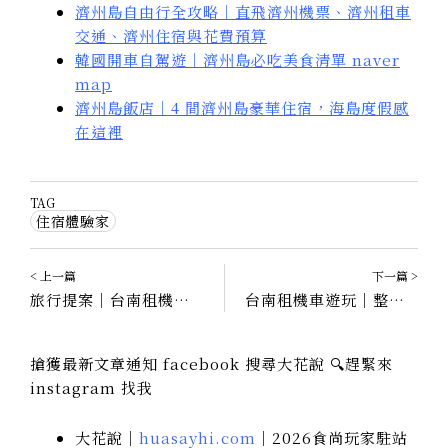
濟州島自由行全攻略｜直飛濟州機票、濟州租車
交通、濟州住宿與花費預算
韓國開車自駕遊｜濟州島必吃美食清單 naver
map
濟州島飯店｜4 間濟州島豪華住宿，海島度假感
在這裡
TAG
住宿體驗家
< 上一篇
下一篇 >
旅行提案｜台南租機車兩天一夜輕旅行，5 間美食景點咖啡店
台南租機車遊玩｜整理台南中西區美食、景點與住宿
搶獲最新文章通知 facebook 搜尋大花說 🔍趕緊來
instagram 找我
大花說｜
huasayhi.com
｜2026食尚玩家駐站