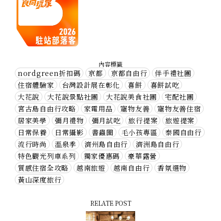
內容標籤
nordgreen折扣碼
京都
京都自由行
伴手禮社團
住宿體驗家
台灣設計展在彰化
喜餅
喜餅試吃
大花說
大花說景點社團
大花說美食社團
宅配社團
宮古島自由行攻略
家電用品
寵物友善
寵物友善住宿
居家美學
彌月禮物
彌月試吃
旅行提案
旅遊提案
日常保養
日常攝影
書蟲圈
毛小孩專區
泰國自由行
流行時尚
溫泉季
濟州島自由行
濟洲島自由行
特色觀光列車系列
獨家優惠碼
豪華露營
質感住宿全攻略
越南旅遊
越南自由行
香氛選物
黃山深度旅行
RELATE POST