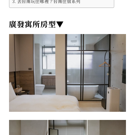
去台南玩住哪裡？台南住宿系列
廣發寓所房型▼