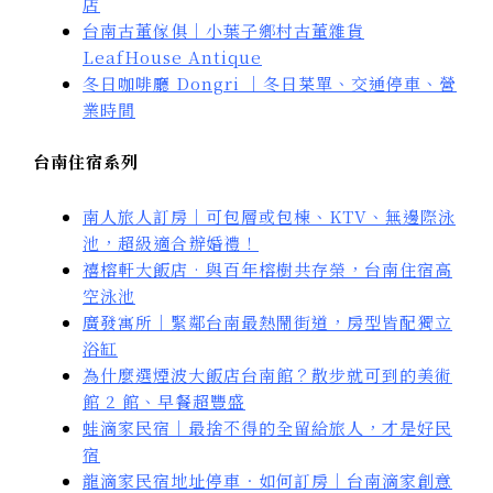
店
台南古董傢俱｜小葉子鄉村古董雜貨
LeafHouse Antique
冬日咖啡廳 Dongri ｜冬日菜單、交通停車、營
業時間
台南住宿系列
南人旅人訂房｜可包層或包棟、KTV、無邊際泳
池，超級適合辦婚禮！
禧榕軒大飯店 · 與百年榕樹共存榮，台南住宿高
空泳池
廣發寓所｜緊鄰台南最熱鬧街道，房型皆配獨立
浴缸
為什麼選煙波大飯店台南館？散步就可到的美術
館 2 館、早餐超豐盛
蛙滴家民宿｜最捨不得的全留給旅人，才是好民
宿
龍滴家民宿地址停車．如何訂房｜台南滴家創意