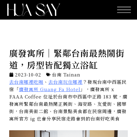
跳
至
主
要
內
容
廣發寓所｜緊鄰台南最熱鬧街
道，房型皆配獨立浴缸
2023-10-02
台南 Tainan
去台南哪裡吃喝
、
去台南玩住哪裡
？發現台南中西區民
宿「
廣發寓所 Guang Fa Hotel
」，廣發寓所 x
FAAA Coffee 位址於台南市中西區中正路 183 號，廣
發寓所緊鄰台南最熱鬧正興街、海安路、友愛街、國華
街，台南美術二館、台南景點美食都在民宿周邊，廣發
寓所官方 ig 也會分享民宿走路會到的台南好吃美食