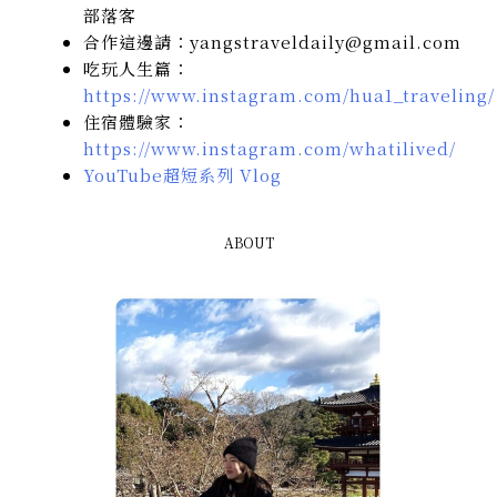
部落客
合作這邊請：yangstraveldaily@gmail.com
吃玩人生篇：
https://www.instagram.com/hua1_traveling/
住宿體驗家：
https://www.instagram.com/whatilived/
YouTube超短系列 Vlog
ABOUT