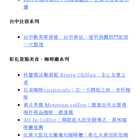
續
台中住宿系列
台中勤美草悟道、台中車站、逢甲商圈熱門旅宿
一次整理
彰化景點美食、咖啡廳系列
秋蕾義法餐酒館 Bistro Chillax，全心全意上
桌
右舍咖啡vicinocafe｜在一天開始之前，來杯咖
啡
東北季風 Monsoon coffee｜鹿港百年古厝裡
喝杯精品咖啡，鹿港風
All In Coffee｜開啟旅人的安靜模式，員林咖
啡廳推薦
紅葉大旅社光雕童玩咖啡廳｜彰化火車站附近咖