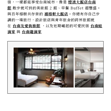
宿，一樣都能享受台南城市，像是
煙波大飯店台南
館
散步就可到的美術館 2 館、早餐 Buffet 超豐盛。
與百年榕樹共存榮的
禧榕軒大飯店
。你總有你自己步
調的一場旅行，設計旅店與青年旅舍的跨界旅館就
在
台南友愛街旅館
，以及近期崛起的可愛民宿
台南蛙
滴家
與
台南龍滴家