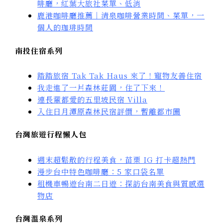
啡廳，紅葉大旅社菜單、低消
鹿港咖啡廳推薦｜清泉咖啡營業時間、菜單，一
個人的珈琲時間
南投住宿系列
踏踏旅宿 Tak Tak Haus 來了！寵物友善住宿
我走進了一片森林莊園，住了下來！
連長輩都愛的五里坡民宿 Villa
入住日月潭原森林民宿評價，暫離都市圈
台灣旅遊行程懶人包
週末超鬆散的行程美食，苗栗 IG 打卡超熱門
漫步台中特色咖啡廳：5 家口袋名單
租機車暢遊台南二日遊：探訪台南美食與質感選
物店
台灣溫泉系列