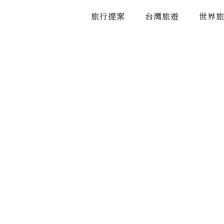
跳
旅行提案
台灣旅遊
世界
至
主
要
內
容