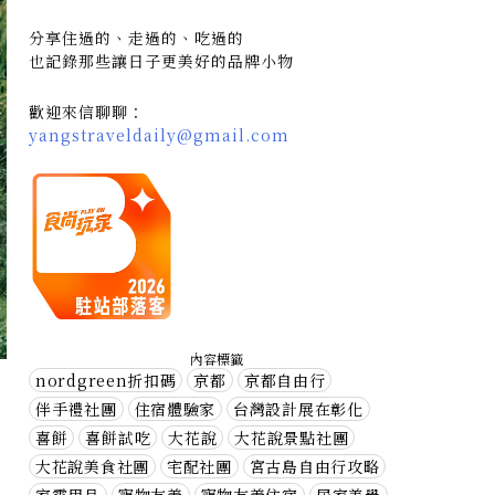
分享住過的、走過的、吃過的
也記錄那些讓日子更美好的品牌小物
歡迎來信聊聊：
yangstraveldaily@gmail.com
內容標籤
nordgreen折扣碼
京都
京都自由行
伴手禮社團
住宿體驗家
台灣設計展在彰化
喜餅
喜餅試吃
大花說
大花說景點社團
大花說美食社團
宅配社團
宮古島自由行攻略