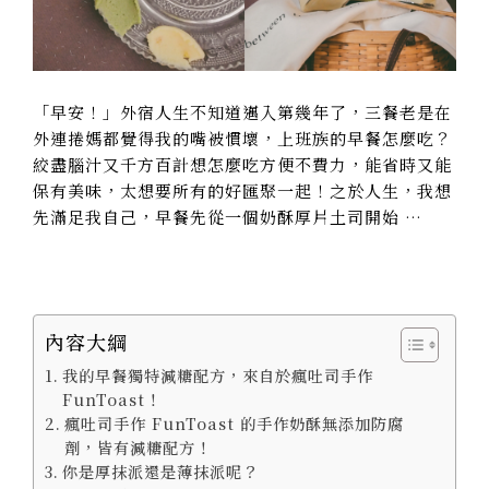
「早安！」外宿人生不知道邁入第幾年了，三餐老是在
外連捲媽都覺得我的嘴被慣壞，上班族的早餐怎麼吃？
絞盡腦汁又千方百計想怎麼吃方便不費力，能省時又能
保有美味，太想要所有的好匯聚一起！之於人生，我想
先滿足我自己，早餐先從一個奶酥厚片土司開始 …
內容大綱
我的早餐獨特減糖配方，來自於瘋吐司手作
FunToast！
瘋吐司手作 FunToast 的手作奶酥無添加防腐
劑，皆有減糖配方！
你是厚抹派還是薄抹派呢？