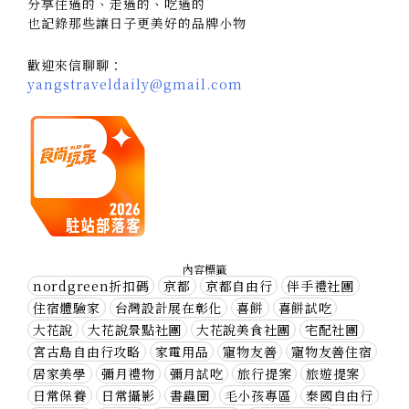
分享住過的、走過的、吃過的
也記錄那些讓日子更美好的品牌小物
歡迎來信聊聊：
yangstraveldaily@gmail.com
內容標籤
nordgreen折扣碼
京都
京都自由行
伴手禮社團
住宿體驗家
台灣設計展在彰化
喜餅
喜餅試吃
大花說
大花說景點社團
大花說美食社團
宅配社團
宮古島自由行攻略
家電用品
寵物友善
寵物友善住宿
居家美學
彌月禮物
彌月試吃
旅行提案
旅遊提案
日常保養
日常攝影
書蟲圈
毛小孩專區
泰國自由行