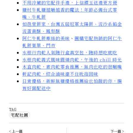
不用冷藏的宅配伴手禮，上信饌玉送禮更方便
糖村牛軋糖越嚼越香的魔法！年節必備台式零
嘴、牛軋餅
如邑堂餅家，台灣五屆冠軍太陽餅、流沙系餡金
流蛋黃酥、鳳梨酥
阿仁牛軋餅牽絲的美味
、
團購宅配熱銷的阿仁牛
軋餅菜單、門市
水根行肉乾人氣隨行盒真空包，隨時想吃就吃
水根肉乾義式風味圓燒肉乾，午後的 chill 時光
木直肉乾，素肉乾零食推薦，無肉也吃的很唰嘴
軒記肉乾，綜合滷味擋不住吮指回味
日青優格，新鮮無糖優格推薦給也怕酸的你，腸
胃好菌配送中
TAG
宅配社團
< 上一篇
下一篇 >