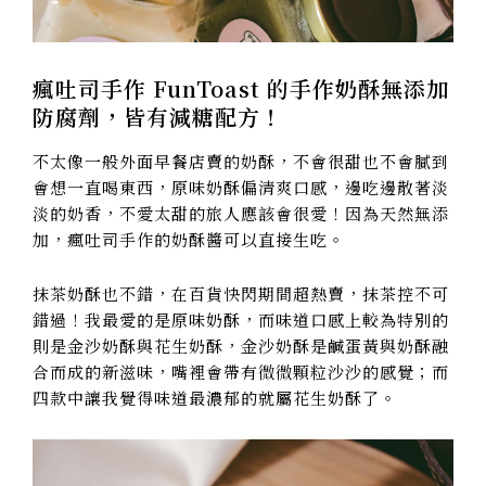
瘋吐司手作 FunToast 的手作奶酥無添加
防腐劑，皆有減糖配方！
不太像一般外面早餐店賣的奶酥，不會很甜也不會膩到
會想一直喝東西，原味奶酥偏清爽口感，邊吃邊散著淡
淡的奶香，不愛太甜的旅人應該會很愛！因為天然無添
加，瘋吐司手作的奶酥醬可以直接生吃。
抹茶奶酥也不錯，在百貨快閃期間超熱賣，抹茶控不可
錯過！我最愛的是原味奶酥，而味道口感上較為特別的
則是金沙奶酥與花生奶酥，金沙奶酥是鹹蛋黃與奶酥融
合而成的新滋味，嘴裡會帶有微微顆粒沙沙的感覺；而
四款中讓我覺得味道最濃郁的就屬花生奶酥了。