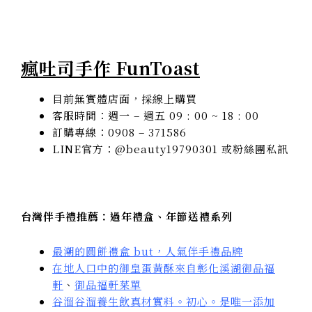
瘋吐司手作 FunToast
目前無實體店面，採線上購買
客服時間：週一 – 週五 09 : 00 ~ 18 : 00
訂購專線：0908 – 371586
LINE官方：@beauty19790301 或粉絲團私訊
台灣伴手禮推薦：過年禮盒、年節送禮系列
最潮的圓餅禮盒 but，人氣伴手禮品牌
在地人口中的御皇蛋黃酥來自彰化溪湖御品福
軒
、
御品福軒菜單
谷溜谷溜養生飲真材實料。初心。是唯一添加