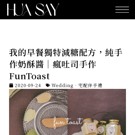
跳
至
主
要
內
容
我的早餐獨特減糖配方，純手
作奶酥醬｜瘋吐司手作
FunToast
2020-09-24
Wedding · 宅配伴手禮