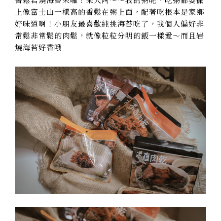
上像富士山一樣高的香鬆在粥上面，配著吃根本是家鄉
好味道啊！小朋友最喜歡純挑海苔吃了，我個人偏好非
常鬆非常鬆的肉鬆，就像粒粒分明的飯一樣愛～而且岩
燒海苔好香哦