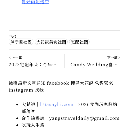
胃好菌配送中
TAG
伴手禮社團
大花說美食社團
宅配社團
< 上一篇
下一篇 >
2023宅配年菜：今年就用台畜「六六大順經典年菜組」一路順到年底啦！
Candy Wedding喜餅｜台中手工喜餅，請收下這份深情的新祝福
搶獲最新文章通知 facebook 搜尋大花說 🔍趕緊來
instagram 找我
大花說｜
huasayhi.com
｜2026食尚玩家駐站
部落客
合作這邊請：yangstraveldaily@gmail.com
吃玩人生篇：