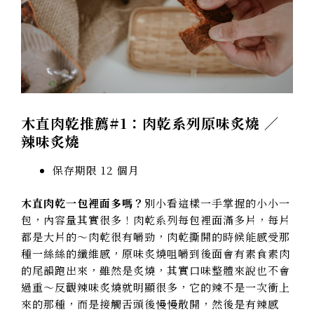
木直肉乾推薦#1：肉乾系列原味炙燒 ／
辣味炙燒
保存期限 12 個月
木直肉乾一包裡面多嗎？
別小看這樣一手掌握的小小一
包，內容量其實很多！肉乾系列每包裡面滿多片，每片
都是大片的～肉乾很有嚼勁，肉乾撕開的時候能感受那
種一絲絲的纖維感，原味炙燒咀嚼到後面會有素食素肉
的尾韻跑出來，雖然是炙燒，其實口味整體來說也不會
過重～反觀辣味炙燒就明顯很多，它的辣不是一次衝上
來的那種，而是接觸舌頭後慢慢散開，然後是有辣感