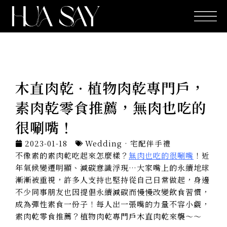
跳
至
主
要
內
容
木直肉乾 · 植物肉乾專門戶，
素肉乾零食推薦，無肉也吃的
很唰嘴！
2023-01-18
Wedding · 宅配伴手禮
不像素的素肉乾吃起來怎麼樣？
無肉也吃的很唰嘴
！近
年氣候變遷明顯、減碳意識浮現…大家嘴上的永續地球
漸漸被重視，許多人支持也堅持從自己日常做起，身邊
不少同事朋友也因提倡永續減碳而慢慢改變飲食習慣，
成為彈性素食一份子！每人出一張嘴的力量不容小覷，
素肉乾零食推薦？植物肉乾專門戶木直肉乾來襲～～