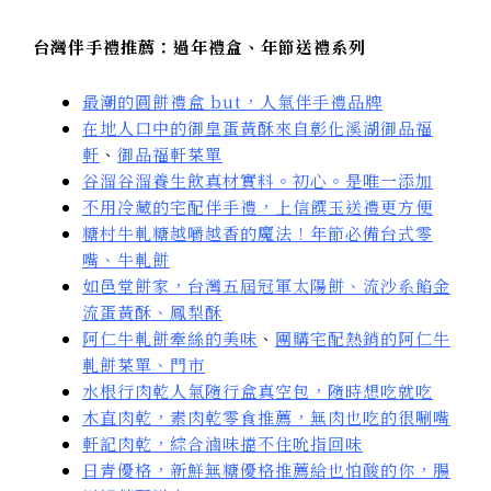
台灣伴手禮推薦：過年禮盒、年節送禮系列
最潮的圓餅禮盒 but，人氣伴手禮品牌
在地人口中的御皇蛋黃酥來自彰化溪湖御品福
軒
、
御品福軒菜單
谷溜谷溜養生飲真材實料。初心。是唯一添加
不用冷藏的宅配伴手禮，上信饌玉送禮更方便
糖村牛軋糖越嚼越香的魔法！年節必備台式零
嘴、牛軋餅
如邑堂餅家，台灣五屆冠軍太陽餅、流沙系餡金
流蛋黃酥、鳳梨酥
阿仁牛軋餅牽絲的美味
、
團購宅配熱銷的阿仁牛
軋餅菜單、門市
水根行肉乾人氣隨行盒真空包，隨時想吃就吃
木直肉乾，素肉乾零食推薦，無肉也吃的很唰嘴
軒記肉乾，綜合滷味擋不住吮指回味
日青優格，新鮮無糖優格推薦給也怕酸的你，腸