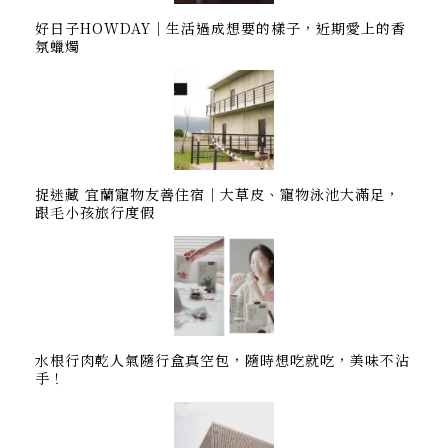
好日子HOWDAY｜生活過成想要的樣子，近期愛上的香
氛蠟燭
捉迷藏 宜蘭寵物友善住宿｜大草皮、寵物泳池大滿足，
跟毛小孩旅行度假
水根行肉乾人氣隨行盒真空包，隨時想吃就吃，美味不沾
手！