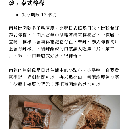
燒 / 泰式檸檬
保存期限 12 個月
肉片比肉乾多了些厚度，比起日式照燒口味，比較偏好
泰式檸檬，在肉片香氣中混雜著清爽檸檬香，一直嚼一
直嚼，檸檬不會讓你忘記它存在，帶辣～泰式檸檬肉片
上會有辣椒片，酸辣酸辣的口感讓人吃第二片、第三
片、第四…口味層次好多，很神奇。
肉乾肉片就像是日常生活中的小點心、小零嘴，你要看
電視配、追劇配都可以，再來點小酒、氣泡飲度過你窩
在沙發上耍廢的時光！連植物肉絲系列也可以