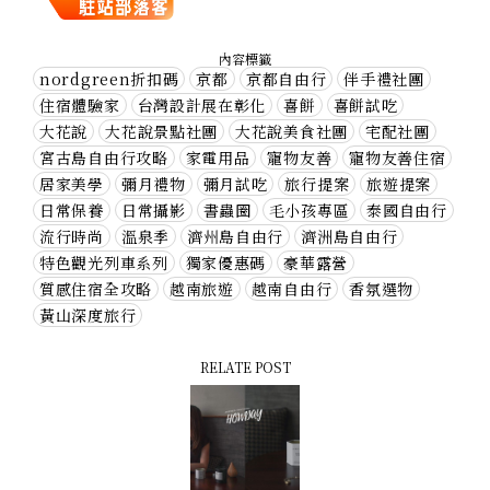
內容標籤
nordgreen折扣碼
京都
京都自由行
伴手禮社團
住宿體驗家
台灣設計展在彰化
喜餅
喜餅試吃
大花說
大花說景點社團
大花說美食社團
宅配社團
宮古島自由行攻略
家電用品
寵物友善
寵物友善住宿
居家美學
彌月禮物
彌月試吃
旅行提案
旅遊提案
日常保養
日常攝影
書蟲圈
毛小孩專區
泰國自由行
流行時尚
溫泉季
濟州島自由行
濟洲島自由行
特色觀光列車系列
獨家優惠碼
豪華露營
質感住宿全攻略
越南旅遊
越南自由行
香氛選物
黃山深度旅行
RELATE POST