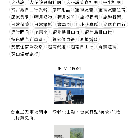
大花說
大花說景點社團
大花說美食社團
宅配社團
宮古島自由行攻略
家電用品
寵物友善
寵物友善住宿
居家美學
彌月禮物
彌月試吃
旅行提案
旅遊提案
日常保養
日常攝影
書蟲圈
毛小孩專區
泰國自由行
流行時尚
溫泉季
濟州島自由行
濟洲島自由行
特色觀光列車系列
獨家優惠碼
豪華露營
質感住宿全攻略
越南旅遊
越南自由行
香氛選物
黃山深度旅行
RELATE POST
台東三天兩夜開車｜從彰化出發，台東景點/美食/住宿
（持續更新）