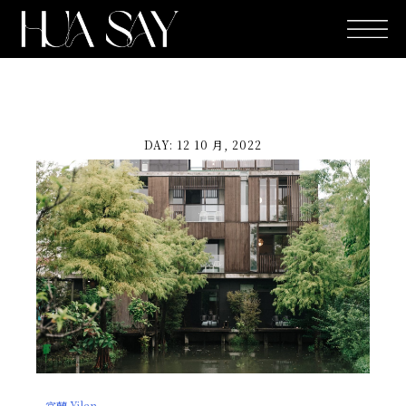
跳
至
主
要
內
容
DAY: 12 10 月, 2022
宜蘭 Yilan