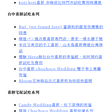
koti koti喜餅 赤峰邱比特門市試吃費用與優惠
台中喜餅試吃系列
But. (we found love) 富錦街的甜是我優雅的
回禮
順道パン風呂敷喜餅專門店，
像家一樣永續不變
來自文青派的手工喜餅，山木島喜餅傳遞台灣情
話
體驗 Hera赫拉台中喜餅的幸福感，如何預約喜
餅試吃及費用
台中喜餅 chochoco Wedding 雙手奉上專屬
祝福
Bloom花神精品法式喜餅將為妳綻放盛開
喜餅宅配試吃系列
Candy Wedding喜餅，收下深情的祝福
開箱 Chochoco Wedding 喜餅秘境系列