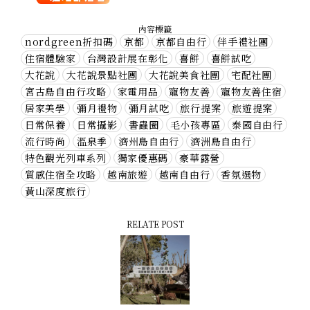
內容標籤
nordgreen折扣碼
京都
京都自由行
伴手禮社團
住宿體驗家
台灣設計展在彰化
喜餅
喜餅試吃
大花說
大花說景點社團
大花說美食社團
宅配社團
宮古島自由行攻略
家電用品
寵物友善
寵物友善住宿
居家美學
彌月禮物
彌月試吃
旅行提案
旅遊提案
日常保養
日常攝影
書蟲圈
毛小孩專區
泰國自由行
流行時尚
溫泉季
濟州島自由行
濟洲島自由行
特色觀光列車系列
獨家優惠碼
豪華露營
質感住宿全攻略
越南旅遊
越南自由行
香氛選物
黃山深度旅行
RELATE POST