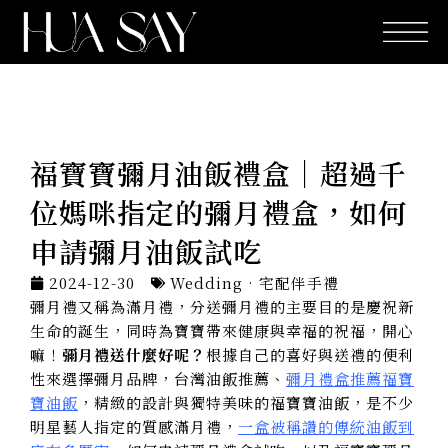
跳
至
主
要
內
容
福寶寶彌月油飯禮盒｜超過千
位媽咪指定的彌月禮盒，如何
申請彌月油飯試吃
2024-12-30
Wedding · 宅配伴手禮
彌月禮又稱為滿月禮，分送彌月禮的主要目的是慶祝新
生命的誕生，同時為寶寶帶來健康與幸福的祝福，開心
嘛！
彌月禮送什麼好呢？
根據自己的喜好與送禮的便利
性來選擇彌月品牌，台灣油飯推薦、
彌月禮盒推薦
福寶
寶油飯
，精緻的設計與獨特美味的福寶寶油飯，是不少
明星藝人指定的質感滿月禮，
一盒被稱讚的傳統油飯到