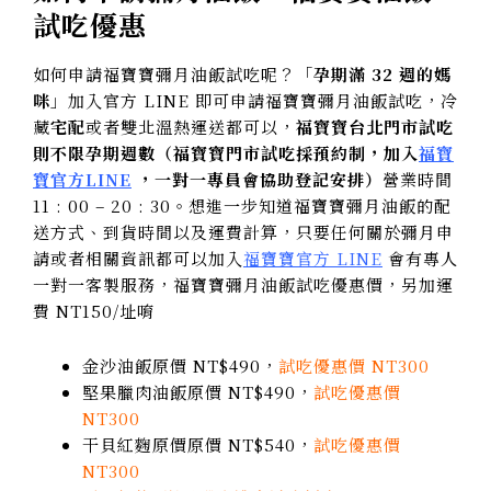
試吃優惠
如何申請福寶寶彌月油飯試吃呢？「
孕期滿 32 週的媽
咪
」加入官方 LINE 即可申請福寶寶彌月油飯試吃，冷
藏
宅配
或者雙北溫熱運送都可以，
福寶寶台北門市試吃
則不限孕期週數（福寶寶門市試吃採預約制，加入
福寶
寶官方LINE
，一對一專員會協助登記安排）
營業時間
11 : 00 – 20 : 30。想進一步知道福寶寶彌月油飯的配
送方式、到貨時間以及運費計算，只要任何關於彌月申
請或者相關資訊都可以加入
福寶寶官方 LINE
會有專人
一對一客製服務，福寶寶彌月油飯試吃優惠價，另加運
費 NT150/址唷
金沙油飯原價 NT$490，
試吃優惠價 NT300
堅果臘肉油飯原價 NT$490，
試吃優惠價
NT300
干貝紅麴原價原價 NT$540，
試吃優惠價
NT300