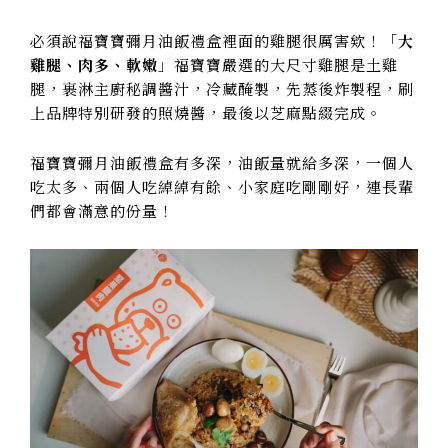
必須說福寶寶彌月油飯禮盒裡面的雞腿很厲害欸！「
大
雞腿、肉多、軟嫩
」福寶寶嚴選的大尺寸雞腿是土雞
腿，裹淋主廚秘調醬汁，冷藏醃製，先蒸後炸製程，刷
上品牌特別研發的照燒醬，最後以芝麻點綴完成。
福寶寶彌月油飯禮盒有多深，油飯量就給多深，一個人
吃太多、兩個人吃綽綽有餘、小家庭吃剛剛好，連長輩
們都會滿意的份量！