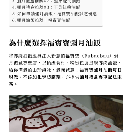
彌月禮盒推薦#2：堅果臘肉油飯
彌月禮盒推薦#3：干貝紅麴油飯
如何申請彌月油飯、福寶寶油飯試吃優惠
彌月油飯推薦｜福寶寶油飯
為什麼選擇福寶寶彌月油飯
將傳統油飯經典注入新意的福寶寶（Fubaobau）彌
月禮盒專賣店，以頂級食材、精緻包裝呈現傳統油飯，
給你
滿滿的山珍海味，滿懷誠意！
福寶寶
彌月油飯每日
現做、不添加化學防腐劑
，亦提供
彌月禮盒專車配送
服
務。