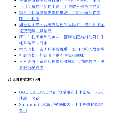
谷溜谷溜養生飲真材實料。初心。是唯一添加
不用冷藏的宅配伴手禮，上信饌玉送禮更方便
糖村牛軋糖越嚼越香的魔法！年節必備台式零
嘴、牛軋餅
如邑堂餅家，台灣五屆冠軍太陽餅、流沙系餡金
流蛋黃酥、鳳梨酥
阿仁牛軋餅牽絲的美味
、
團購宅配熱銷的阿仁牛
軋餅菜單、門市
木直肉乾，素肉乾零食推薦，無肉也吃的很唰嘴
軒記肉乾，綜合滷味擋不住吮指回味
日青優格，新鮮無糖優格推薦給也怕酸的你，腸
胃好菌配送中
台北喜餅試吃系列
OOH LA LOVE喜餅 浪漫預約未來飯店、未來
沙龍一次看
Shanmu 山木島大安旗艦店，山木島喜餅試吃
費用