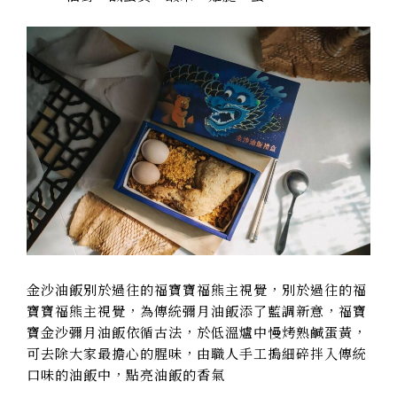
金沙油飯別於過往的福寶寶福熊主視覺
，別於過往的福
寶寶福熊主視覺，為傳統彌月油飯添了藍調新意，福寶
寶金沙彌月油飯依循古法，於低溫爐中慢烤熟鹹蛋黃，
可去除大家最擔心的腥味，由職人手工搗細碎拌入傳統
口味的油飯中，點亮油飯的香氣