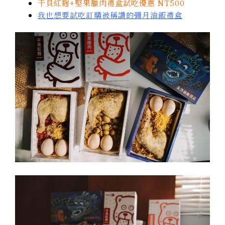
干貝紅麴+堅果臘肉禮盒試吃優惠 NT500
我也想要試吃訂購被稱讚的彌月油飯禮盒