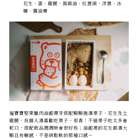
花生、蛋、雞腿、黑麻油、紅蔥頭、洋蔥、冰
糖、醬油膏
福寶寶堅果臘肉油飯彈牙搭配顆顆飽滿栗子、花生及土
雞腿，我個人滿喜歡吃栗子，很香！不過栗子吃太多會
乾口，搭配飲品潤潤喉會很好些；油飯裡的花生都滿大
顆且有
嚼感
，不是綿鬆軟的那種口感～