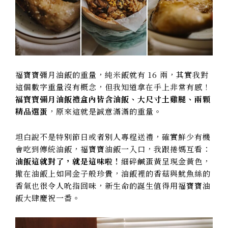
福寶寶彌月油飯的重量，純米飯就有 16 兩，其實我對
這個數字重量沒有概念，但我知道拿在手上非常有感！
福寶寶彌月油飯禮盒內皆含油飯、大尺寸土雞腿、兩顆
精品選蛋
，原來這就是誠意滿滿的重量。
坦白說不是特別節日或者別人專程送禮，確實鮮少有機
會吃到傳統油飯，福寶寶油飯一入口，我跟捲媽互看：
油飯這就對了，就是這味啦！
細碎鹹蛋黃呈現金黃色，
撒在油飯上如同金子般珍貴，油飯裡的香菇與魷魚絲的
香氣也很令人吮指回味，新生命的誕生值得用福寶寶油
飯大肆慶祝一番。