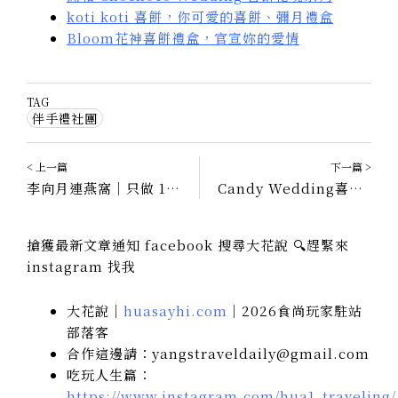
koti koti 喜餅，你可愛的喜餅、彌月禮盒
Bloom花神喜餅禮盒，官宣妳的愛情
TAG
伴手禮社團
< 上一篇
下一篇 >
李向月連燕窩｜只做 100% 真正的燕窩，無糖燕窩三入禮盒
Candy Wedding喜餅試吃｜探索新門市、台中喜餅試吃費用與下訂優惠
搶獲最新文章通知 facebook 搜尋大花說 🔍趕緊來
instagram 找我
大花說｜
huasayhi.com
｜2026食尚玩家駐站
部落客
合作這邊請：yangstraveldaily@gmail.com
吃玩人生篇：
https://www.instagram.com/hua1_traveling/