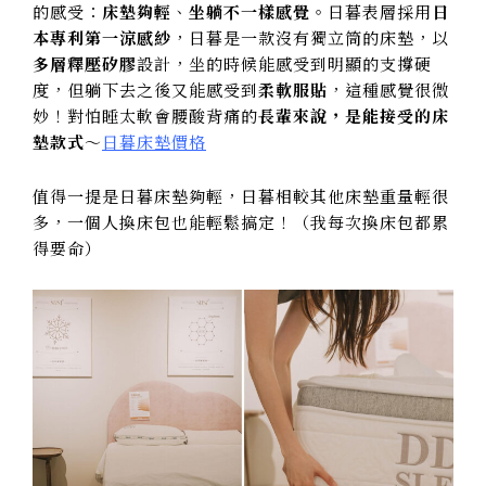
的感受：
床墊夠輕
、
坐躺不一樣感覺
。日暮表層採用
日
本專利第一涼感紗
，日暮是一款沒有獨立筒的床墊，以
多層釋壓矽膠
設計，坐的時候能感受到明顯的支撐硬
度，但躺下去之後又能感受到
柔軟服貼
，這種感覺很微
妙！對怕睡太軟會腰酸背痛的
長輩來說，是能接受的床
墊款式
～
日暮床墊價格
值得一提是日暮床墊夠輕，日暮相較其他床墊重量輕很
多，一個人換床包也能輕鬆搞定！（我每次換床包都累
得要命）