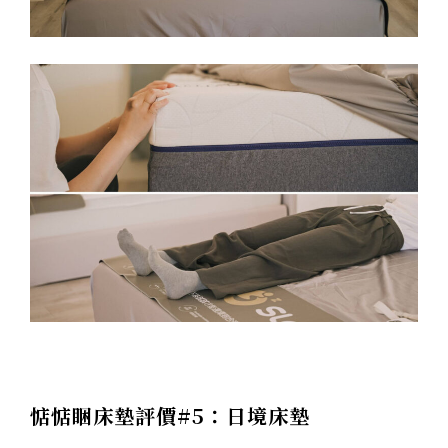
惦惦睏床墊評價#5：日境床墊