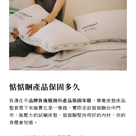
惦惦睏產品保固多久
我滿在乎
品牌售後服務
與
產品保固年限
，畢竟床墊床品
整套買下來確實也是一筆錢，實際走訪惦惦睏台中門
市，無壓力的試躺床墊，惦惦睏堅持用好的內材，你的
身體會知道。