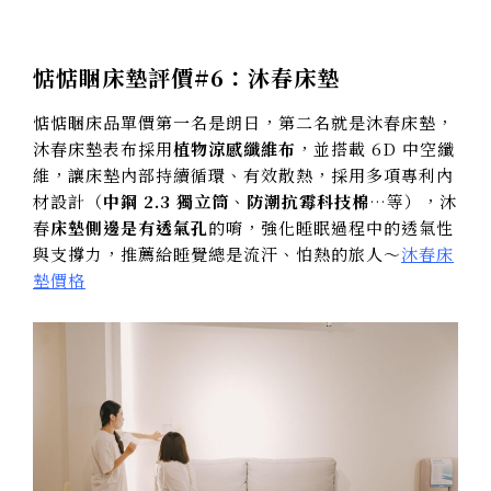
惦惦睏床墊評價#6：沐春床墊
惦惦睏床品單價第一名是朗日，第二名就是沐春床墊，
沐春床墊表布採用
植物涼感纖維布
，並搭載 6D 中空纖
維，讓床墊內部持續循環、有效散熱，採用多項專利內
材設計（
中鋼 2.3 獨立筒
、
防潮抗霉科技棉
…等），沐
春
床墊側邊是有透氣孔
的唷，強化睡眠過程中的透氣性
與支撐力，推薦給睡覺總是流汗、怕熱的旅人～
沐春床
墊價格