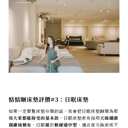
惦惦睏床墊評價#3：日眠床墊
如果一定要幫床墊分類的話，我會把日眠床墊歸類為那
種
大家都能接受的基本款
，日眠床墊表布採用
天絲纖維
親膚純棉布
，日眠屬於
軟硬適中型
，適合首次換床或不