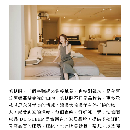
惦惦睏，三個字聽起來夠接地氣，也特別親切，是我阿
公阿嬤那輩會說的口吻！惦惦睏不只是品牌名，更多承
載著思念與牽掛的情感，讓長大後長年在外打拚的旅
人，感受到家的溫度，每個夜晚，好好睡一覺！惦惦睏
床品 DD SLEEP 是台灣在地家居品牌，提供多款好睡
又高品質的
床墊
、
床組
，也有販售
沙發
、
茶几
，以及
寢