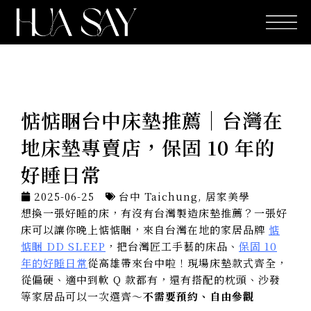
跳
至
主
要
內
容
惦惦睏台中床墊推薦｜台灣在
地床墊專賣店，保固 10 年的
好睡日常
2025-06-25
台中 Taichung
,
居家美學
想換一張好睡的床，有沒有台灣製造床墊推薦？一張好
床可以讓你晚上惦惦睏，來自台灣在地的家居品牌
惦
惦睏 DD SLEEP
，把台灣匠工手藝的床品、
保固 10
年的好睡日常
從高雄帶來台中啦！現場床墊款式齊全，
從偏硬、適中到軟 Q 款都有，還有搭配的枕頭、沙發
等家居品可以一次選齊～
不需要預約、自由參觀