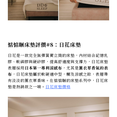
惦惦睏床墊評價#8：日花床墊
日花是一款完全無彈簧獨立筒的床墊，內材結合記憶乳
膠、軟磷膠與硬矽膠，提高舒適度與支撐力，日花床墊
表層採用
日本第一專利涼感布
，尤其是
薰衣草香氣的表
布
，日花床墊屬於軟硬適中型，觸及涼感之餘，表層帶
有淡淡的薰衣草香味。在惦惦睏的床墊系列中，日花床
墊是熱銷款之一唷。
日花床墊價格