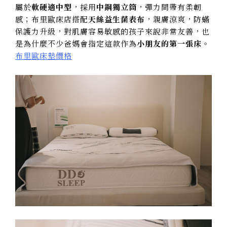
屬於
軟硬適中型
，採用
中鋼獨立筒
，彈力間帶有柔韌
感；布里歐床店搭配
天絲益生菌表布
，親膚涼爽，防蟎
保護力升級，對肌膚容易敏感的孩子來說非常友善，也
是為什麼不少爸媽會指定這款作為
小朋友的第一張床
。
布里歐床墊價格