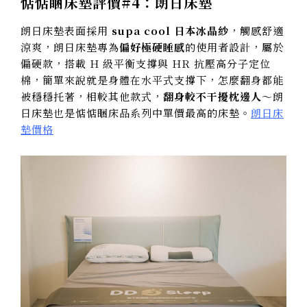
惦惦睏床墊評價#4：朗日床墊
朗日床墊表面採用
supa cool 日本冰晶紗
，觸感舒適
涼爽，朗日床墊專為
偏好極硬睡感
的使用者設計，屬於
偏硬款，搭載 H 級平衡支撐與 HR 抗壓高分子定位
棉，簡單來說就是身體在水平式支撐下，怎麼翻身都能
被穩穩托著，相較其他款式，
翻身較不干擾枕邊人
～朗
日床墊也是惦惦睏床品系列中單價最高的床墊。
朗日床
墊價格