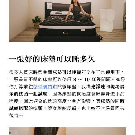
一張好的床墊可以睡多久
很多人買床時都會問
床墊可以睡幾年？
在正常使用下，
一張品質不錯的床墊可以使用
8 ～ 10 年沒問題
。如果
你打算前往
惦惦睏門市
試躺床墊，我滿
建議連同現場展
示的枕頭一起試躺
，因為床墊的軟硬度會影響身體下沉
程度，因此適合的枕頭高度也會有影響，
買床墊的同時
試躺搭配的枕頭
，讓身體給反饋，也比較不容易買回去
後悔～