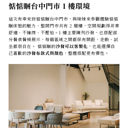
惦惦睏台中門市 1 樓環境
這次有幸來到惦惦睏台中門市，與妹妹來參觀體驗惦惦
睏床墊的魅力，整間門市共有 2 層樓，空間規劃得非常
舒適、不擁擠、不壓迫。1 樓主要陳列沙發，也搭配部
分餐桌餐椅展示，每個區域之間都保有間距，走動、試
坐都很自在。 惦惦睏的
沙發可以客製化
，也能選擇自
己喜歡的
沙發布款式與顏色
，整體搭配更有彈性。