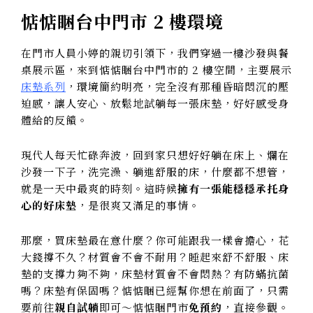
惦惦睏台中門市 2 樓環境
在門市人員小婷的親切引領下，我們穿過一樓沙發與餐
桌展示區，來到惦惦睏台中門市的 2 樓空間，主要展示
床墊系列
，環境簡約明亮，完全沒有那種昏暗悶沉的壓
迫感，讓人安心、放鬆地試躺每一張床墊，好好感受身
體給的反饋。
現代人每天忙碌奔波，回到家只想好好躺在床上、爛在
沙發一下子，洗完澡、躺進舒服的床，什麼都不想管，
就是一天中最爽的時刻。這時候
擁有一張能穩穩承托身
心的好床墊
，是很爽又滿足的事情。
那麼，買床墊最在意什麼？你可能跟我一樣會擔心，花
大錢撐不久？材質會不會不耐用？睡起來舒不舒服、床
墊的支撐力夠不夠，床墊材質會不會悶熱？有防蟎抗菌
嗎？床墊有保固嗎？惦惦睏已經幫你想在前面了，只需
要前往
親自試躺
即可～惦惦睏門市
免預約
，直接參觀。