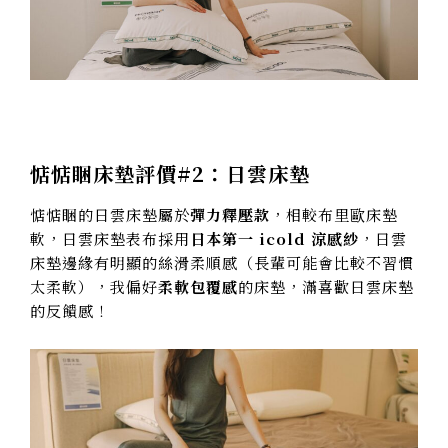
惦惦睏床墊評價#2：日雲床墊
惦惦睏的日雲床墊屬於
彈力釋壓款
，相較布里歐床墊
軟，日雲床墊表布採用
日本第一 icold 涼感紗
，日雲
床墊邊緣有明顯的絲滑柔順感（長輩可能會比較不習慣
太柔軟），我偏好
柔軟包覆感
的床墊，滿喜歡日雲床墊
的反饋感！