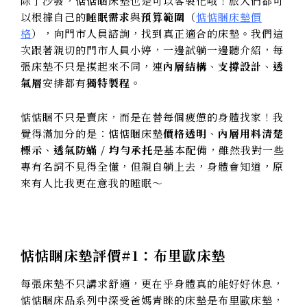
除了沙發，惦惦睏床墊也是可以客製化哦！旅人們都可
以根據自己的
睡眠需求
與
預算範圍
（
惦惦睏床墊價
格
），向門市人員諮詢，找到真正適合的床墊。我們這
次跟著親切的門市人員小婷，一邊試躺一邊聽介紹，每
張床墊不只是摸起來不同，連
內層結構
、
支撐設計
、
透
氣層
安排都有
獨特製程
。
惦惦睏不只是賣床，而是在替每個疲憊的身體找家！我
覺得滿加分的是：惦惦睏床墊
價格透明
、
內層用料清楚
標示
、
透氣
防蟎 / 均勻承托
是基本配備，雖然我對一些
專有名詞不見得全懂，但親自躺上去，身體會知道，原
來有人比我更在意我的睡眠～
惦惦睏床墊評價#1：布里歐床墊
每張床墊不只講求舒適，更在乎身體真的能好好休息，
惦惦睏床品系列中深受爸媽青睞的床墊是布里歐床墊，