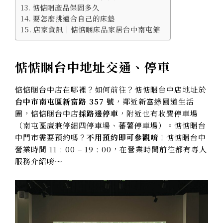
惦惦睏產品保固多久
要怎麼挑適合自己的床墊
店家資訊｜惦惦睏床品家居台中南屯館
惦惦睏台中地址交通、停車
惦惦睏台中店在哪裡？如何前往？惦惦睏台中店地址於
台中市南屯區新富路 357 號
，鄰近新富綠園道生活
圈，惦惦睏台中店
採路邊停車
，附近也有收費停車場
（南屯區廣兼停細四停車場、蕃薯停車場）。惦惦睏台
中門市需要預約嗎？
不用預約即可參觀唷
！惦惦睏台中
營業時間 11 : 00 – 19 : 00，在營業時間前往都有專人
服務介紹唷～