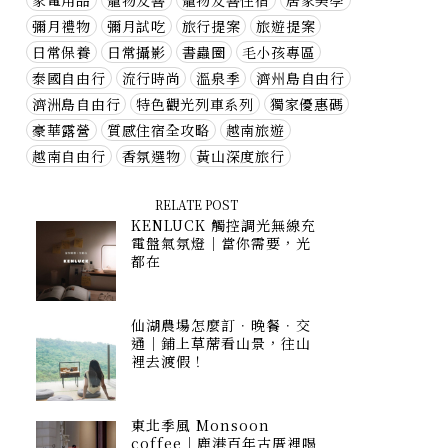
家電用品
寵物友善
寵物友善住宿
居家美學
彌月禮物
彌月試吃
旅行提案
旅遊提案
日常保養
日常攝影
書蟲圈
毛小孩專區
泰國自由行
流行時尚
溫泉季
濟州島自由行
濟洲島自由行
特色觀光列車系列
獨家優惠碼
豪華露營
質感住宿全攻略
越南旅遊
越南自由行
香氛選物
黃山深度旅行
RELATE POST
KENLUCK 觸控調光無線充
電盤氣氛燈｜當你需要，光
都在
仙湖農場怎麼訂．晚餐．交
通｜鋪上草蓆看山景，往山
裡去渡假！
東北季風 Monsoon
coffee｜鹿港百年古厝裡喝