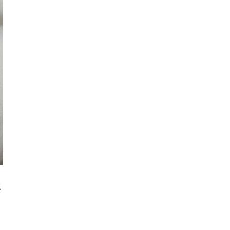
挑
，
！