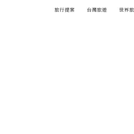
跳
旅行提案
台灣旅遊
世界
至
主
要
內
容