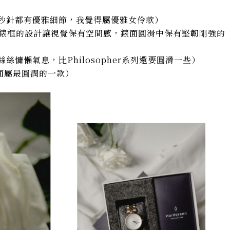
秒針都有優雅細節，我覺得屬優雅女伶款）
錶框的設計讓視覺保有空間感，錶面圓滑中保有堅韌剛強的
絲慵懶氣息，比Philosopher系列還要圓滑一些）
面屬最圓潤的一款）