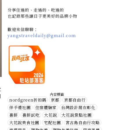
分享住過的、走過的、吃過的
也記錄那些讓日子更美好的品牌小物
歡迎來信聊聊：
yangstraveldaily@gmail.com
r
內容標籤
圍
nordgreen折扣碼
京都
京都自由行
伴手禮社團
住宿體驗家
台灣設計展在彰化
喜餅
喜餅試吃
大花說
大花說景點社團
大花說美食社團
宅配社團
宮古島自由行攻略