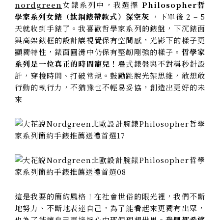
nordgreen
女錶系列中，我選擇
Philosopher哲
學家系列女錶（鈦鋼錶帶款式）深空灰
，下單後 2 – 5
天就收到手錶了。我喜歡哲學家系列的錶盤，下沉錶面
與高架錶框的設計讓視覺保有空間感，光影下的樣子更
顯獨特性，錶面圓滑中仍保有堅韌剛強的樣子。
哲學家
系列是一位真正的時間寵兒！
疊式錶盤與不對稱秒針設
計，穿梭時間、打破常規。鼓勵跳脫光架思維，敢想敢
行動的執行力，不猶豫也不輕易妥協，創造出更好的未
來
這是我要的簡約風格！在社會世俗的眼光裡，我們不斷
地努力、不斷地表達自己，為了能看起來更獨有出眾，
也為了能讓自己更接近心中那個理想世界。
我們都希望