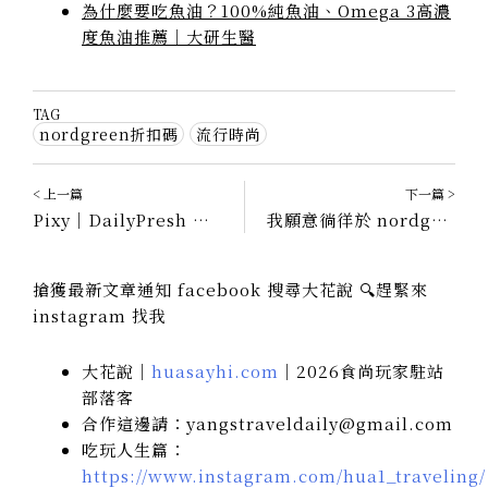
為什麼要吃魚油？100%純魚油、Omega 3高濃
度魚油推薦｜大研生醫
TAG
nordgreen折扣碼
流行時尚
< 上一篇
下一篇 >
Pixy｜DailyPresh Motif多夾層手提包｜上班、約會百搭包款，莫蘭迪色系優雅提案！
我願意徜徉於 nordgreen 時間隙沙裡，訴說片刻永恆｜全系列男女腕錶優惠中
搶獲最新文章通知 facebook 搜尋大花說 🔍趕緊來
instagram 找我
大花說｜
huasayhi.com
｜2026食尚玩家駐站
部落客
合作這邊請：yangstraveldaily@gmail.com
吃玩人生篇：
https://www.instagram.com/hua1_traveling/