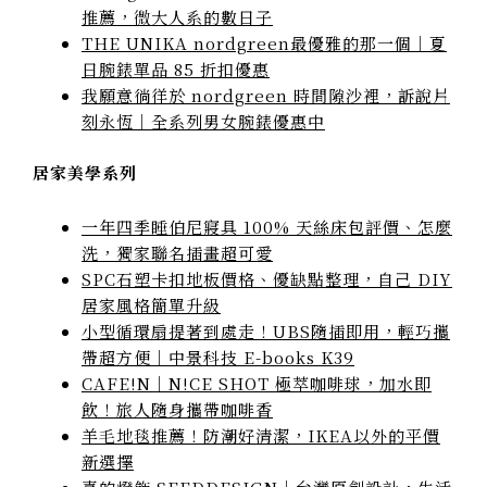
推薦，微大人系的數日子
THE UNIKA nordgreen最優雅的那一個｜夏
日腕錶單品 85 折扣優惠
我願意徜徉於 nordgreen 時間隙沙裡，訴說片
刻永恆｜全系列男女腕錶優惠中
居家美學系列
一年四季睡伯尼寢具 100% 天絲床包評價、怎麼
洗，獨家聯名插畫超可愛
SPC石塑卡扣地板價格、優缺點整理，自己 DIY
居家風格簡單升級
小型循環扇提著到處走！UBS隨插即用，輕巧攜
帶超方便｜中景科技 E-books K39
CAFE!N｜N!CE SHOT 極萃咖啡球，加水即
飲！旅人隨身攜帶咖啡香
羊毛地毯推薦！防潮好清潔，IKEA以外的平價
新選擇