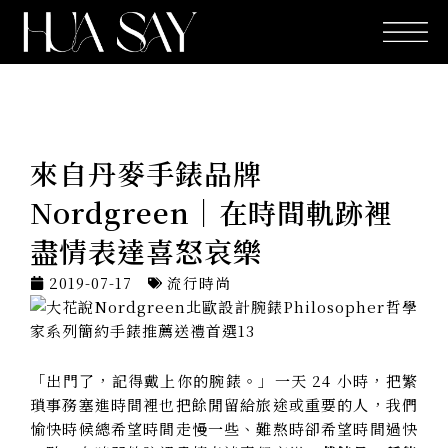
跳
至
主
要
內
容
來自丹麥手錶品牌
Nordgreen｜在時間軌跡裡
盡情表達喜怒哀樂
2019-07-17
流行時尚
「出門了，記得戴上你的腕錶。」
一天 24 小時，把繁
瑣事務塞進時間裡也把餘閒留給旅途或重要的人，我們
愉快時候總希望時間走慢一些、難熬時卻希望時間過快