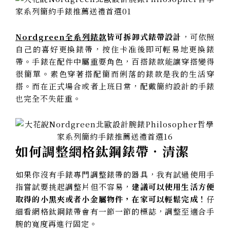
Nordgreen全系列錶款
皆可拆卸式錶帶設計
，可依照
自己的喜好更換錶帶，按住卡准後即可輕易地更換錶
帶。手錶在配件中屬重要角色，百搭錶款能讓穿搭變得
很簡單。素色穿著搭配簡而俐落的錶款是我的生活穿
搭。而在正式場合或者上班日常，配戴簡約設計的手錶
也完全不失莊重。
如何調整網格鈦鋼錶帶．清潔
如果你沒有手錶專門調整錶帶的器具，我有試過使用手
指嘗試要挑起調整片但不容易，
建議可以使用生活方便
取得的小黑夾或者小金屬物件，在家可以輕鬆完成！
仔
細看網格鈦鋼錶帶會有一節一節的標誌，調整至適合手
腕的寬度再進行固定。