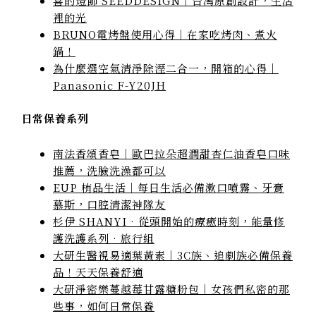
喜的燈飾 SEEDDESIGN｜台灣原創設計，生活
裡的光
BRUNO電烤盤使用心得｜在家吃烤肉、煮火
鍋！
為什麼選空氣清淨除溼二合一，開箱的心得｜
Panasonic F-Y20JH
日常保養系列
南法香頌香皂｜歐巴拉朵超潤甜杏仁油香皂口味
推薦，洗臉洗澡都可以
EUP 栯品生活｜每日生活必備漱口噴霧、牙膏
慕斯，口腔清潔神隊友
杉伊 SHANYI · 從頭開始的療癒時刻，能量修
護洗護系列 · 旅行組
大研生醫視易適葉黃素｜3C族、追劇族必備保養
品！天天保養舒適
大研淨密樂蔓越莓甘露糖粉包｜女孩們私密的那
些事，如何日常保養