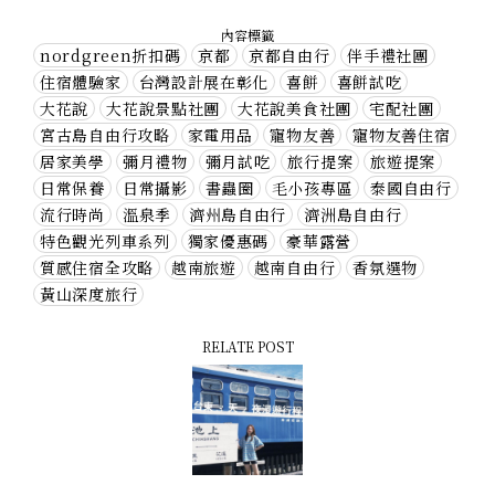
內容標籤
nordgreen折扣碼
京都
京都自由行
伴手禮社團
住宿體驗家
台灣設計展在彰化
喜餅
喜餅試吃
大花說
大花說景點社團
大花說美食社團
宅配社團
宮古島自由行攻略
家電用品
寵物友善
寵物友善住宿
居家美學
彌月禮物
彌月試吃
旅行提案
旅遊提案
日常保養
日常攝影
書蟲圈
毛小孩專區
泰國自由行
流行時尚
溫泉季
濟州島自由行
濟洲島自由行
特色觀光列車系列
獨家優惠碼
豪華露營
質感住宿全攻略
越南旅遊
越南自由行
香氛選物
黃山深度旅行
RELATE POST