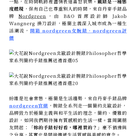
一點，在時間軌跡裡盡情表達喜怒哀樂。
戴錶是一種態
度體現
，保有自己也尊重別人的時間，來自丹麥手錶品
牌
Nordgreen
，由 B&O 首席設計師 Jakob
Wangnerg 操刀設計，極簡主義深入城市成為一種生
活潮流，
開箱 nordgreen女腕錶．nordgreen評
價
紛雜是社會常態，極簡是生活趨勢，來自丹麥手錶品牌
nordgreen官網
，腕錶全系列走一個簡約北歐設計，
品牌致力於極簡主義與和平生活的理念，簡約、優雅的
設計，如同我們期待擁有質感般的生活一樣。當周圍朋
友問起：「
妳的手錶好好看，哪裡買的？
」豪不猶豫與
之分享，其實也是間接傳遞生活質感與美感的意念。