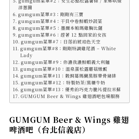
gumgum菜單#2：女生必點松露薯條 / 家鄉哄妹
洋蔥圈
gumgum菜單#3：剛剛有三寶
gumgum菜單#4：干貝中卷鮮蝦炒蔬菜
gumgum菜單#5：墨爾本帕瑪雞胸比薩
gumgum菜單#6：趕著 12 點回家的女孩
gumgum菜單#7：日落的琥珀色天空
gumgum菜單#8：剛剛特調雞尾酒 – White
Lady
gumgum菜單#9：你濃我濃鮮蝦義大利麵
gumgum菜單#10：溫泉蛋松露蘑菇燉飯
gumgum菜單#11：穀飼葛瑪蘭黑豚帶骨豬排
gumgum菜單#12：特製奶茶/黑糖牛奶
gumgum菜單#13：優秀的巧克力脆片提拉米蘇
GUMGUM Beer & Wings 雞翅酒吧包場服務
GUMGUM Beer & Wings 雞翅
啤酒吧（
台北信義店）