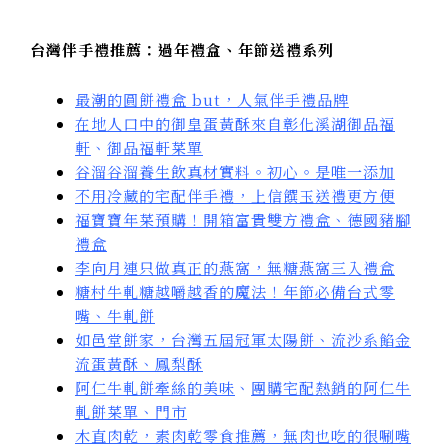
台灣伴手禮推薦：過年禮盒、年節送禮系列
最潮的圓餅禮盒 but，人氣伴手禮品牌
在地人口中的御皇蛋黃酥來自彰化溪湖御品福
軒
、
御品福軒菜單
谷溜谷溜養生飲真材實料。初心。是唯一添加
不用冷藏的宅配伴手禮，上信饌玉送禮更方便
福寶寶年菜預購！開箱富貴雙方禮盒、德國豬腳
禮盒
李向月連只做真正的燕窩，無糖燕窩三入禮盒
糖村牛軋糖越嚼越香的魔法！年節必備台式零
嘴、牛軋餅
如邑堂餅家，台灣五屆冠軍太陽餅、流沙系餡金
流蛋黃酥、鳳梨酥
阿仁牛軋餅牽絲的美味
、
團購宅配熱銷的阿仁牛
軋餅菜單、門市
木直肉乾，素肉乾零食推薦，無肉也吃的很唰嘴