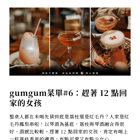
gumgum菜單#6：
趕著 12 點回
家的女孩
整桌人都在未喝先猜到底是荔枝還是紅毛丹？人家是紅
毛丹鳳梨串啦！以琴酒為基底，荔枝與琴酒融合得很
好，酒感比較輕。趕著 12 點回家的女孩，肯定有喝上
一杯荔枝香氣的調酒，有點可愛又有點少女心