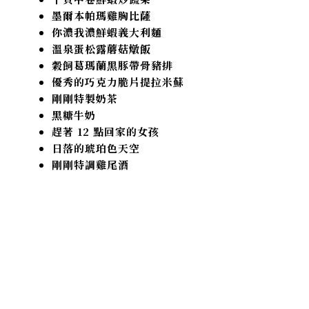
墨爾本帕瑪雞胸比薩
你濃我濃鮮蝦義大利麵
溫泉蛋松露蘑菇燉飯
穀飼葛瑪蘭黑豚帶骨豬排
優秀的巧克力脆片提拉米蘇
剛剛特製奶茶
黑糖牛奶
趕著 12 點回家的女孩
日落的琥珀色天空
剛剛特調雞尾酒