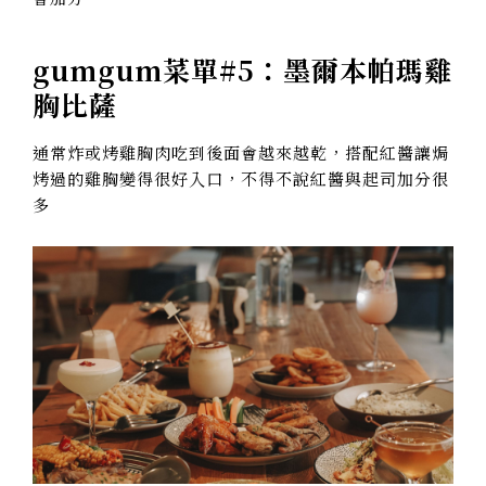
gumgum菜單#5：
墨爾本帕瑪雞
胸比薩
通常炸或烤雞胸肉吃到後面會越來越乾，搭配紅醬讓焗
烤過的雞胸變得很好入口，不得不說紅醬與起司加分很
多