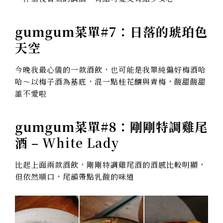
gumgum菜單#7：
日落的琥珀色
天空
今晚我最心儀的一款酒飲，也可能是我單純偏好梅酒哈
哈～以梅子酒為基底，混一點桂花釀與青梅，酸甜酸甜
誰不愛啦
gumgum菜單#8：
剛剛特調雞尾
酒
– White Lady
比起上面兩款酒飲，剛剛特調雞尾酒的酒感比較明顯，
但依然順口，尾韻帶點乳酸的味道