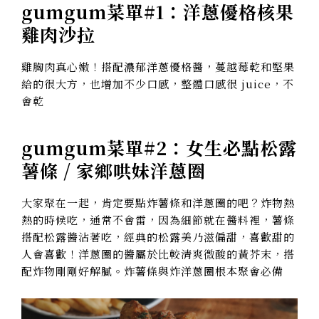
gumgum菜單#1：洋蔥優格核果
雞肉沙拉
雞胸肉真心嫩！搭配濃郁洋蔥優格醬，蔓越莓乾和堅果
給的很大方，也增加不少口感，整體口感很 juice，不
會乾
gumgum菜單#2：
女生必點松露
薯條 / 家鄉哄妹洋蔥圈
大家聚在一起，肯定要點炸薯條和洋蔥圈的吧？炸物熱
熱的時候吃，通常不會雷，因為細節就在醬料裡，薯條
搭配松露醬沾著吃，經典的松露美乃滋偏甜，喜歡甜的
人會喜歡！洋蔥圈的醬屬於比較清爽微酸的黃芥末，搭
配炸物剛剛好解膩。炸薯條與炸洋蔥圈根本聚會必備