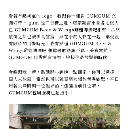
看著有點淘氣的 logo，我跟你一樣對 GUMGUM 充
滿好奇， gum 是口香糖之意，店家期許來自各地旅人
在
GUMGUM Beer & Wings雞翅啤酒吧
相聚，活絡
感情之餘也被美食擄獲！與在乎的人黏在一起，享受沒
有限時的用餐時光，我有點懂 GUMGUM Beer &
Wings雞翅啤酒吧 想傳遞的隨興不羈，美食當前，
GUMGUM 包辦所有快樂，迎接你最放鬆的時候
今晚跟我一起，微醺開心到晚一點回家，你可以選擇一
個人來放鬆，當然也可以號召朋友相約包場歡聚，平日
用餐尖峰時刻一位難求的，建議提前訂位唷，
GUMGUM包場服務
也超搶手！