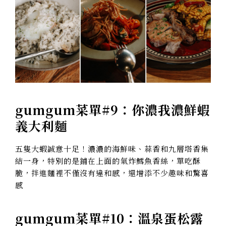
gumgum菜單#9：
你濃我濃鮮蝦
義大利麵
五隻大蝦誠意十足！濃濃的海鮮味、蒜香和九層塔香集
結一身，特別的是鋪在上面的氣炸鱈魚香絲，單吃酥
脆，拌進麵裡不僅沒有違和感，還增添不少趣味和驚喜
感
gumgum菜單#10：
溫泉蛋松露