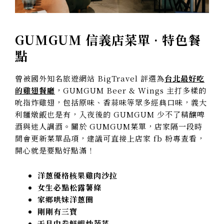
GUMGUM 信義店菜單 · 特色餐
點
曾被國外知名旅遊網站 BigTravel 評選為
台北最好吃
的雞翅餐廳
，GUMGUM Beer & Wings 主打多樣的
吮指炸雞翅，包括原味、香蒜味等眾多經典口味，義大
利麵燉飯也是有，入夜後的 GUMGUM 少不了精釀啤
酒與迷人調酒。關於 GUMGUM菜單，店家隔一段時
間會更新菜單品項，建議可直接上店家 fb 粉專查看，
開心就是要點好點滿！
洋蔥優格核果雞肉沙拉
女生必點松露薯條
家鄉哄妹洋蔥圈
剛剛有三寶
干貝中卷鮮蝦炒蔬菜