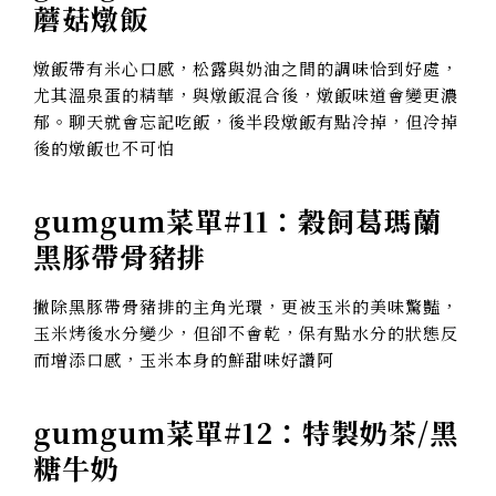
蘑菇燉飯
燉飯帶有米心口感，松露與奶油之間的調味恰到好處，
尤其溫泉蛋的精華，與燉飯混合後，燉飯味道會變更濃
郁。聊天就會忘記吃飯，後半段燉飯有點冷掉，但冷掉
後的燉飯也不可怕
gumgum菜單#11：
穀飼葛瑪蘭
黑豚帶骨豬排
撇除黑豚帶骨豬排的主角光環，更被玉米的美味驚豔，
玉米烤後水分變少，但卻不會乾，保有點水分的狀態反
而增添口感，玉米本身的鮮甜味好讚阿
gumgum菜單#12：特製奶茶/黑
糖牛奶